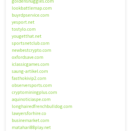
goldensnuggles.com
lookbattlemap.com
buyrdpservice.com
yesport.net
tostylo.com
yougetthat.net
sportsnetclub.com
newbestcrypto.com
oxfordsave.com
iclassicgames.com
saung-artikel.com
fasthokivip2.com
observersports.com
cryptominingplus.com
aquinoticiaspe.com
longhairedfrenchbulldog.com
lawyersforhire.co
businemarket.com
matahari88play.net