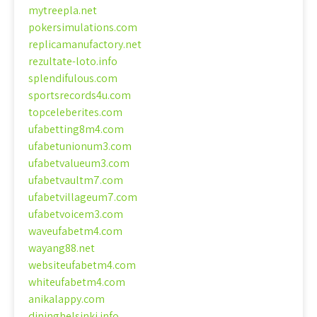
mytreepla.net
pokersimulations.com
replicamanufactory.net
rezultate-loto.info
splendifulous.com
sportsrecords4u.com
topceleberites.com
ufabetting8m4.com
ufabetunionum3.com
ufabetvalueum3.com
ufabetvaultm7.com
ufabetvillageum7.com
ufabetvoicem3.com
waveufabetm4.com
wayang88.net
websiteufabetm4.com
whiteufabetm4.com
anikalappy.com
dininghelsinki.info