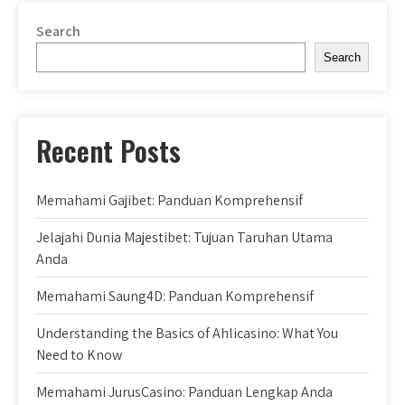
Search
Search
Recent Posts
Memahami Gajibet: Panduan Komprehensif
Jelajahi Dunia Majestibet: Tujuan Taruhan Utama
Anda
Memahami Saung4D: Panduan Komprehensif
Understanding the Basics of Ahlicasino: What You
Need to Know
Memahami JurusCasino: Panduan Lengkap Anda