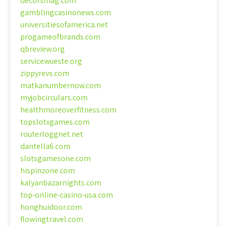
decorsmag.com
gamblingcasinonews.com
universitiesofamerica.net
progameofbrands.com
qbreview.org
servicewueste.org
zippyrevs.com
matkanumbernow.com
myjobcirculars.com
healthmoreoverfitness.com
topslotxgames.com
routerloggnet.net
dantella6.com
slotsgamesone.com
hispinzone.com
kalyanbazarnights.com
top-online-casino-usa.com
honghuidoor.com
flowingtravel.com