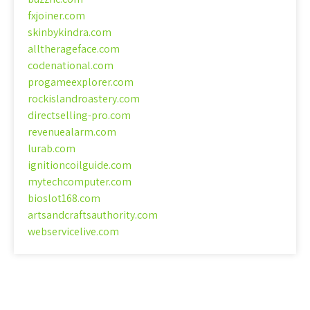
fxjoiner.com
skinbykindra.com
alltherageface.com
codenational.com
progameexplorer.com
rockislandroastery.com
directselling-pro.com
revenuealarm.com
lurab.com
ignitioncoilguide.com
mytechcomputer.com
bioslot168.com
artsandcraftsauthority.com
webservicelive.com