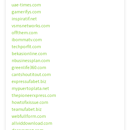
uae-times.com
gamerifys.com
inspiratif.net
vsmsnetworks.com
offthem.com
ibommatv.com
techporfit.com
bekasionline.com
nbusinessplan.com
greenlife360.com
cantshoutitout.com
expressufabet.biz
mypuertoplata.net
thepioneerxpress.com
howtofixissue.com
teamufabet.biz
webfullform.com
allviddownload.com