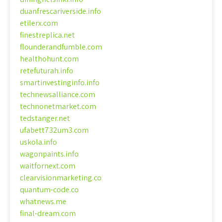
duanfrescariverside.info
etilerx.com
finestreplica.net
flounderandfumble.com
healthohunt.com
retefuturah.info
smartinvestinginfo.info
technewsalliance.com
technonetmarket.com
tedstanger.net
ufabett732um3.com
uskola.info
wagonpaints.info
waitfornext.com
clearvisionmarketing.co
quantum-code.co
whatnews.me
final-dream.com