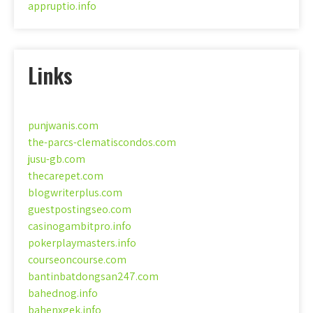
appruptio.info
Links
punjwanis.com
the-parcs-clematiscondos.com
jusu-gb.com
thecarepet.com
blogwriterplus.com
guestpostingseo.com
casinogambitpro.info
pokerplaymasters.info
courseoncourse.com
bantinbatdongsan247.com
bahednog.info
bahenxgek.info