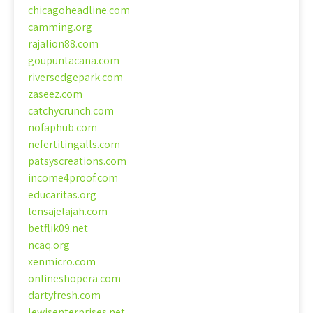
chicagoheadline.com
camming.org
rajalion88.com
goupuntacana.com
riversedgepark.com
zaseez.com
catchycrunch.com
nofaphub.com
nefertitingalls.com
patsyscreations.com
income4proof.com
educaritas.org
lensajelajah.com
betflik09.net
ncaq.org
xenmicro.com
onlineshopera.com
dartyfresh.com
lewisenterprises.net