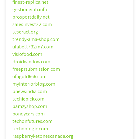
finest-replica.net
gestioneinh.info
prosportdaily.net
salesinvest22.com
teseract.org
trendy-ama-shop.com
ufabett732m7.com
visiofood.com
droidwindow.com
freeprsubmission.com
ufagold666.com
myinteriorblog.com
bnewsindia.com
techiepick.com
bamzyshop.com
pondycars.com
techonfutures.com
techoologic.com
raspberryketonescanada.org