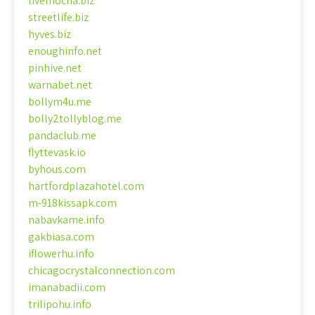
livemocha.biz
streetlife.biz
hyves.biz
enoughinfo.net
pinhive.net
warnabet.net
bollym4u.me
bolly2tollyblog.me
pandaclub.me
flyttevask.io
byhous.com
hartfordplazahotel.com
m-918kissapk.com
nabavkame.info
gakbiasa.com
iflowerhu.info
chicagocrystalconnection.com
imanabadii.com
trilipohu.info