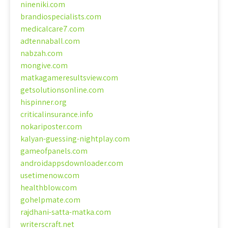
nineniki.com
brandiospecialists.com
medicalcare7.com
adtennaball.com
nabzah.com
mongive.com
matkagameresultsview.com
getsolutionsonline.com
hispinner.org
criticalinsurance.info
nokariposter.com
kalyan-guessing-nightplay.com
gameofpanels.com
androidappsdownloader.com
usetimenow.com
healthblow.com
gohelpmate.com
rajdhani-satta-matka.com
writerscraft.net