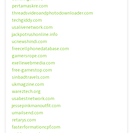
pertamaskre.com
threadsvideoandphotodownloader.com
techgiddy.com
usalivenetwork.com
jackpotrushonline.info
ucnewshindi.com
freecellphonedatabase.com
gamersrope.com
exellewebmedia.com
free-gamestop.com
sinbadtravels.com
ukmagzine.com
wareztech.org
usabestnetwork.com
jessepinkmanoutfit.com
umailsend.com
retarys.com
fasterformationcpf.com