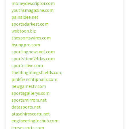
moneydescriptor.com
youthsmagazine.com
painaidee.net
sportsdarkest.com
webtoon.biz
thesportswires.com
hyungpro.com
sportingnewsnet.com
sportstime24day.com
sporteslive.com
theblingblingshields.com
pinkfrenchtipnails.com
newgamestv.com
sportsgallerys.com
sportsmirrors.net
datasports.net
atasehirescortu.net
engineeringtechub.com
jerryescorts.com