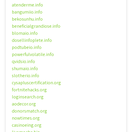
atenderme.info
bangumiio.info
bekosunhu.info
beneficialgrandiose.info
blomaio.info
dosellinfoplete.info
podtubeio.info
powerfulvolatile.info
qvidsio.info
shumaio.info
slotherio.info
cysapluscertification.org
fortnitehacks.org
loginsearch.org
aodecor.org
donorsmatch.org
nowtimes.org
casinoeing.org