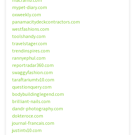
macramb.com
mypet-diary.com
oxweekly.com
panamacitydeckcontractors.com
westfashions.com
toolshandy.com
travelstager.com
trendinspires.com
rannyephul.com
reportradar360.com
swaggyfashion.com
taraftariumtv10.com
questionquery.com
bodybuildinglegend.com
brilliant-nails.com
dandr-photography.com
dokteroce.com
journal-francais.com
justintv10.com