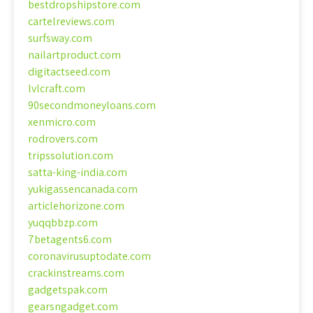
bestdropshipstore.com
cartelreviews.com
surfsway.com
nailartproduct.com
digitactseed.com
lvlcraft.com
90secondmoneyloans.com
xenmicro.com
rodrovers.com
tripssolution.com
satta-king-india.com
yukigassencanada.com
articlehorizone.com
yuqqbbzp.com
7betagents6.com
coronavirusuptodate.com
crackinstreams.com
gadgetspak.com
gearsngadget.com