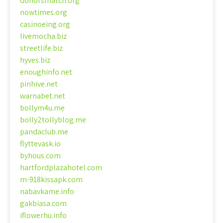
donorsmatch.org
nowtimes.org
casinoeing.org
livemocha.biz
streetlife.biz
hyves.biz
enoughinfo.net
pinhive.net
warnabet.net
bollym4u.me
bolly2tollyblog.me
pandaclub.me
flyttevask.io
byhous.com
hartfordplazahotel.com
m-918kissapk.com
nabavkame.info
gakbiasa.com
iflowerhu.info