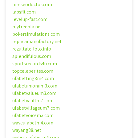
hireseodoctor.com
lapsfit.com
levelup-fast.com
mytreepla.net
pokersimulations.com
replicamanufactory.net
rezultate-loto.info
splendifulous.com
sportsrecords4u.com
topceleberites.com
ufabetting8m4.com
ufabetunionum3.com
ufabetvalueum3.com
ufabetvaultm7.com
ufabetvillageum7.com
ufabetvoicem3.com
waveufabetm4.com
wayang88.net
websiteufabetm4.com