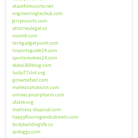
atasehirescortu.net
engineeringtechub.com
jerryescorts.com
attorneylegal.co
voomb.com
techgadgetpoint.com
tvsportsguide24.com
sportsreviews24.com
dubai360blog.com
lucky77slot.org
growmefast.com
mahkotahokislot.com
onlinecancerpharm.com
ufalek.org
mattress-disposal.com
happyflooringandcabinets.com
bodybuildinglife.co
qrdoggy.com