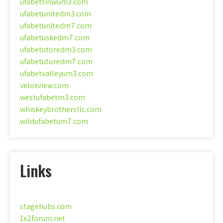
ufabettinwum3.com
ufabetunitedm3.com
ufabetunitedm7.com
ufabetuskedm7.com
ufabetutoredm3.com
ufabetutoredm7.com
ufabetvalleyum3.com
veloxview.com
westufabetm3.com
whiskeybrothersllc.com
wildufabetum7.com
Links
stagehubs.com
1x2forum.net