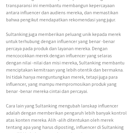
transparansi ini membantu membangun kepercayaan
antara influencer dan audiens mereka, dan memastikan
bahwa pengikut mendapatkan rekomendasi yang jujur.
Sultanking juga memberikan peluang unik kepada merek
untuk terhubung dengan influencer yang benar -benar
percaya pada produk dan layanan mereka. Dengan
mencocokkan merek dengan influencer yang selaras
dengan nilai -nilai dan misi mereka, Sultanking membantu
menciptakan kemitraan yang lebih otentik dan bermakna.
Ini tidak hanya menguntungkan merek, tetapi juga para
influencer, yang mampu mempromosikan produk yang
benar -benar mereka cintai dan percayai.
Cara lain yang Sultanking mengubah lanskap influencer
adalah dengan memberikan pengaruh lebih banyak kontrol
atas konten mereka. Alih -alih ditentukan oleh merek
tentang apa yang harus diposting, influencer di Sultanking