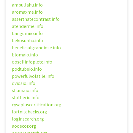
ampullahu.info
aromaxme.info
asserthatecontrast.info
atenderme.info
bangumiio.info
bekosunhu.info
beneficialgrandiose.info
blomaio.info
dosellinfoplete.info
podtubeio.info
powerfulvolatile.info
qvidsio.info
shumaio.info
slotherio.info
cysapluscertification.org
fortnitehacks.org
loginsearch.org
aodecor.org