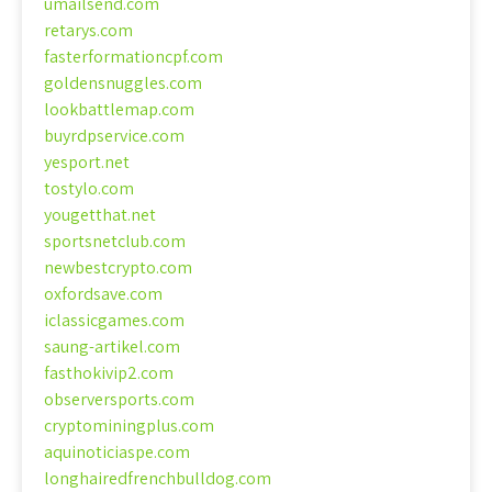
umailsend.com
retarys.com
fasterformationcpf.com
goldensnuggles.com
lookbattlemap.com
buyrdpservice.com
yesport.net
tostylo.com
yougetthat.net
sportsnetclub.com
newbestcrypto.com
oxfordsave.com
iclassicgames.com
saung-artikel.com
fasthokivip2.com
observersports.com
cryptominingplus.com
aquinoticiaspe.com
longhairedfrenchbulldog.com