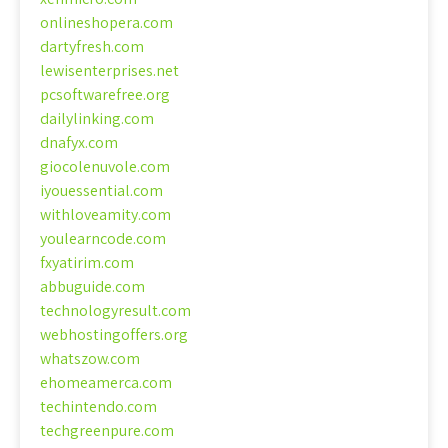
onlineshopera.com
dartyfresh.com
lewisenterprises.net
pcsoftwarefree.org
dailylinking.com
dnafyx.com
giocolenuvole.com
iyouessential.com
withloveamity.com
youlearncode.com
fxyatirim.com
abbuguide.com
technologyresult.com
webhostingoffers.org
whatszow.com
ehomeamerca.com
techintendo.com
techgreenpure.com