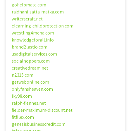
gohelpmate.com
rajdhani-satta-matka.com
writerscraft.net
elearning-childprotection.com
wrestling4mena.com
knowledgeforall.info
brand2lastio.com
usadigitalservices.com
socialhoppers.com
creativedream.net
n2315.com
getwebonline.com
onlyfansheaven.com
lky08.com
ralph-fiennes.net
fielder-maximum-discount.net
fitfllex.com
genesisbusinesscredit.com