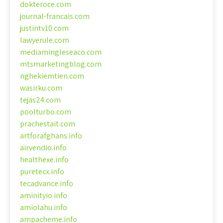
dokteroce.com
journal-francais.com
justintv10.com
lawyerule.com
mediamingleseaco.com
mtsmarketingblog.com
nghekiemtien.com
wasirku.com
tejas24.com
poolturbo.com
prachestait.com
artforafghans.info
airvendio.info
healthexe.info
puretecx.info
tecadvance.info
aminityio.info
amiolahu.info
ampacheme.info