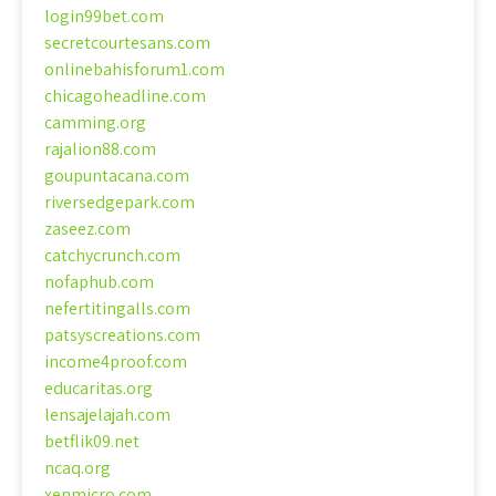
login99bet.com
secretcourtesans.com
onlinebahisforum1.com
chicagoheadline.com
camming.org
rajalion88.com
goupuntacana.com
riversedgepark.com
zaseez.com
catchycrunch.com
nofaphub.com
nefertitingalls.com
patsyscreations.com
income4proof.com
educaritas.org
lensajelajah.com
betflik09.net
ncaq.org
xenmicro.com