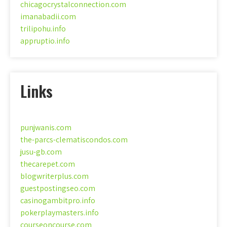
chicagocrystalconnection.com
imanabadii.com
trilipohu.info
appruptio.info
Links
punjwanis.com
the-parcs-clematiscondos.com
jusu-gb.com
thecarepet.com
blogwriterplus.com
guestpostingseo.com
casinogambitpro.info
pokerplaymasters.info
courseoncourse.com