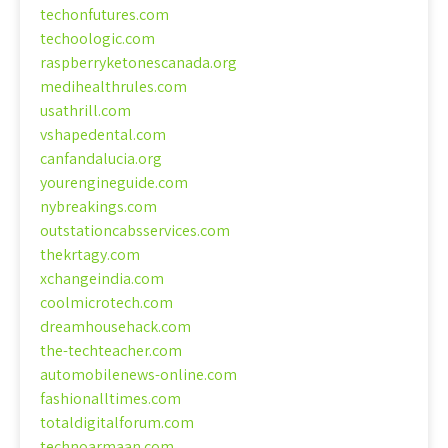
techonfutures.com
techoologic.com
raspberryketonescanada.org
medihealthrules.com
usathrill.com
vshapedental.com
canfandalucia.org
yourengineguide.com
nybreakings.com
outstationcabsservices.com
thekrtagy.com
xchangeindia.com
coolmicrotech.com
dreamhousehack.com
the-techteacher.com
automobilenews-online.com
fashionalltimes.com
totaldigitalforum.com
technoarmaan.com