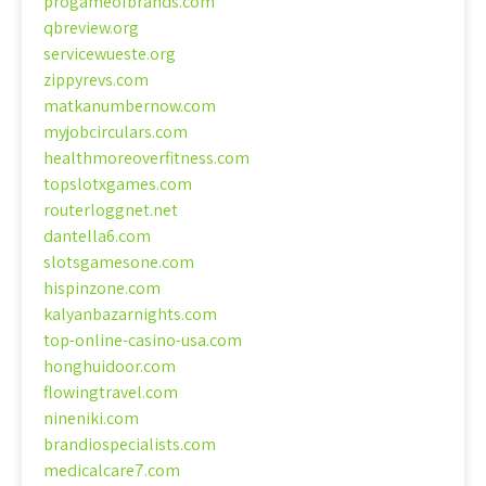
progameofbrands.com
qbreview.org
servicewueste.org
zippyrevs.com
matkanumbernow.com
myjobcirculars.com
healthmoreoverfitness.com
topslotxgames.com
routerloggnet.net
dantella6.com
slotsgamesone.com
hispinzone.com
kalyanbazarnights.com
top-online-casino-usa.com
honghuidoor.com
flowingtravel.com
nineniki.com
brandiospecialists.com
medicalcare7.com