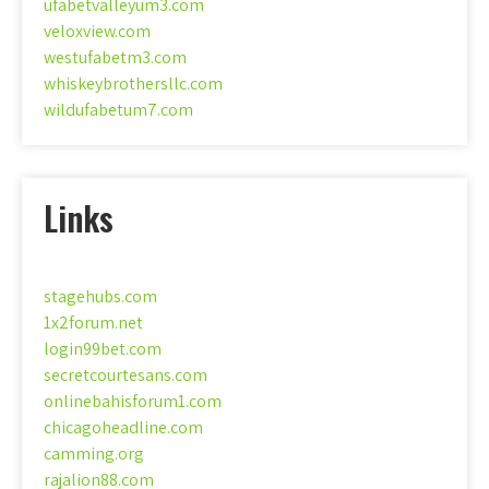
ufabetvalleyum3.com
veloxview.com
westufabetm3.com
whiskeybrothersllc.com
wildufabetum7.com
Links
stagehubs.com
1x2forum.net
login99bet.com
secretcourtesans.com
onlinebahisforum1.com
chicagoheadline.com
camming.org
rajalion88.com