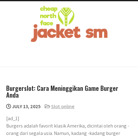
Skip
main
menu
to
content
Slot Pragmatic Play X1000,
Pilih slot X1000 dari Pragmatic Play hari ini dengan RTP
tertinggi. Slot gacor ini menawarkan peluang besar untuk
Slot Gacor Hari Ini dengan RTP
kemenangan besar.
Tertinggi
Burgerslot: Cara Meninggikan Game Burger
Anda
JULY 13, 2025
Slot online
[ad_1]
Burgers adalah favorit klasik Amerika, dicintai oleh orang -
orang dari segala usia. Namun, kadang -kadang burger