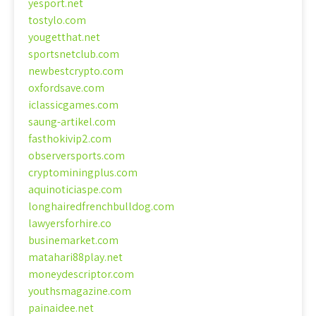
yesport.net
tostylo.com
yougetthat.net
sportsnetclub.com
newbestcrypto.com
oxfordsave.com
iclassicgames.com
saung-artikel.com
fasthokivip2.com
observersports.com
cryptominingplus.com
aquinoticiaspe.com
longhairedfrenchbulldog.com
lawyersforhire.co
businemarket.com
matahari88play.net
moneydescriptor.com
youthsmagazine.com
painaidee.net