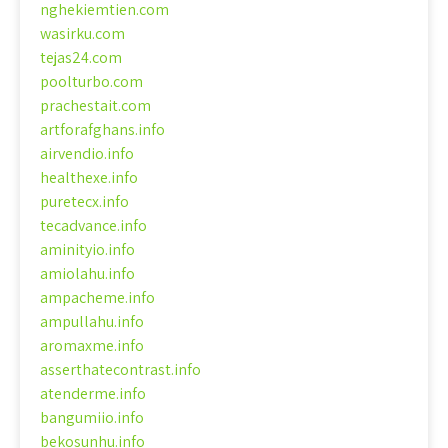
nghekiemtien.com
wasirku.com
tejas24.com
poolturbo.com
prachestait.com
artforafghans.info
airvendio.info
healthexe.info
puretecx.info
tecadvance.info
aminityio.info
amiolahu.info
ampacheme.info
ampullahu.info
aromaxme.info
asserthatecontrast.info
atenderme.info
bangumiio.info
bekosunhu.info