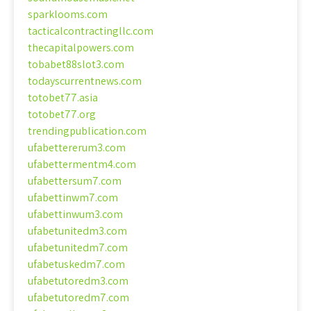
sparklooms.com
tacticalcontractingllc.com
thecapitalpowers.com
tobabet88slot3.com
todayscurrentnews.com
totobet77.asia
totobet77.org
trendingpublication.com
ufabettererum3.com
ufabettermentm4.com
ufabettersum7.com
ufabettinwm7.com
ufabettinwum3.com
ufabetunitedm3.com
ufabetunitedm7.com
ufabetuskedm7.com
ufabetutoredm3.com
ufabetutoredm7.com