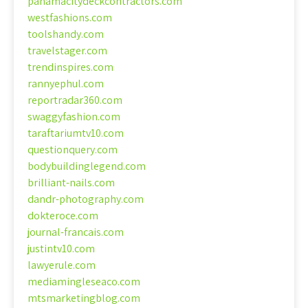
panamacitydeckcontractors.com
westfashions.com
toolshandy.com
travelstager.com
trendinspires.com
rannyephul.com
reportradar360.com
swaggyfashion.com
taraftariumtv10.com
questionquery.com
bodybuildinglegend.com
brilliant-nails.com
dandr-photography.com
dokteroce.com
journal-francais.com
justintv10.com
lawyerule.com
mediamingleseaco.com
mtsmarketingblog.com