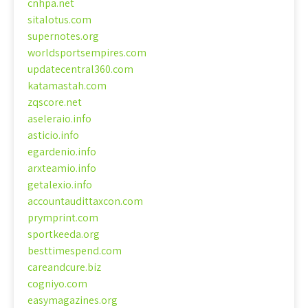
cnhpa.net
sitalotus.com
supernotes.org
worldsportsempires.com
updatecentral360.com
katamastah.com
zqscore.net
aseleraio.info
asticio.info
egardenio.info
arxteamio.info
getalexio.info
accountaudittaxcon.com
prymprint.com
sportkeeda.org
besttimespend.com
careandcure.biz
cogniyo.com
easymagazines.org