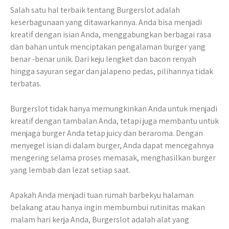
Salah satu hal terbaik tentang Burgerslot adalah
keserbagunaan yang ditawarkannya. Anda bisa menjadi
kreatif dengan isian Anda, menggabungkan berbagai rasa
dan bahan untuk menciptakan pengalaman burger yang
benar -benar unik. Dari keju lengket dan bacon renyah
hingga sayuran segar dan jalapeno pedas, pilihannya tidak
terbatas.
Burgerslot tidak hanya memungkinkan Anda untuk menjadi
kreatif dengan tambalan Anda, tetapi juga membantu untuk
menjaga burger Anda tetap juicy dan beraroma. Dengan
menyegel isian di dalam burger, Anda dapat mencegahnya
mengering selama proses memasak, menghasilkan burger
yang lembab dan lezat setiap saat.
Apakah Anda menjadi tuan rumah barbekyu halaman
belakang atau hanya ingin membumbui rutinitas makan
malam hari kerja Anda, Burgerslot adalah alat yang