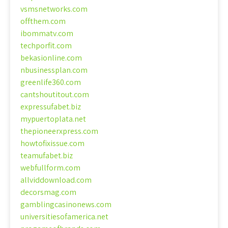
vsmsnetworks.com
offthem.com
ibommatv.com
techporfit.com
bekasionline.com
nbusinessplan.com
greenlife360.com
cantshoutitout.com
expressufabet.biz
mypuertoplata.net
thepioneerxpress.com
howtofixissue.com
teamufabet.biz
webfullform.com
allviddownload.com
decorsmag.com
gamblingcasinonews.com
universitiesofamerica.net