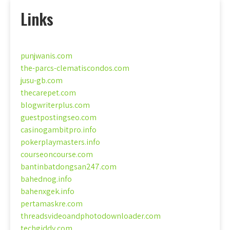
Links
punjwanis.com
the-parcs-clematiscondos.com
jusu-gb.com
thecarepet.com
blogwriterplus.com
guestpostingseo.com
casinogambitpro.info
pokerplaymasters.info
courseoncourse.com
bantinbatdongsan247.com
bahednog.info
bahenxgek.info
pertamaskre.com
threadsvideoandphotodownloader.com
techgiddy.com