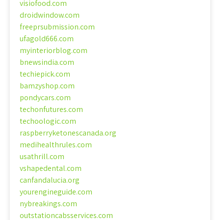
visiofood.com
droidwindow.com
freeprsubmission.com
ufagold666.com
myinteriorblog.com
bnewsindia.com
techiepick.com
bamzyshop.com
pondycars.com
techonfutures.com
techoologic.com
raspberryketonescanada.org
medihealthrules.com
usathrill.com
vshapedental.com
canfandalucia.org
yourengineguide.com
nybreakings.com
outstationcabsservices.com