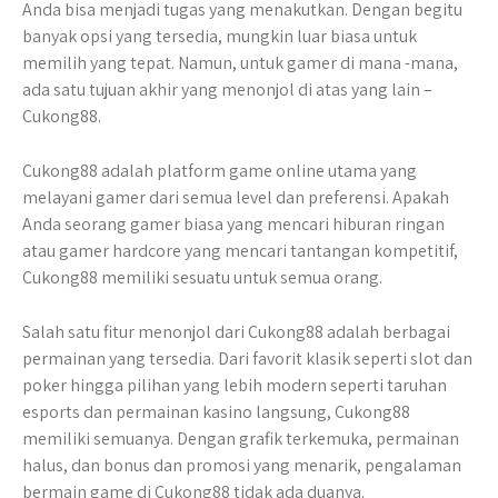
Anda bisa menjadi tugas yang menakutkan. Dengan begitu
banyak opsi yang tersedia, mungkin luar biasa untuk
memilih yang tepat. Namun, untuk gamer di mana -mana,
ada satu tujuan akhir yang menonjol di atas yang lain –
Cukong88.
Cukong88 adalah platform game online utama yang
melayani gamer dari semua level dan preferensi. Apakah
Anda seorang gamer biasa yang mencari hiburan ringan
atau gamer hardcore yang mencari tantangan kompetitif,
Cukong88 memiliki sesuatu untuk semua orang.
Salah satu fitur menonjol dari Cukong88 adalah berbagai
permainan yang tersedia. Dari favorit klasik seperti slot dan
poker hingga pilihan yang lebih modern seperti taruhan
esports dan permainan kasino langsung, Cukong88
memiliki semuanya. Dengan grafik terkemuka, permainan
halus, dan bonus dan promosi yang menarik, pengalaman
bermain game di Cukong88 tidak ada duanya.