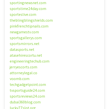
sportingnewsnet.com
sportstime24day.com
sporteslive.com
theblingblingshields.com
pinkfrenchtipnails.com
newgamestv.com
sportsgallerys.com
sportsmirrors.net
datasports.net
atasehirescortu.net
engineeringtechub.com
jerryescorts.com
attorneylegal.co
voomb.com
techgadgetpoint.com
tvsportsguide24.com
sportsreviews24.com
dubai360blog.com
lucky77slot.org