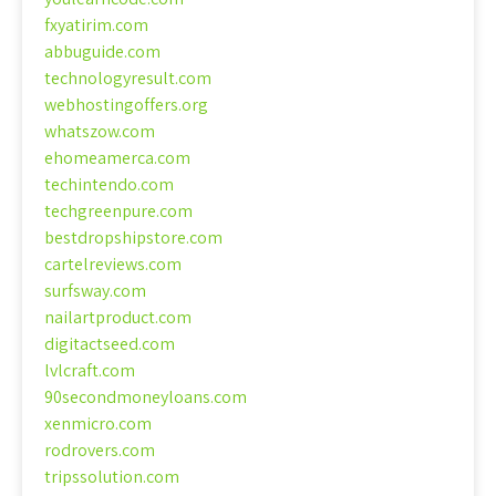
fxyatirim.com
abbuguide.com
technologyresult.com
webhostingoffers.org
whatszow.com
ehomeamerca.com
techintendo.com
techgreenpure.com
bestdropshipstore.com
cartelreviews.com
surfsway.com
nailartproduct.com
digitactseed.com
lvlcraft.com
90secondmoneyloans.com
xenmicro.com
rodrovers.com
tripssolution.com