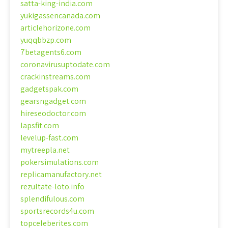
satta-king-india.com
yukigassencanada.com
articlehorizone.com
yuqqbbzp.com
7betagents6.com
coronavirusuptodate.com
crackinstreams.com
gadgetspak.com
gearsngadget.com
hireseodoctor.com
lapsfit.com
levelup-fast.com
mytreepla.net
pokersimulations.com
replicamanufactory.net
rezultate-loto.info
splendifulous.com
sportsrecords4u.com
topceleberites.com