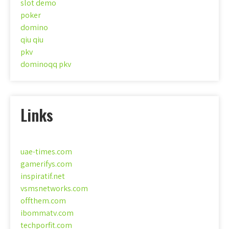
slot demo
poker
domino
qiu qiu
pkv
dominoqq pkv
Links
uae-times.com
gamerifys.com
inspiratif.net
vsmsnetworks.com
offthem.com
ibommatv.com
techporfit.com