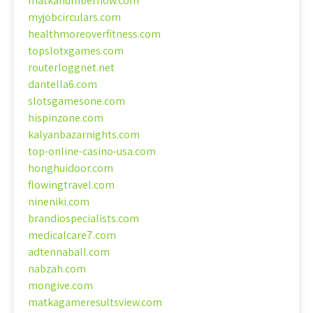
matkanumbernow.com
myjobcirculars.com
healthmoreoverfitness.com
topslotxgames.com
routerloggnet.net
dantella6.com
slotsgamesone.com
hispinzone.com
kalyanbazarnights.com
top-online-casino-usa.com
honghuidoor.com
flowingtravel.com
nineniki.com
brandiospecialists.com
medicalcare7.com
adtennaball.com
nabzah.com
mongive.com
matkagameresultsview.com