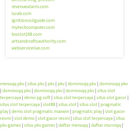
revenuealarm.com
lurab.com
ignitioncoilguide.com
mytechcomputer.com
bioslot168.com
artsandcraftsauthority.com
webservicelive.com
menuqq pkv
|
situs pkv
|
pkv
|
pkv
|
dominoqq pkv
|
dominoqq pkv
|
dominoqq pkv
|
dominoqq pkv
|
dominoqq pkv
|
situs slot
terpercaya
|
demo pg soft
|
situs slot terpercaya
|
situs slot gacor
|
situs slot terpercaya
|
slot88
|
situs slot
|
situs slot
|
pragmatic
play
|
demo slot pragmatic maxwin
|
pragmatic play
|
slot gacor
resmi
|
slot demo
|
slot gacor resmi
|
situs slot terpercaya
|
situs
pkv games
|
situs pkv games
|
daftar menuqq
|
daftar murniqq
|