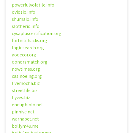
powerfulvolatile.info
qvidsio.info
shumaio.info
slotherio.info
cysapluscertification.org
fortnitehacks.org
loginsearch.org
aodecor.org
donorsmatch.org
nowtimes.org
casinoeing.org
livemocha.biz
streetlife.biz
hyves.biz
enoughinfo.net
pinhive.net
warnabet.net
bollym4u.me