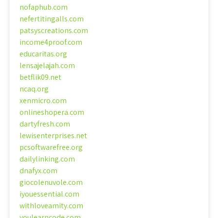
nofaphub.com
nefertitingalls.com
patsyscreations.com
income4proof.com
educaritas.org
lensajelajah.com
betflik09.net
ncaq.org
xenmicro.com
onlineshopera.com
dartyfresh.com
lewisenterprises.net
pcsoftwarefree.org
dailylinking.com
dnafyx.com
giocolenuvole.com
iyouessential.com
withloveamity.com
youlearncode.com