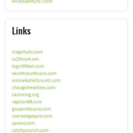
wildufabetum7.com
Links
stagehubs.com
1x2forum.net
login99bet.com
secretcourtesans.com
onlinebahisforum1.com
chicagoheadline.com
camming.org
rajalion88.com
goupuntacana.com
riversedgepark.com
zaseez.com
catchycrunch.com