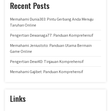
Recent Posts
Memahami Dunia303: Pintu Gerbang Anda Menuju
Taruhan Online
Pengertian Dewanaga77: Panduan Komprehensif
Memahami Jeniustoto: Panduan Utama Bermain
Game Online
Pengertian Dewi4D: Tinjauan Komprehensif
Memahami Gajibet: Panduan Komprehensif
Links