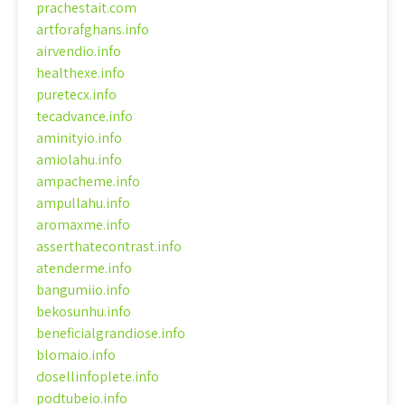
prachestait.com
artforafghans.info
airvendio.info
healthexe.info
puretecx.info
tecadvance.info
aminityio.info
amiolahu.info
ampacheme.info
ampullahu.info
aromaxme.info
asserthatecontrast.info
atenderme.info
bangumiio.info
bekosunhu.info
beneficialgrandiose.info
blomaio.info
dosellinfoplete.info
podtubeio.info