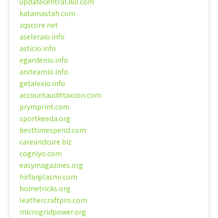
updatecentral360.com
katamastah.com
zqscore.net
aseleraio.info
asticio.info
egardenio.info
arxteamio.info
getalexio.info
accountaudittaxcon.com
prymprint.com
sportkeeda.org
besttimespend.com
careandcure.biz
cogniyo.com
easymagazines.org
hirfanjilasmi.com
hometricks.org
leathercraftpro.com
microgridpower.org