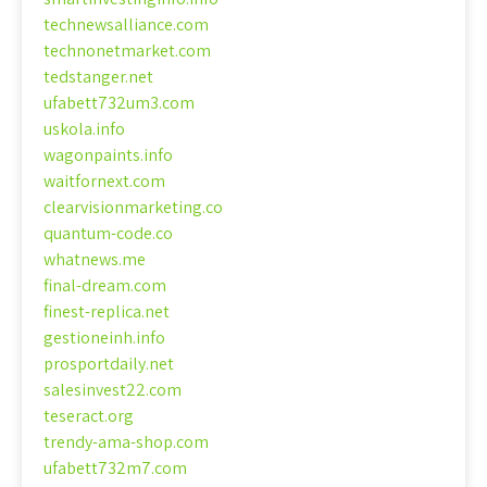
technewsalliance.com
technonetmarket.com
tedstanger.net
ufabett732um3.com
uskola.info
wagonpaints.info
waitfornext.com
clearvisionmarketing.co
quantum-code.co
whatnews.me
final-dream.com
finest-replica.net
gestioneinh.info
prosportdaily.net
salesinvest22.com
teseract.org
trendy-ama-shop.com
ufabett732m7.com