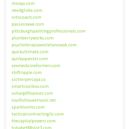
mixiqo.com
needglobe.com
ortocoach.com
passionawe.com
pittsburghpaintingprofessionals.com
plumberryworks.com
psychoterapiawioletanowak.com
quickultimate.com
quirkyquester.com
sexmedicineformen.com
shiftripple.com
slotterpercaya.co
smartcoolbox.com
sohanjitfinances.com
soulfulhousemusic.net
sparklooms.com
tacticalcontractingllc.com
thecapitalpowers.com
tobabet88slot3.com