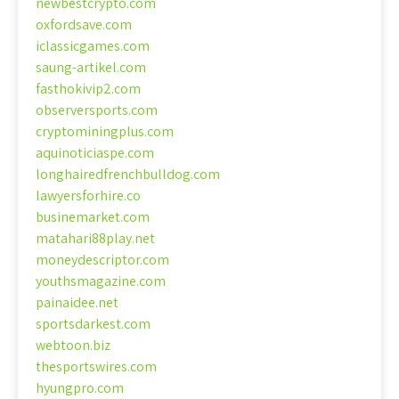
newbestcrypto.com
oxfordsave.com
iclassicgames.com
saung-artikel.com
fasthokivip2.com
observersports.com
cryptominingplus.com
aquinoticiaspe.com
longhairedfrenchbulldog.com
lawyersforhire.co
businemarket.com
matahari88play.net
moneydescriptor.com
youthsmagazine.com
painaidee.net
sportsdarkest.com
webtoon.biz
thesportswires.com
hyungpro.com