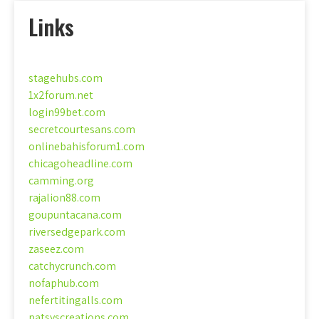
Links
stagehubs.com
1x2forum.net
login99bet.com
secretcourtesans.com
onlinebahisforum1.com
chicagoheadline.com
camming.org
rajalion88.com
goupuntacana.com
riversedgepark.com
zaseez.com
catchycrunch.com
nofaphub.com
nefertitingalls.com
patsyscreations.com