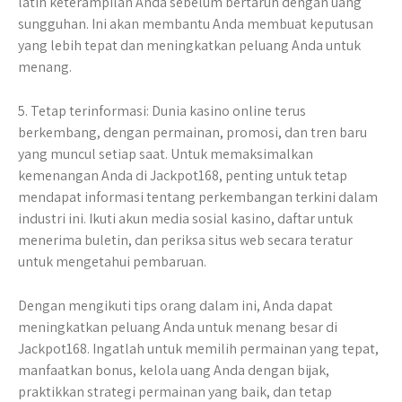
latih keterampilan Anda sebelum bertaruh dengan uang
sungguhan. Ini akan membantu Anda membuat keputusan
yang lebih tepat dan meningkatkan peluang Anda untuk
menang.
5. Tetap terinformasi: Dunia kasino online terus
berkembang, dengan permainan, promosi, dan tren baru
yang muncul setiap saat. Untuk memaksimalkan
kemenangan Anda di Jackpot168, penting untuk tetap
mendapat informasi tentang perkembangan terkini dalam
industri ini. Ikuti akun media sosial kasino, daftar untuk
menerima buletin, dan periksa situs web secara teratur
untuk mengetahui pembaruan.
Dengan mengikuti tips orang dalam ini, Anda dapat
meningkatkan peluang Anda untuk menang besar di
Jackpot168. Ingatlah untuk memilih permainan yang tepat,
manfaatkan bonus, kelola uang Anda dengan bijak,
praktikkan strategi permainan yang baik, dan tetap