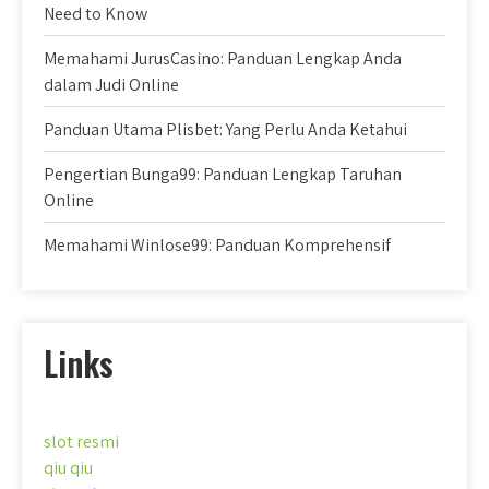
Need to Know
Memahami JurusCasino: Panduan Lengkap Anda
dalam Judi Online
Panduan Utama Plisbet: Yang Perlu Anda Ketahui
Pengertian Bunga99: Panduan Lengkap Taruhan
Online
Memahami Winlose99: Panduan Komprehensif
Links
slot resmi
qiu qiu