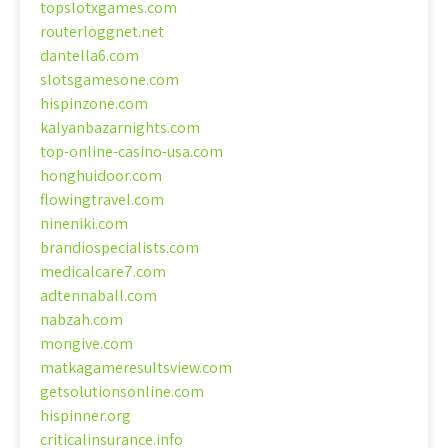
topslotxgames.com
routerloggnet.net
dantella6.com
slotsgamesone.com
hispinzone.com
kalyanbazarnights.com
top-online-casino-usa.com
honghuidoor.com
flowingtravel.com
nineniki.com
brandiospecialists.com
medicalcare7.com
adtennaball.com
nabzah.com
mongive.com
matkagameresultsview.com
getsolutionsonline.com
hispinner.org
criticalinsurance.info