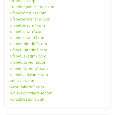
totobet77.org
trendingpublication.com
ufabettererum3.com
ufabettermentm4.com
ufabettersum7.com
ufabettinwm7.com
ufabettinwum3.com
ufabetunitedm3.com
ufabetunitedm7.com
ufabetuskedm7.com
ufabetutoredm3.com
ufabetutoredm7.com
ufabetvalleyum3.com
veloxview.com
westufabetm3.com
whiskeybrothersllc.com
wildufabetum7.com