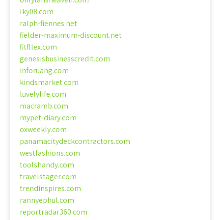
lky08.com
ralph-fiennes.net
fielder-maximum-discount.net
fitfllex.com
genesisbusinesscredit.com
inforuang.com
kindsmarket.com
luvelylife.com
macramb.com
mypet-diary.com
oxweekly.com
panamacitydeckcontractors.com
westfashions.com
toolshandy.com
travelstager.com
trendinspires.com
rannyephul.com
reportradar360.com