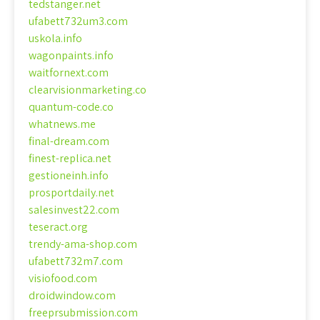
tedstanger.net
ufabett732um3.com
uskola.info
wagonpaints.info
waitfornext.com
clearvisionmarketing.co
quantum-code.co
whatnews.me
final-dream.com
finest-replica.net
gestioneinh.info
prosportdaily.net
salesinvest22.com
teseract.org
trendy-ama-shop.com
ufabett732m7.com
visiofood.com
droidwindow.com
freeprsubmission.com