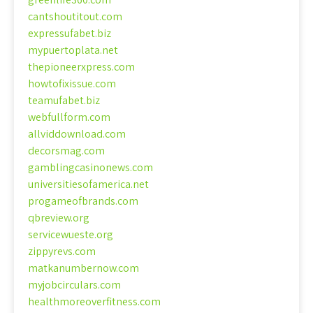
cantshoutitout.com
expressufabet.biz
mypuertoplata.net
thepioneerxpress.com
howtofixissue.com
teamufabet.biz
webfullform.com
allviddownload.com
decorsmag.com
gamblingcasinonews.com
universitiesofamerica.net
progameofbrands.com
qbreview.org
servicewueste.org
zippyrevs.com
matkanumbernow.com
myjobcirculars.com
healthmoreoverfitness.com