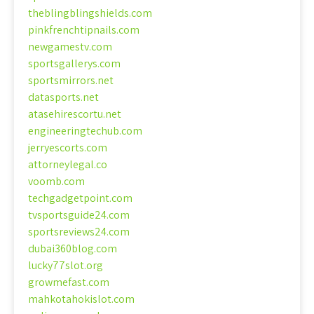
theblingblingshields.com
pinkfrenchtipnails.com
newgamestv.com
sportsgallerys.com
sportsmirrors.net
datasports.net
atasehirescortu.net
engineeringtechub.com
jerryescorts.com
attorneylegal.co
voomb.com
techgadgetpoint.com
tvsportsguide24.com
sportsreviews24.com
dubai360blog.com
lucky77slot.org
growmefast.com
mahkotahokislot.com