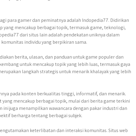
bagi para gamer dan peminatnya adalah Indopedia77. Didirikan
up yang mencakup berbagai topik, termasuk game, teknologi,
pedia77 dari situs lain adalah pendekatan uniknya dalam
omunitas individu yang berpikiran sama.
diakan berita, ulasan, dan panduan untuk game populer dan
rkembang untuk mencakup topik yang lebih luas, termasuk gaya
 merupakan langkah strategis untuk menarik khalayak yang lebih
nya pada konten berkualitas tinggi, informatif, dan menarik.
t yang mencakup berbagai topik, mulai dari berita game terkini
orm ini juga menampilkan wawancara dengan pakar industri dan
ktif berharga tentang berbagai subjek.
engutamakan keterlibatan dan interaksi komunitas. Situs web