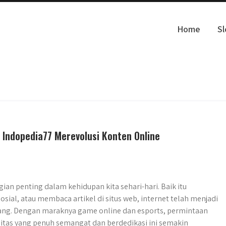
Home
Sl
Slot Gacor Hari Ini dengan RTP Tert
n RTP tertinggi. Slot gacor ini menawarkan peluang besar untuk ke
 Indopedia77 Merevolusi Konten Online
agian penting dalam kehidupan kita sehari-hari. Baik itu
sial, atau membaca artikel di situs web, internet telah menjadi
ang. Dengan maraknya game online dan esports, permintaan
itas yang penuh semangat dan berdedikasi ini semakin