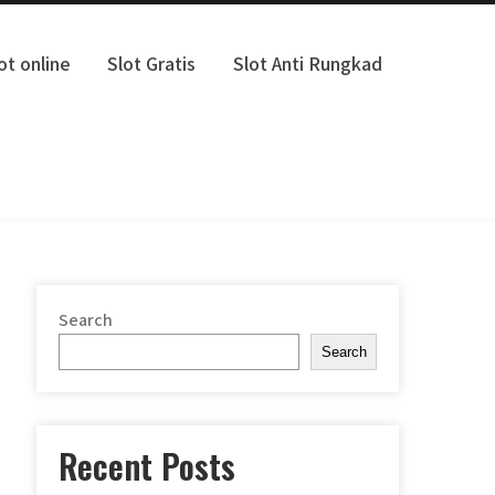
ot online
Slot Gratis
Slot Anti Rungkad
inggi
menangan besar.
Search
Search
Recent Posts