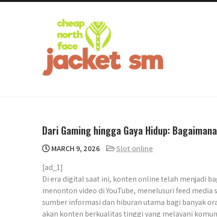
Skip
to
content
Slot Pragmatic Play X1000, 
Pilih slot X1000 dari Pragmatic Play hari ini denga
Dari Gaming hingga Gaya Hidup: Bagaimana
MARCH 9, 2026
Slot online
[ad_1]
Di era digital saat ini, konten online telah menjadi b
menonton video di YouTube, menelusuri feed media so
sumber informasi dan hiburan utama bagi banyak or
akan konten berkualitas tinggi yang melayani komun