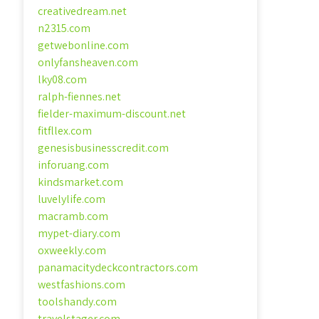
creativedream.net
n2315.com
getwebonline.com
onlyfansheaven.com
lky08.com
ralph-fiennes.net
fielder-maximum-discount.net
fitfllex.com
genesisbusinesscredit.com
inforuang.com
kindsmarket.com
luvelylife.com
macramb.com
mypet-diary.com
oxweekly.com
panamacitydeckcontractors.com
westfashions.com
toolshandy.com
travelstager.com