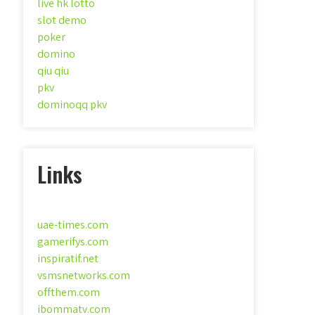
live hk lotto
slot demo
poker
domino
qiu qiu
pkv
dominoqq pkv
Links
uae-times.com
gamerifys.com
inspiratif.net
vsmsnetworks.com
offthem.com
ibommatv.com