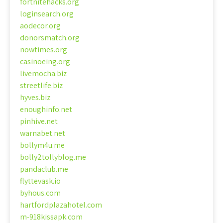
fortnitehacks.org
loginsearch.org
aodecor.org
donorsmatch.org
nowtimes.org
casinoeing.org
livemocha.biz
streetlife.biz
hyves.biz
enoughinfo.net
pinhive.net
warnabet.net
bollym4u.me
bolly2tollyblog.me
pandaclub.me
flyttevask.io
byhous.com
hartfordplazahotel.com
m-918kissapk.com