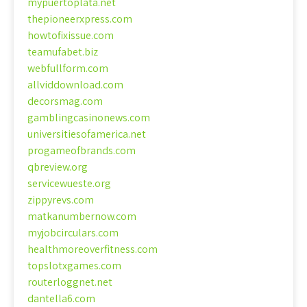
mypuertoplata.net
thepioneerxpress.com
howtofixissue.com
teamufabet.biz
webfullform.com
allviddownload.com
decorsmag.com
gamblingcasinonews.com
universitiesofamerica.net
progameofbrands.com
qbreview.org
servicewueste.org
zippyrevs.com
matkanumbernow.com
myjobcirculars.com
healthmoreoverfitness.com
topslotxgames.com
routerloggnet.net
dantella6.com