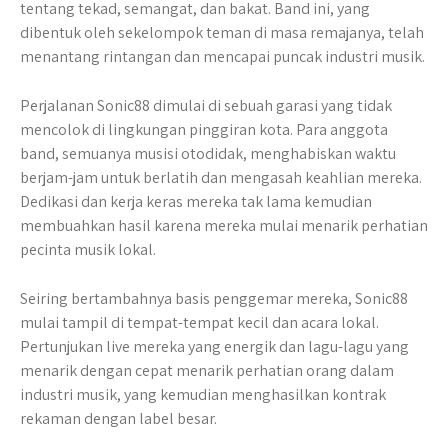
tentang tekad, semangat, dan bakat. Band ini, yang
dibentuk oleh sekelompok teman di masa remajanya, telah
menantang rintangan dan mencapai puncak industri musik.
Perjalanan Sonic88 dimulai di sebuah garasi yang tidak
mencolok di lingkungan pinggiran kota. Para anggota
band, semuanya musisi otodidak, menghabiskan waktu
berjam-jam untuk berlatih dan mengasah keahlian mereka.
Dedikasi dan kerja keras mereka tak lama kemudian
membuahkan hasil karena mereka mulai menarik perhatian
pecinta musik lokal.
Seiring bertambahnya basis penggemar mereka, Sonic88
mulai tampil di tempat-tempat kecil dan acara lokal.
Pertunjukan live mereka yang energik dan lagu-lagu yang
menarik dengan cepat menarik perhatian orang dalam
industri musik, yang kemudian menghasilkan kontrak
rekaman dengan label besar.