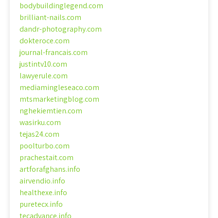
bodybuildinglegend.com
brilliant-nails.com
dandr-photography.com
dokteroce.com
journal-francais.com
justintv10.com
lawyerule.com
mediamingleseaco.com
mtsmarketingblog.com
nghekiemtien.com
wasirku.com
tejas24.com
poolturbo.com
prachestait.com
artforafghans.info
airvendio.info
healthexe.info
puretecx.info
tecadvance.info