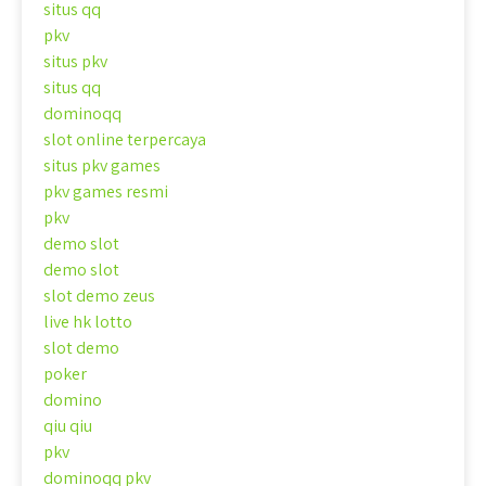
situs qq
pkv
situs pkv
situs qq
dominoqq
slot online terpercaya
situs pkv games
pkv games resmi
pkv
demo slot
demo slot
slot demo zeus
live hk lotto
slot demo
poker
domino
qiu qiu
pkv
dominoqq pkv