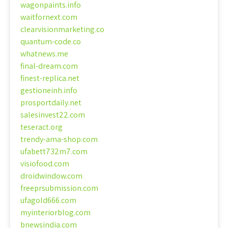
wagonpaints.info
waitfornext.com
clearvisionmarketing.co
quantum-code.co
whatnews.me
final-dream.com
finest-replica.net
gestioneinh.info
prosportdaily.net
salesinvest22.com
teseract.org
trendy-ama-shop.com
ufabett732m7.com
visiofood.com
droidwindow.com
freeprsubmission.com
ufagold666.com
myinteriorblog.com
bnewsindia.com