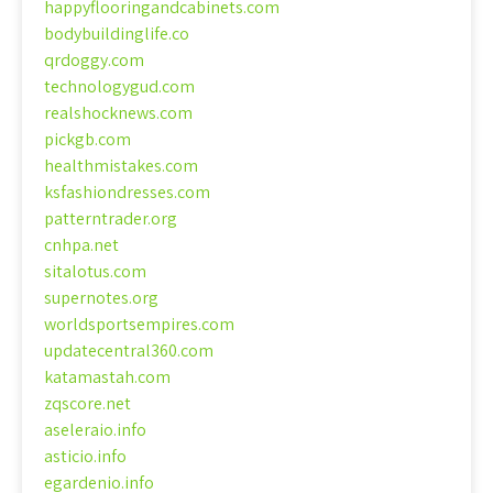
happyflooringandcabinets.com
bodybuildinglife.co
qrdoggy.com
technologygud.com
realshocknews.com
pickgb.com
healthmistakes.com
ksfashiondresses.com
patterntrader.org
cnhpa.net
sitalotus.com
supernotes.org
worldsportsempires.com
updatecentral360.com
katamastah.com
zqscore.net
aseleraio.info
asticio.info
egardenio.info