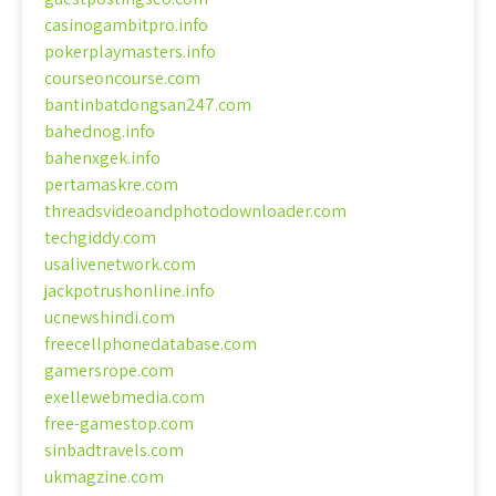
casinogambitpro.info
pokerplaymasters.info
courseoncourse.com
bantinbatdongsan247.com
bahednog.info
bahenxgek.info
pertamaskre.com
threadsvideoandphotodownloader.com
techgiddy.com
usalivenetwork.com
jackpotrushonline.info
ucnewshindi.com
freecellphonedatabase.com
gamersrope.com
exellewebmedia.com
free-gamestop.com
sinbadtravels.com
ukmagzine.com