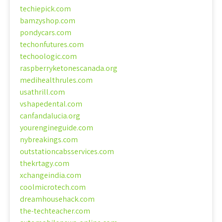
techiepick.com
bamzyshop.com
pondycars.com
techonfutures.com
techoologic.com
raspberryketonescanada.org
medihealthrules.com
usathrill.com
vshapedental.com
canfandalucia.org
yourengineguide.com
nybreakings.com
outstationcabsservices.com
thekrtagy.com
xchangeindia.com
coolmicrotech.com
dreamhousehack.com
the-techteacher.com