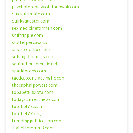
psychoterapiawioletanowak.com
quickultimate.com
quirkyquester.com
sexmedicineformen.com
shiftripple.com
slotterpercaya.co
smartcoolbox.com
sohanjitfinances.com
soulfulhousemusic.net
sparklooms.com
tacticalcontractingllc.com
thecapitalpowers.com
tobabet88slot3.com
todayscurrentnews.com
totobet77.asia
totobet77.org
trendingpublication.com
ufabettererum3.com