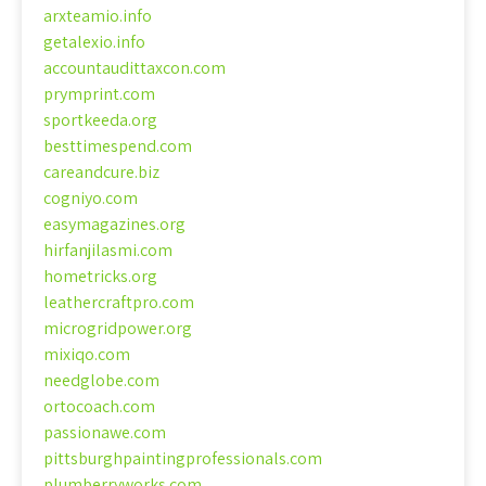
arxteamio.info
getalexio.info
accountaudittaxcon.com
prymprint.com
sportkeeda.org
besttimespend.com
careandcure.biz
cogniyo.com
easymagazines.org
hirfanjilasmi.com
hometricks.org
leathercraftpro.com
microgridpower.org
mixiqo.com
needglobe.com
ortocoach.com
passionawe.com
pittsburghpaintingprofessionals.com
plumberryworks.com