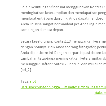
Selain keuntungan finansial menggunakan Kontes123
meningkatkan keterampilan dan mendapatkan penga
membuat entri baru dan unik, Anda dapat mendorong 
Anda. Ini bisa sangat bermanfaat jika Anda ingin me
sampingan di masa depan.
Secara keseluruhan, Kontes123 menawarkan kesempa
dengan hobinya. Baik Anda seorang fotografer, penuli
Anda di platform ini. Dengan berpartisipasi dalam 
tambahan tetapi juga meningkatkan keterampilan 
menunggu? Daftar Kontes123 hari ini dan mulailah 
[ad_2]
Tags:
slot
Post
Dari Blockbuster hingga Film Indie: Ombak123 Memi
Maksim
navigation