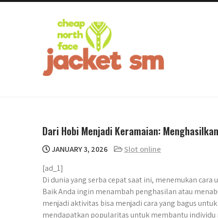
Skip
to
content
Slot Pragmatic Play X1000, 
Pilih slot X1000 dari Pragmatic Play hari ini denga
Dari Hobi Menjadi Keramaian: Menghasilka
JANUARY 3, 2026
Slot online
[ad_1]
Di dunia yang serba cepat saat ini, menemukan car
Baik Anda ingin menambah penghasilan atau menab
menjadi aktivitas bisa menjadi cara yang bagus untuk
mendapatkan popularitas untuk membantu individu m