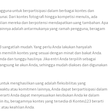
guna untuk berpartisipasi dalam berbagai kontes dan
ai. Dari kontes fotografi hingga kompetisi menulis, ada
ahlian mereka dan berpotensi mendapatkan uang tambahan. Apa
lainnya adalah antarmukanya yang ramah pengguna, beragam
 sangatlah mudah. Yang perlu Anda lakukan hanyalah
n memilih kontes yang sesuai dengan minat dan bakat Anda.
da dan tunggu hasilnya. Jika entri Anda terpilih sebagai
angsung ke akun Anda, sehingga mudah diakses dan digunakan
tuk menghasilkan uang adalah fleksibilitas yang
waktu atau komitmen lainnya, Anda dapat berpartisipasi dalam
i berarti Anda dapat menyesuaikan kesibukan Anda ke dalam
in itu, beragamnya kontes yang tersedia di Kontes123 berarti
 atau keahlian Anda.