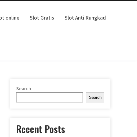
ot online
Slot Gratis
Slot Anti Rungkad
inggi
menangan besar.
Search
Search
Recent Posts