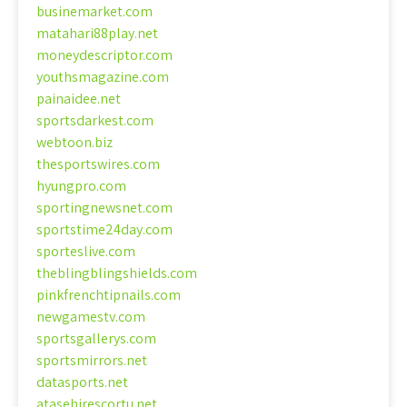
businemarket.com
matahari88play.net
moneydescriptor.com
youthsmagazine.com
painaidee.net
sportsdarkest.com
webtoon.biz
thesportswires.com
hyungpro.com
sportingnewsnet.com
sportstime24day.com
sporteslive.com
theblingblingshields.com
pinkfrenchtipnails.com
newgamestv.com
sportsgallerys.com
sportsmirrors.net
datasports.net
atasehirescortu.net