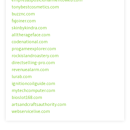
tonybestcosmetics.com
buzznc.com
fxjoiner.com
skinbykindra.com
alltherageface.com
codenational.com
progameexplorer.com
rockislandroastery.com
directselling-pro.com
revenuealarm.com
lurab.com
ignitioncoilguide.com
mytechcomputer.com
bioslot168.com
artsandcraftsauthority.com
webservicelive.com