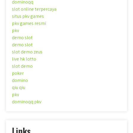
dominoqq
slot online terpercaya
situs pkv games
pkv games resmi
pkv
demo slot
demo slot
slot demo zeus
live hk lotto
slot demo
poker
domino
qiu qiu
pkv
dominoqq pkv
Links