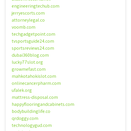
engineeringtechub.com
jerryescorts.com
attorneylegal.co
voomb.com
techgadgetpoint.com
tvsportsguide24.com
sportsreviews24.com
dubai360blog.com
lucky77slot.org
growmefast.com
mahkotahokislot.com
onlinecancerpharm.com
ufalek.org
mattress-disposal.com
happyflooringandcabinets.com
bodybuildinglife.co
qrdoggy.com
technologygud.com