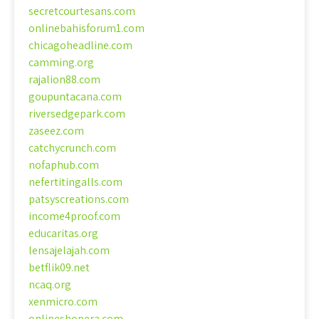
secretcourtesans.com
onlinebahisforum1.com
chicagoheadline.com
camming.org
rajalion88.com
goupuntacana.com
riversedgepark.com
zaseez.com
catchycrunch.com
nofaphub.com
nefertitingalls.com
patsyscreations.com
income4proof.com
educaritas.org
lensajelajah.com
betflik09.net
ncaq.org
xenmicro.com
onlineshopera.com