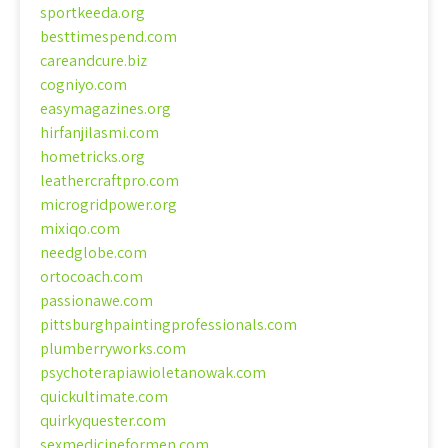
sportkeeda.org
besttimespend.com
careandcure.biz
cogniyo.com
easymagazines.org
hirfanjilasmi.com
hometricks.org
leathercraftpro.com
microgridpower.org
mixiqo.com
needglobe.com
ortocoach.com
passionawe.com
pittsburghpaintingprofessionals.com
plumberryworks.com
psychoterapiawioletanowak.com
quickultimate.com
quirkyquester.com
sexmedicineformen.com