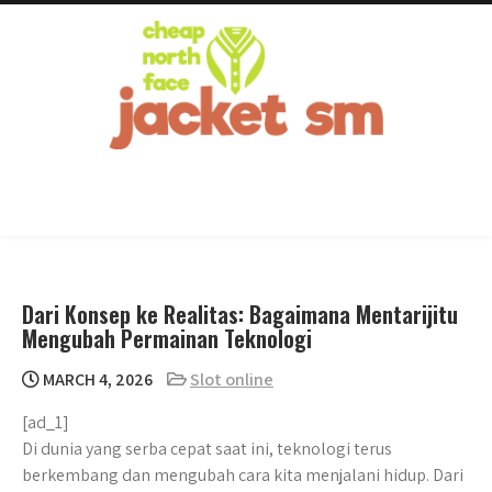
Skip
main
menu
to
content
Slot Pragmatic Play X1000,
Pilih slot X1000 dari Pragmatic Play hari ini dengan RTP
tertinggi. Slot gacor ini menawarkan peluang besar untuk
Slot Gacor Hari Ini dengan RTP
kemenangan besar.
Tertinggi
Dari Konsep ke Realitas: Bagaimana Mentarijitu
Mengubah Permainan Teknologi
MARCH 4, 2026
Slot online
[ad_1]
Di dunia yang serba cepat saat ini, teknologi terus
berkembang dan mengubah cara kita menjalani hidup. Dari