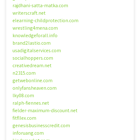
rajdhani-satta-matka.com
writerscraft.net
elearning-childprotection.com
wrestling4mena.com
knowledgeforall.info
brand2lastio.com
usadigitalservices.com
socialhoppers.com
creativedream.net
n2315.com
getwebonline.com
onlyfansheaven.com
lky08.com
ralph-fiennes.net
fielder-maximum-discount.net
fitfllex.com
genesisbusinesscredit.com
inforuang.com