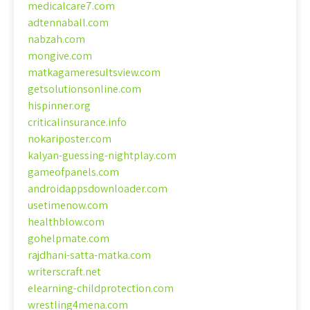
medicalcare7.com
adtennaball.com
nabzah.com
mongive.com
matkagameresultsview.com
getsolutionsonline.com
hispinner.org
criticalinsurance.info
nokariposter.com
kalyan-guessing-nightplay.com
gameofpanels.com
androidappsdownloader.com
usetimenow.com
healthblow.com
gohelpmate.com
rajdhani-satta-matka.com
writerscraft.net
elearning-childprotection.com
wrestling4mena.com