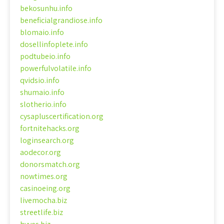
bekosunhu.info
beneficialgrandiose.info
blomaio.info
dosellinfoplete.info
podtubeio.info
powerfulvolatile.info
qvidsio.info
shumaio.info
slotherio.info
cysapluscertification.org
fortnitehacks.org
loginsearch.org
aodecor.org
donorsmatch.org
nowtimes.org
casinoeing.org
livemocha.biz
streetlife.biz