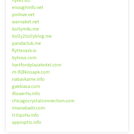
hyves.biz
enoughinfo.net
pinhive.net
warnabet.net
bollym4u.me
bolly2tollyblog.me
pandaclub.me
flyttevask.io
byhous.com
hartfordplazahotel.com
m-918kissapk.com
nabavkame.info
gakbiasa.com
iflowerhu.info
chicagocrystalconnection.com
imanabadii.com
trilipohu.info
appruptio.info