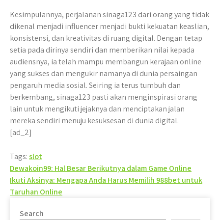
Kesimpulannya, perjalanan sinaga123 dari orang yang tidak
dikenal menjadi influencer menjadi bukti kekuatan keaslian,
konsistensi, dan kreativitas di ruang digital. Dengan tetap
setia pada dirinya sendiri dan memberikan nilai kepada
audiensnya, ia telah mampu membangun kerajaan online
yang sukses dan mengukir namanya di dunia persaingan
pengaruh media sosial. Seiring ia terus tumbuh dan
berkembang, sinaga123 pasti akan menginspirasi orang
lain untuk mengikuti jejaknya dan menciptakan jalan
mereka sendiri menuju kesuksesan di dunia digital.
[ad_2]
Tags:
slot
Post
Dewakoin99: Hal Besar Berikutnya dalam Game Online
Ikuti Aksinya: Mengapa Anda Harus Memilih 988bet untuk
navigation
Taruhan Online
Search