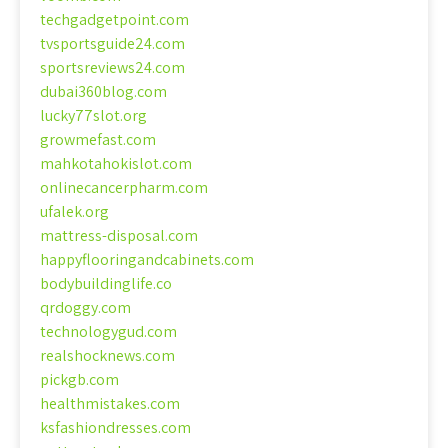
techgadgetpoint.com
tvsportsguide24.com
sportsreviews24.com
dubai360blog.com
lucky77slot.org
growmefast.com
mahkotahokislot.com
onlinecancerpharm.com
ufalek.org
mattress-disposal.com
happyflooringandcabinets.com
bodybuildinglife.co
qrdoggy.com
technologygud.com
realshocknews.com
pickgb.com
healthmistakes.com
ksfashiondresses.com