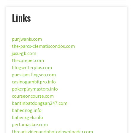
Links
punjwanis.com
the-parcs-clematiscondos.com
jusu-gb.com
thecarepet.com
blogwriterplus.com
guestpostingseo.com
casinogambitpro.info
pokerplaymasters.info
courseoncourse.com
bantinbatdongsan247.com
bahednog.info
bahenxgek.info
pertamaskre.com
threadsvideoandphotodownloader.com