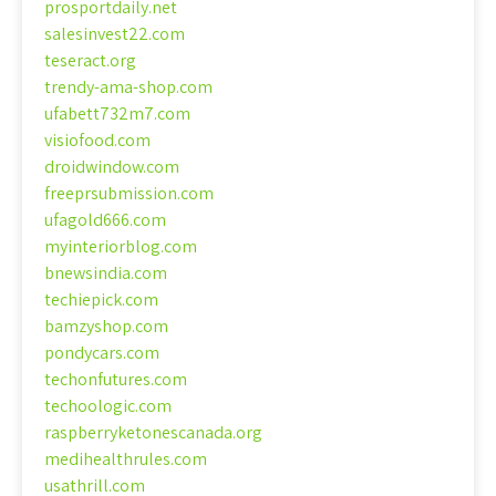
prosportdaily.net
salesinvest22.com
teseract.org
trendy-ama-shop.com
ufabett732m7.com
visiofood.com
droidwindow.com
freeprsubmission.com
ufagold666.com
myinteriorblog.com
bnewsindia.com
techiepick.com
bamzyshop.com
pondycars.com
techonfutures.com
techoologic.com
raspberryketonescanada.org
medihealthrules.com
usathrill.com