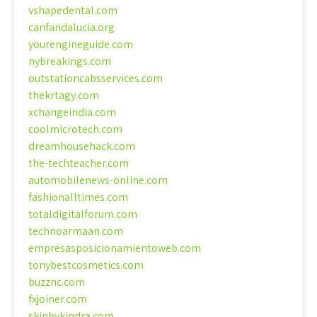
vshapedental.com
canfandalucia.org
yourengineguide.com
nybreakings.com
outstationcabsservices.com
thekrtagy.com
xchangeindia.com
coolmicrotech.com
dreamhousehack.com
the-techteacher.com
automobilenews-online.com
fashionalltimes.com
totaldigitalforum.com
technoarmaan.com
empresasposicionamientoweb.com
tonybestcosmetics.com
buzznc.com
fxjoiner.com
skinbykindra.com