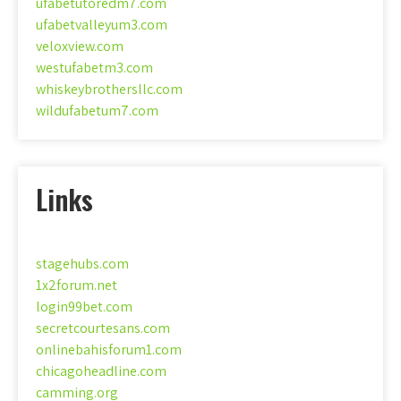
ufabetutoredm7.com
ufabetvalleyum3.com
veloxview.com
westufabetm3.com
whiskeybrothersllc.com
wildufabetum7.com
Links
stagehubs.com
1x2forum.net
login99bet.com
secretcourtesans.com
onlinebahisforum1.com
chicagoheadline.com
camming.org