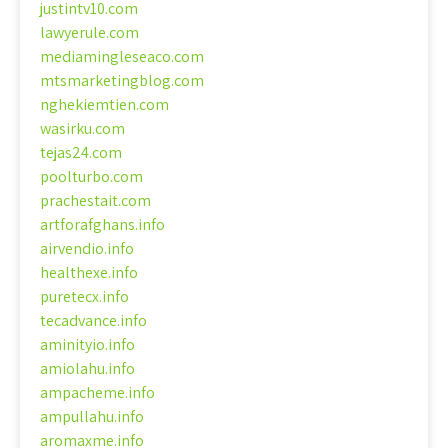
justintv10.com
lawyerule.com
mediamingleseaco.com
mtsmarketingblog.com
nghekiemtien.com
wasirku.com
tejas24.com
poolturbo.com
prachestait.com
artforafghans.info
airvendio.info
healthexe.info
puretecx.info
tecadvance.info
aminityio.info
amiolahu.info
ampacheme.info
ampullahu.info
aromaxme.info