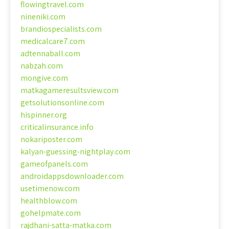
flowingtravel.com
nineniki.com
brandiospecialists.com
medicalcare7.com
adtennaball.com
nabzah.com
mongive.com
matkagameresultsview.com
getsolutionsonline.com
hispinner.org
criticalinsurance.info
nokariposter.com
kalyan-guessing-nightplay.com
gameofpanels.com
androidappsdownloader.com
usetimenow.com
healthblow.com
gohelpmate.com
rajdhani-satta-matka.com