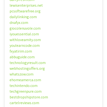
lewisenterprises.net
pcsoftwarefree.org
dailylinking.com
dnafyx.com
giocolenuvole.com
iyouessential.com
withloveamity.com
youlearncode.com
fxyatirim.com
abbuguide.com
technologyresult.com
webhostingoffers.org
whatszow.com
ehomeamerca.com
techintendo.com
techgreenpure.com
bestdropshipstore.com
cartelreviews.com