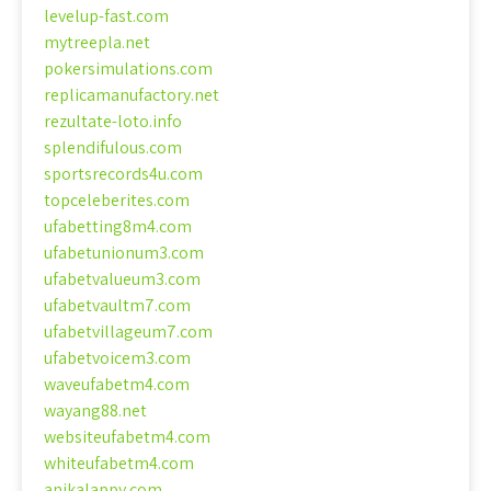
levelup-fast.com
mytreepla.net
pokersimulations.com
replicamanufactory.net
rezultate-loto.info
splendifulous.com
sportsrecords4u.com
topceleberites.com
ufabetting8m4.com
ufabetunionum3.com
ufabetvalueum3.com
ufabetvaultm7.com
ufabetvillageum7.com
ufabetvoicem3.com
waveufabetm4.com
wayang88.net
websiteufabetm4.com
whiteufabetm4.com
anikalappy.com