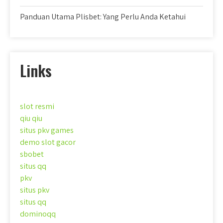
Panduan Utama Plisbet: Yang Perlu Anda Ketahui
Links
slot resmi
qiu qiu
situs pkv games
demo slot gacor
sbobet
situs qq
pkv
situs pkv
situs qq
dominoqq