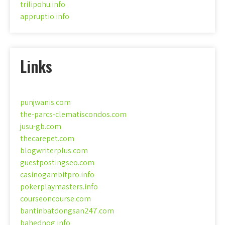
trilipohu.info
appruptio.info
Links
punjwanis.com
the-parcs-clematiscondos.com
jusu-gb.com
thecarepet.com
blogwriterplus.com
guestpostingseo.com
casinogambitpro.info
pokerplaymasters.info
courseoncourse.com
bantinbatdongsan247.com
bahednog.info