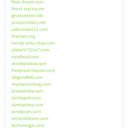
final-dream.com
finest-replica.net
gestioneinh.info
prosportdaily.net
salesinvest22.com
teseract.org
trendy-ama-shop.com
ufabett732m7.com
visiofood.com
droidwindow.com
freeprsubmission.com
ufagold666.com
myinteriorblog.com
bnewsindia.com
techiepick.com
bamzyshop.com
pondycars.com
techonfutures.com
techoologic.com