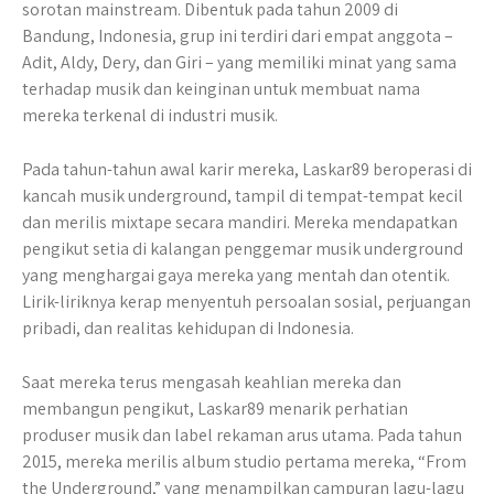
sorotan mainstream. Dibentuk pada tahun 2009 di
Bandung, Indonesia, grup ini terdiri dari empat anggota –
Adit, Aldy, Dery, dan Giri – yang memiliki minat yang sama
terhadap musik dan keinginan untuk membuat nama
mereka terkenal di industri musik.
Pada tahun-tahun awal karir mereka, Laskar89 beroperasi di
kancah musik underground, tampil di tempat-tempat kecil
dan merilis mixtape secara mandiri. Mereka mendapatkan
pengikut setia di kalangan penggemar musik underground
yang menghargai gaya mereka yang mentah dan otentik.
Lirik-liriknya kerap menyentuh persoalan sosial, perjuangan
pribadi, dan realitas kehidupan di Indonesia.
Saat mereka terus mengasah keahlian mereka dan
membangun pengikut, Laskar89 menarik perhatian
produser musik dan label rekaman arus utama. Pada tahun
2015, mereka merilis album studio pertama mereka, “From
the Underground,” yang menampilkan campuran lagu-lagu