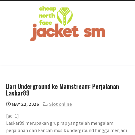
Skip
main
menu
to
content
Slot Pragmatic Play X1000,
Pilih slot X1000 dari Pragmatic Play hari ini dengan RTP
tertinggi. Slot gacor ini menawarkan peluang besar untuk
Slot Gacor Hari Ini dengan RTP
kemenangan besar.
Tertinggi
Dari Underground ke Mainstream: Perjalanan
Laskar89
MAY 22, 2026
Slot online
[ad_1]
Laskar89 merupakan grup rap yang telah mengalami
perjalanan dari kancah musik underground hingga menjadi