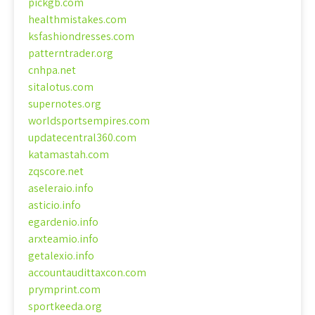
pickgb.com
healthmistakes.com
ksfashiondresses.com
patterntrader.org
cnhpa.net
sitalotus.com
supernotes.org
worldsportsempires.com
updatecentral360.com
katamastah.com
zqscore.net
aseleraio.info
asticio.info
egardenio.info
arxteamio.info
getalexio.info
accountaudittaxcon.com
prymprint.com
sportkeeda.org