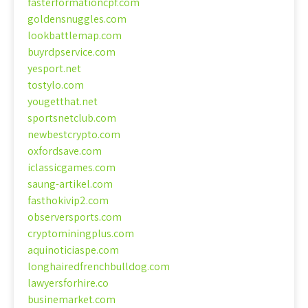
fasterformationcpf.com
goldensnuggles.com
lookbattlemap.com
buyrdpservice.com
yesport.net
tostylo.com
yougetthat.net
sportsnetclub.com
newbestcrypto.com
oxfordsave.com
iclassicgames.com
saung-artikel.com
fasthokivip2.com
observersports.com
cryptominingplus.com
aquinoticiaspe.com
longhairedfrenchbulldog.com
lawyersforhire.co
businemarket.com