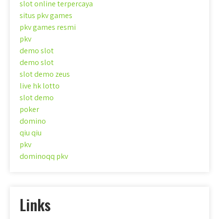
slot online terpercaya
situs pkv games
pkv games resmi
pkv
demo slot
demo slot
slot demo zeus
live hk lotto
slot demo
poker
domino
qiu qiu
pkv
dominoqq pkv
Links