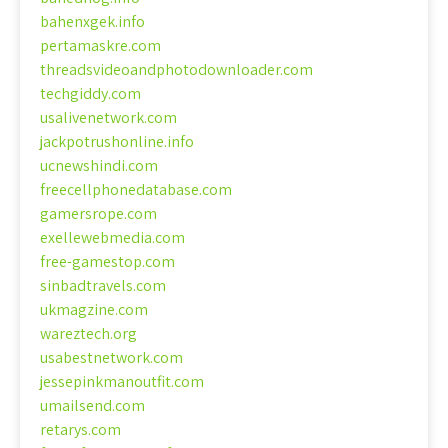
bahenxgek.info
pertamaskre.com
threadsvideoandphotodownloader.com
techgiddy.com
usalivenetwork.com
jackpotrushonline.info
ucnewshindi.com
freecellphonedatabase.com
gamersrope.com
exellewebmedia.com
free-gamestop.com
sinbadtravels.com
ukmagzine.com
wareztech.org
usabestnetwork.com
jessepinkmanoutfit.com
umailsend.com
retarys.com