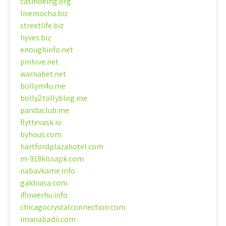
casinoeing.org
livemocha.biz
streetlife.biz
hyves.biz
enoughinfo.net
pinhive.net
warnabet.net
bollym4u.me
bolly2tollyblog.me
pandaclub.me
flyttevask.io
byhous.com
hartfordplazahotel.com
m-918kissapk.com
nabavkame.info
gakbiasa.com
iflowerhu.info
chicagocrystalconnection.com
imanabadii.com