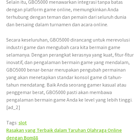
Selain itu, GBO5000 menawarkan integrasi tanpa batas
dengan platform game online, memungkinkan Anda
terhubung dengan teman dan pemain dari seluruh dunia
dan bersaing dalam turnamen dan acara online.
Secara keseluruhan, GBO5000 dirancang untuk merevolusi
industri game dan mengubah cara kita bermain game
selamanya. Dengan perangkat kerasnya yang kuat, fitur-fitur
inovatif, dan pengalaman bermain game yang mendalam,
GBO5000 benar-benar merupakan pengubah permainan
yang akan menetapkan standar konsol game di tahun-
tahun mendatang. Baik Anda seorang gamer kasual atau
penggemar berat, GBO5000 pasti akan membawa
pengalaman bermain game Anda ke level yang lebih tinggi.
[ad_2]
Tags:
slot
Post
Rasakan yang Terbaik dalam Taruhan Olahraga Online
dengan Bom88