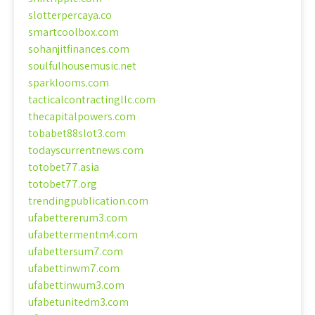
slotterpercaya.co
smartcoolbox.com
sohanjitfinances.com
soulfulhousemusic.net
sparklooms.com
tacticalcontractingllc.com
thecapitalpowers.com
tobabet88slot3.com
todayscurrentnews.com
totobet77.asia
totobet77.org
trendingpublication.com
ufabettererum3.com
ufabettermentm4.com
ufabettersum7.com
ufabettinwm7.com
ufabettinwum3.com
ufabetunitedm3.com