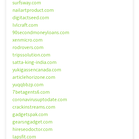
surfsway.com
nailartproduct.com
digitactseed.com
lvlcraft.com
90secondmoneyloans.com
xenmicro.com
rodrovers.com
tripssolution.com
satta-king-india.com
yukigassencanada.com
articlehorizone.com
yuqqbbzp.com
7betagents6.com
coronavirusuptodate.com
crackinstreams.com
gadgetspak.com
gearsngadget.com
hireseodoctor.com
lapsfit.com