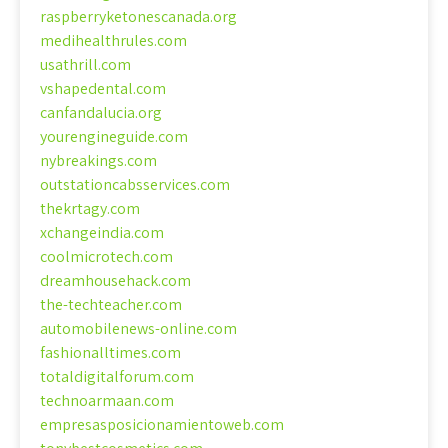
raspberryketonescanada.org
medihealthrules.com
usathrill.com
vshapedental.com
canfandalucia.org
yourengineguide.com
nybreakings.com
outstationcabsservices.com
thekrtagy.com
xchangeindia.com
coolmicrotech.com
dreamhousehack.com
the-techteacher.com
automobilenews-online.com
fashionalltimes.com
totaldigitalforum.com
technoarmaan.com
empresasposicionamientoweb.com