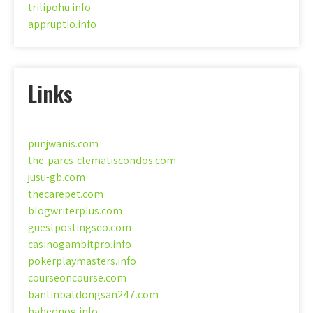
trilipohu.info
appruptio.info
Links
punjwanis.com
the-parcs-clematiscondos.com
jusu-gb.com
thecarepet.com
blogwriterplus.com
guestpostingseo.com
casinogambitpro.info
pokerplaymasters.info
courseoncourse.com
bantinbatdongsan247.com
bahednog.info