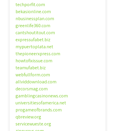
techporfit.com
bekasionline.com
nbusinessplan.com
greenlife360.com
cantshoutitout.com
expressufabet.biz
mypuertoplata.net
thepioneerxpress.com
howtofixissue.com
teamufabet.biz
webfullform.com
allviddownload.com
decorsmag.com
gamblingcasinonews.com
universitiesofamerica.net
progameofbrands.com
qbreview.org
servicewueste.org
zippyrevs.com