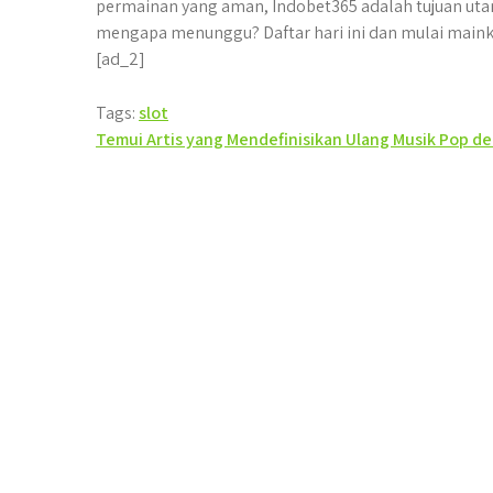
permainan yang aman, Indobet365 adalah tujuan utam
mengapa menunggu? Daftar hari ini dan mulai mainka
[ad_2]
Tags:
slot
Post
Temui Artis yang Mendefinisikan Ulang Musik Pop 
navigation