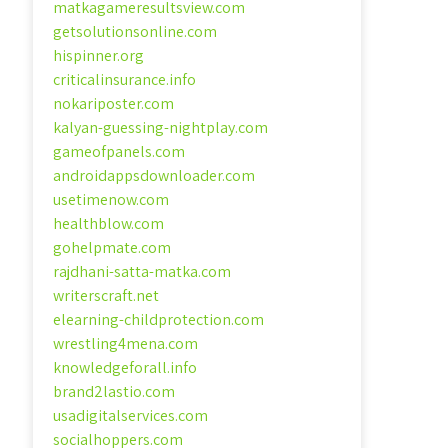
matkagameresultsview.com
getsolutionsonline.com
hispinner.org
criticalinsurance.info
nokariposter.com
kalyan-guessing-nightplay.com
gameofpanels.com
androidappsdownloader.com
usetimenow.com
healthblow.com
gohelpmate.com
rajdhani-satta-matka.com
writerscraft.net
elearning-childprotection.com
wrestling4mena.com
knowledgeforall.info
brand2lastio.com
usadigitalservices.com
socialhoppers.com