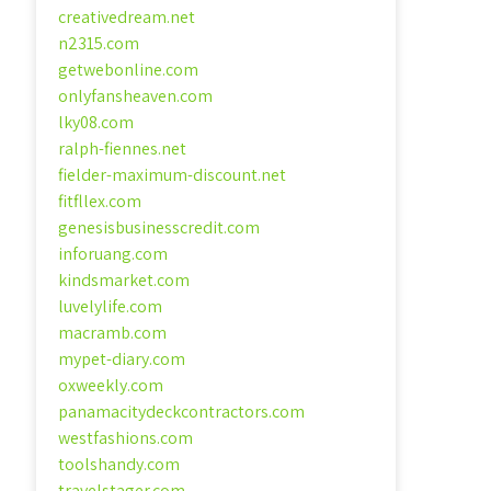
creativedream.net
n2315.com
getwebonline.com
onlyfansheaven.com
lky08.com
ralph-fiennes.net
fielder-maximum-discount.net
fitfllex.com
genesisbusinesscredit.com
inforuang.com
kindsmarket.com
luvelylife.com
macramb.com
mypet-diary.com
oxweekly.com
panamacitydeckcontractors.com
westfashions.com
toolshandy.com
travelstager.com