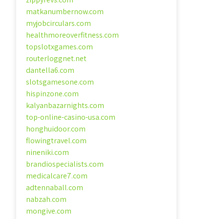
matkanumbernow.com
myjobcirculars.com
healthmoreoverfitness.com
topslotxgames.com
routerloggnet.net
dantella6.com
slotsgamesone.com
hispinzone.com
kalyanbazarnights.com
top-online-casino-usa.com
honghuidoor.com
flowingtravel.com
nineniki.com
brandiospecialists.com
medicalcare7.com
adtennaball.com
nabzah.com
mongive.com