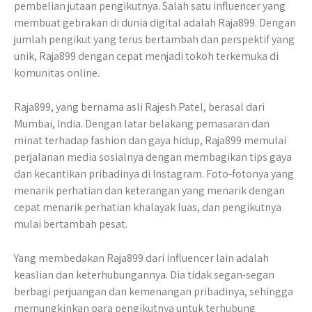
pembelian jutaan pengikutnya. Salah satu influencer yang
membuat gebrakan di dunia digital adalah Raja899. Dengan
jumlah pengikut yang terus bertambah dan perspektif yang
unik, Raja899 dengan cepat menjadi tokoh terkemuka di
komunitas online.
Raja899, yang bernama asli Rajesh Patel, berasal dari
Mumbai, India. Dengan latar belakang pemasaran dan
minat terhadap fashion dan gaya hidup, Raja899 memulai
perjalanan media sosialnya dengan membagikan tips gaya
dan kecantikan pribadinya di Instagram. Foto-fotonya yang
menarik perhatian dan keterangan yang menarik dengan
cepat menarik perhatian khalayak luas, dan pengikutnya
mulai bertambah pesat.
Yang membedakan Raja899 dari influencer lain adalah
keaslian dan keterhubungannya. Dia tidak segan-segan
berbagi perjuangan dan kemenangan pribadinya, sehingga
memungkinkan para pengikutnya untuk terhubung