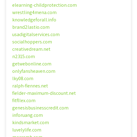
elearning-childprotection.com
wrestling4mena.com
knowledgeforall.info
brand2lastio.com
usadigitalservices.com
socialhoppers.com
creativedream.net
n2315.com
getwebonline.com
onlyfansheaven.com
lky08.com
ralph-fiennes.net
fielder-maximum-discount.net
fitfllex.com
genesisbusinesscredit.com
inforuang.com
kindsmarket.com
luvelylife.com