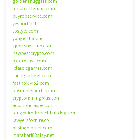
goldensnuggles.com
lookbattlemap.com
buyrdpservice.com
yesport.net
tostylo.com
yougetthat.net
sportsnetclub.com
newbestcrypto.com
oxfordsave.com
iclassicgames.com
saung-artikel.com
fasthokivip2.com
observersports.com
cryptominingplus.com
aquinoticiaspe.com
longhairedfrenchbulldog.com
lawyersforhire.co
businemarket.com
matahari88play.net