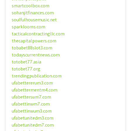
smartcoolbox.com
sohanjitfinances.com
soulfulhousemusic.net
sparklooms.com
tacticalcontractingllc.com
thecapitalpowers.com
tobabet88slot3.com
todayscurrentnews.com
totobet77.asia
totobet77.org
trendingpublication.com
ufabettererum3.com
ufabettermentm4.com
ufabettersum7.com
ufabettinwm7.com
ufabettinwum3.com
ufabetunitedm3.com
ufabetunitedm7.com