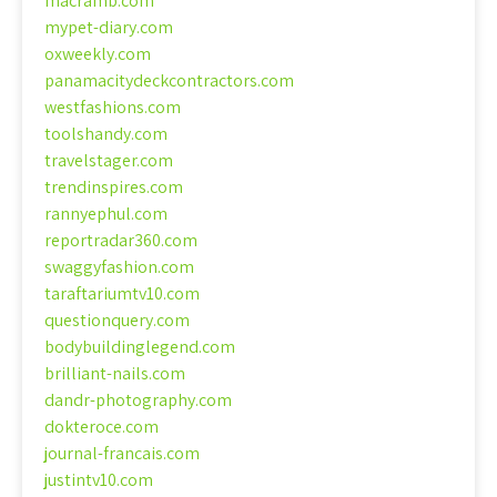
macramb.com
mypet-diary.com
oxweekly.com
panamacitydeckcontractors.com
westfashions.com
toolshandy.com
travelstager.com
trendinspires.com
rannyephul.com
reportradar360.com
swaggyfashion.com
taraftariumtv10.com
questionquery.com
bodybuildinglegend.com
brilliant-nails.com
dandr-photography.com
dokteroce.com
journal-francais.com
justintv10.com