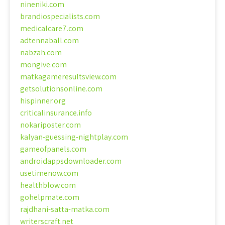
nineniki.com
brandiospecialists.com
medicalcare7.com
adtennaball.com
nabzah.com
mongive.com
matkagameresultsview.com
getsolutionsonline.com
hispinner.org
criticalinsurance.info
nokariposter.com
kalyan-guessing-nightplay.com
gameofpanels.com
androidappsdownloader.com
usetimenow.com
healthblow.com
gohelpmate.com
rajdhani-satta-matka.com
writerscraft.net