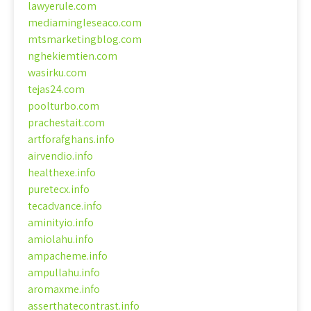
lawyerule.com
mediamingleseaco.com
mtsmarketingblog.com
nghekiemtien.com
wasirku.com
tejas24.com
poolturbo.com
prachestait.com
artforafghans.info
airvendio.info
healthexe.info
puretecx.info
tecadvance.info
aminityio.info
amiolahu.info
ampacheme.info
ampullahu.info
aromaxme.info
asserthatecontrast.info