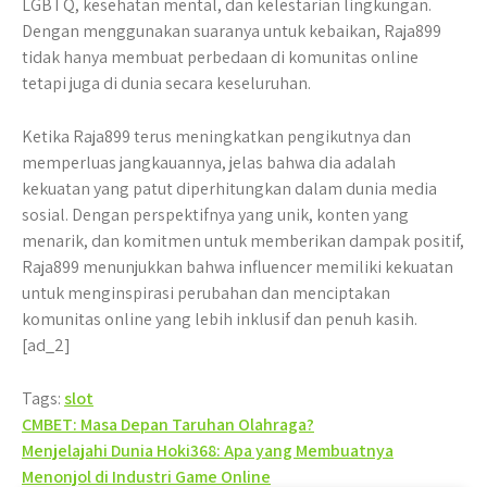
LGBTQ, kesehatan mental, dan kelestarian lingkungan.
Dengan menggunakan suaranya untuk kebaikan, Raja899
tidak hanya membuat perbedaan di komunitas online
tetapi juga di dunia secara keseluruhan.
Ketika Raja899 terus meningkatkan pengikutnya dan
memperluas jangkauannya, jelas bahwa dia adalah
kekuatan yang patut diperhitungkan dalam dunia media
sosial. Dengan perspektifnya yang unik, konten yang
menarik, dan komitmen untuk memberikan dampak positif,
Raja899 menunjukkan bahwa influencer memiliki kekuatan
untuk menginspirasi perubahan dan menciptakan
komunitas online yang lebih inklusif dan penuh kasih.
[ad_2]
Tags:
slot
Post
CMBET: Masa Depan Taruhan Olahraga?
Menjelajahi Dunia Hoki368: Apa yang Membuatnya
navigation
Menonjol di Industri Game Online