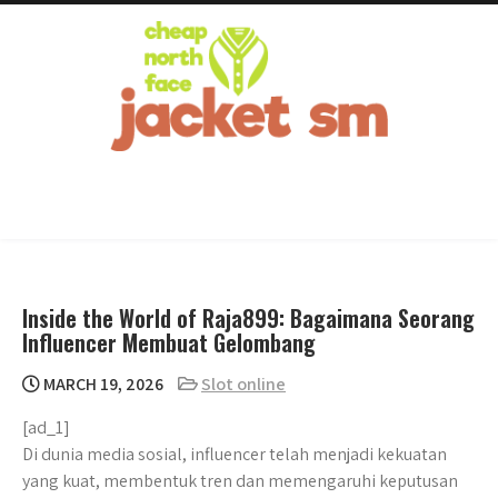
Skip
main
menu
to
content
Slot Pragmatic Play X1000,
Pilih slot X1000 dari Pragmatic Play hari ini dengan RTP
tertinggi. Slot gacor ini menawarkan peluang besar untuk
Slot Gacor Hari Ini dengan RTP
kemenangan besar.
Tertinggi
Inside the World of Raja899: Bagaimana Seorang
Influencer Membuat Gelombang
MARCH 19, 2026
Slot online
[ad_1]
Di dunia media sosial, influencer telah menjadi kekuatan
yang kuat, membentuk tren dan memengaruhi keputusan