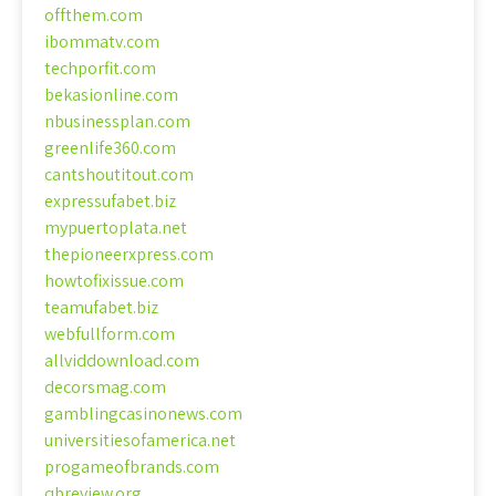
offthem.com
ibommatv.com
techporfit.com
bekasionline.com
nbusinessplan.com
greenlife360.com
cantshoutitout.com
expressufabet.biz
mypuertoplata.net
thepioneerxpress.com
howtofixissue.com
teamufabet.biz
webfullform.com
allviddownload.com
decorsmag.com
gamblingcasinonews.com
universitiesofamerica.net
progameofbrands.com
qbreview.org