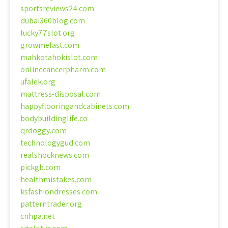
sportsreviews24.com
dubai360blog.com
lucky77slot.org
growmefast.com
mahkotahokislot.com
onlinecancerpharm.com
ufalek.org
mattress-disposal.com
happyflooringandcabinets.com
bodybuildinglife.co
qrdoggy.com
technologygud.com
realshocknews.com
pickgb.com
healthmistakes.com
ksfashiondresses.com
patterntrader.org
cnhpa.net