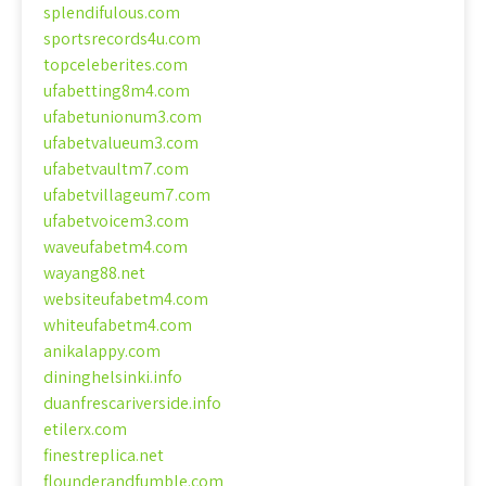
splendifulous.com
sportsrecords4u.com
topceleberites.com
ufabetting8m4.com
ufabetunionum3.com
ufabetvalueum3.com
ufabetvaultm7.com
ufabetvillageum7.com
ufabetvoicem3.com
waveufabetm4.com
wayang88.net
websiteufabetm4.com
whiteufabetm4.com
anikalappy.com
dininghelsinki.info
duanfrescariverside.info
etilerx.com
finestreplica.net
flounderandfumble.com