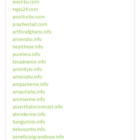
wasirku.com
tejas24.com
poolturbo.com
prachestait.com
artforafghans.info
airvendio.info
healthexe.info
puretecx.info
tecadvance.info
aminityio.info
amiolahu.info
ampacheme.info
ampullahu.info
aromaxme.info
asserthatecontrast.info
atenderme.info
bangumiio.info
bekosunhu.info
beneficialgrandiose.info