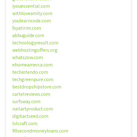
iyouessential.com
withloveamity.com
youlearncode.com
fxyatirim.com
abbuguide.com
technologyresult.com
webhostingoffers.org
whatszow.com
ehomeamerca.com
techintendo.com
techgreenpure.com
bestdropshipstore.com
cartelreviews.com
surfsway.com
nailartproduct.com
digitactseed.com
lvlcraft.com
90secondmoneyloans.com