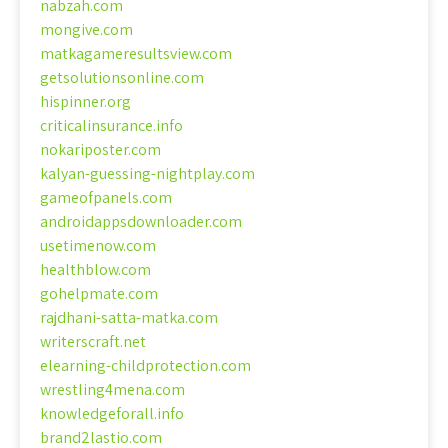
nabzah.com
mongive.com
matkagameresultsview.com
getsolutionsonline.com
hispinner.org
criticalinsurance.info
nokariposter.com
kalyan-guessing-nightplay.com
gameofpanels.com
androidappsdownloader.com
usetimenow.com
healthblow.com
gohelpmate.com
rajdhani-satta-matka.com
writerscraft.net
elearning-childprotection.com
wrestling4mena.com
knowledgeforall.info
brand2lastio.com