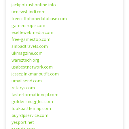
jackpotrushonline.info
ucnewshindi.com
freecellphonedatabase.com
gamersrope.com
exellewebmedia.com
free-gamestop.com
sinbadtravels.com
ukmagzine.com
wareztech.org
usabestnetwork.com
jessepinkmanoutfit.com
umailsend.com
retarys.com
fasterformationcpf.com
goldensnuggles.com
lookbattlemap.com
buyrdpservice.com
yesport.net