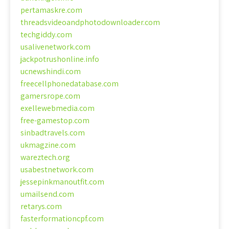
pertamaskre.com
threadsvideoandphotodownloader.com
techgiddy.com
usalivenetwork.com
jackpotrushonline.info
ucnewshindi.com
freecellphonedatabase.com
gamersrope.com
exellewebmedia.com
free-gamestop.com
sinbadtravels.com
ukmagzine.com
wareztech.org
usabestnetwork.com
jessepinkmanoutfit.com
umailsend.com
retarys.com
fasterformationcpf.com