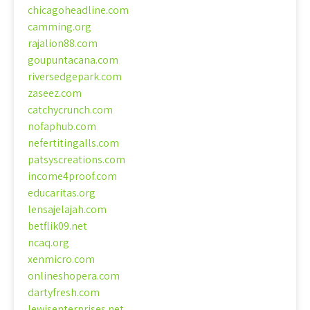
chicagoheadline.com
camming.org
rajalion88.com
goupuntacana.com
riversedgepark.com
zaseez.com
catchycrunch.com
nofaphub.com
nefertitingalls.com
patsyscreations.com
income4proof.com
educaritas.org
lensajelajah.com
betflik09.net
ncaq.org
xenmicro.com
onlineshopera.com
dartyfresh.com
lewisenterprises.net