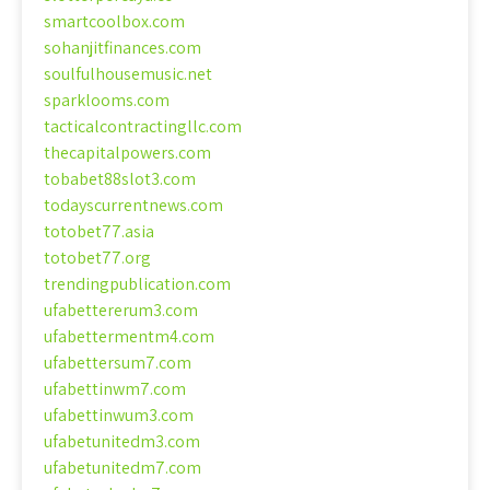
smartcoolbox.com
sohanjitfinances.com
soulfulhousemusic.net
sparklooms.com
tacticalcontractingllc.com
thecapitalpowers.com
tobabet88slot3.com
todayscurrentnews.com
totobet77.asia
totobet77.org
trendingpublication.com
ufabettererum3.com
ufabettermentm4.com
ufabettersum7.com
ufabettinwm7.com
ufabettinwum3.com
ufabetunitedm3.com
ufabetunitedm7.com