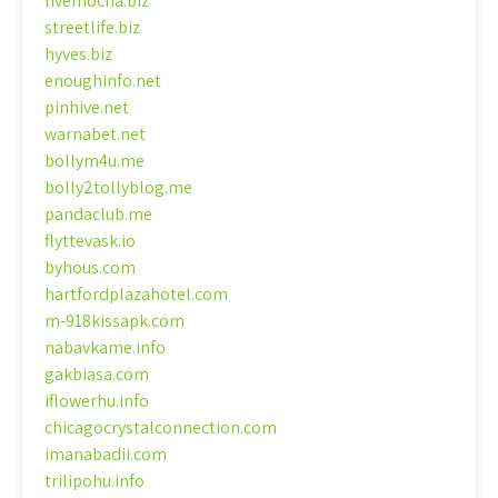
livemocha.biz
streetlife.biz
hyves.biz
enoughinfo.net
pinhive.net
warnabet.net
bollym4u.me
bolly2tollyblog.me
pandaclub.me
flyttevask.io
byhous.com
hartfordplazahotel.com
m-918kissapk.com
nabavkame.info
gakbiasa.com
iflowerhu.info
chicagocrystalconnection.com
imanabadii.com
trilipohu.info