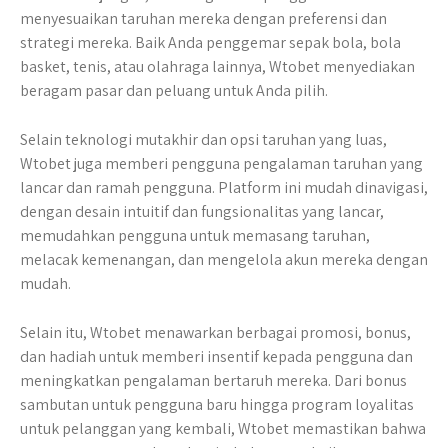
menyesuaikan taruhan mereka dengan preferensi dan
strategi mereka. Baik Anda penggemar sepak bola, bola
basket, tenis, atau olahraga lainnya, Wtobet menyediakan
beragam pasar dan peluang untuk Anda pilih.
Selain teknologi mutakhir dan opsi taruhan yang luas,
Wtobet juga memberi pengguna pengalaman taruhan yang
lancar dan ramah pengguna. Platform ini mudah dinavigasi,
dengan desain intuitif dan fungsionalitas yang lancar,
memudahkan pengguna untuk memasang taruhan,
melacak kemenangan, dan mengelola akun mereka dengan
mudah.
Selain itu, Wtobet menawarkan berbagai promosi, bonus,
dan hadiah untuk memberi insentif kepada pengguna dan
meningkatkan pengalaman bertaruh mereka. Dari bonus
sambutan untuk pengguna baru hingga program loyalitas
untuk pelanggan yang kembali, Wtobet memastikan bahwa