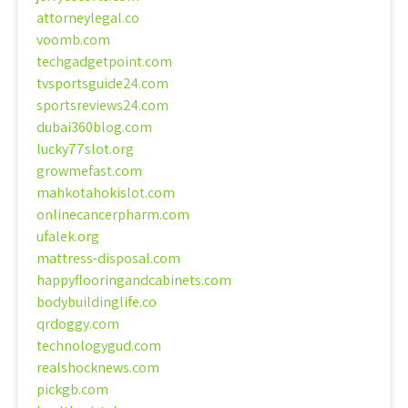
attorneylegal.co
voomb.com
techgadgetpoint.com
tvsportsguide24.com
sportsreviews24.com
dubai360blog.com
lucky77slot.org
growmefast.com
mahkotahokislot.com
onlinecancerpharm.com
ufalek.org
mattress-disposal.com
happyflooringandcabinets.com
bodybuildinglife.co
qrdoggy.com
technologygud.com
realshocknews.com
pickgb.com