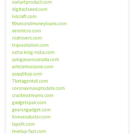
nailartproduct.com
digitactseed.com
lvlcraft.com
90secondmoneyloans.com
xenmicro.com
rodrovers.com
tripssolution.com
satta-king-india.com
yukigassencanada.com
articlehorizone.com
yuqqbbzp.com
7betagents6.com
coronavirusuptodate.com
crackinstreams.com
gadgetspak.com
gearsngadget.com
hireseodoctor.com
lapsfit.com
levelup-fast.com