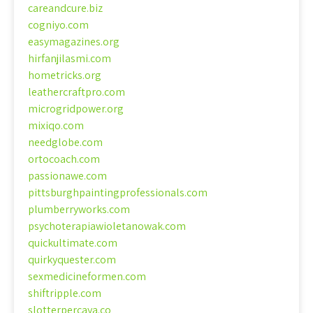
careandcure.biz
cogniyo.com
easymagazines.org
hirfanjilasmi.com
hometricks.org
leathercraftpro.com
microgridpower.org
mixiqo.com
needglobe.com
ortocoach.com
passionawe.com
pittsburghpaintingprofessionals.com
plumberryworks.com
psychoterapiawioletanowak.com
quickultimate.com
quirkyquester.com
sexmedicineformen.com
shiftripple.com
slotterpercaya.co