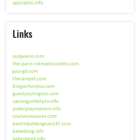
appruptio.info
Links
punjwanis.com
the-parcs-clematiscondos.com
jusu-gb.com
thecarepet.com
blogwriterplus.com
guestpostingseo.com
casinogambitpro.info
pokerplaymasters.info
courseoncourse.com
bantinbatdongsan247.com
bahednog.info
bahenxgek.info