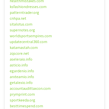
healthmistakes.com
ksfashiondresses.com
patterntrader.org
cnhpa.net
sitalotus.com
supernotes.org
worldsportsempires.com
updatecentral360.com
katamastah.com
zqscore.net
aseleraio.info
asticio.info
egardenio.info
arxteamio.info
getalexio.info
accountaudittaxcon.com
prymprint.com
sportkeeda.org
besttimespend.com