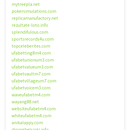
mytreepla.net
pokersimulations.com
replicamanufactory.net
rezultate-loto.info
splendifulous.com
sportsrecords4u.com
topceleberites.com
ufabetting8m4.com
ufabetunionum3.com
ufabetvalueum3.com
ufabetvaultm7.com
ufabetvillageum7.com
ufabetvoicem3.com
waveufabetm4.com
wayang88.net
websiteufabetm4.com
whiteufabetm4.com
anikalappy.com
dininghelsinki.info