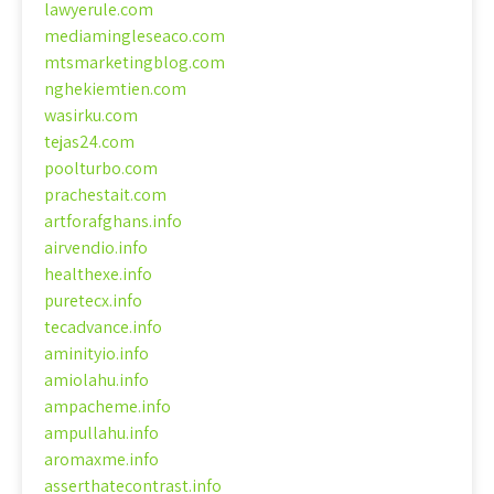
lawyerule.com
mediamingleseaco.com
mtsmarketingblog.com
nghekiemtien.com
wasirku.com
tejas24.com
poolturbo.com
prachestait.com
artforafghans.info
airvendio.info
healthexe.info
puretecx.info
tecadvance.info
aminityio.info
amiolahu.info
ampacheme.info
ampullahu.info
aromaxme.info
asserthatecontrast.info