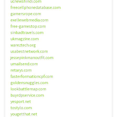
ucnewshindi.com
freecellphonedatabase.com
gamersrope.com
exellewebmedia.com
free-gamestop.com
sinbadtravels.com
ukmagzine.com
wareztech.org
usabestnetwork.com
jessepinkmanoutfit.com
umailsend.com
retarys.com
fasterformationcpf.com
goldensnuggles.com
lookbattlemap.com
buyrdpservice.com
yesport.net
tostylo.com
yougetthat.net