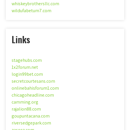
whiskeybrothersllc.com
wildufabetum7.com
Links
stagehubs.com
1x2forum.net
login99bet.com
secretcourtesans.com
onlinebahisforum1.com
chicagoheadline.com
camming.org
rajalion88.com
goupuntacana.com
riversedgepark.com
zaseez.com