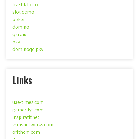
live hk lotto
slot demo
poker
domino
qiu qiu
pkv
dominoqq pkv
Links
uae-times.com
gamerifys.com
inspiratif.net
vsmsnetworks.com
offthem.com