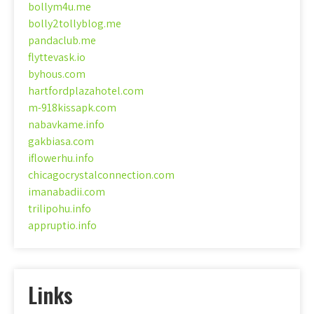
bollym4u.me
bolly2tollyblog.me
pandaclub.me
flyttevask.io
byhous.com
hartfordplazahotel.com
m-918kissapk.com
nabavkame.info
gakbiasa.com
iflowerhu.info
chicagocrystalconnection.com
imanabadii.com
trilipohu.info
appruptio.info
Links