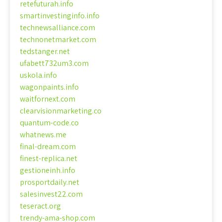
retefuturah.info
smartinvestinginfo.info
technewsalliance.com
technonetmarket.com
tedstanger.net
ufabett732um3.com
uskola.info
wagonpaints.info
waitfornext.com
clearvisionmarketing.co
quantum-code.co
whatnews.me
final-dream.com
finest-replica.net
gestioneinh.info
prosportdaily.net
salesinvest22.com
teseract.org
trendy-ama-shop.com