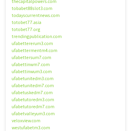
thecapitalpowers.com
tobabet88slot3.com
todayscurrentnews.com
totobet77.asia
totobet77.org
trendingpublication.com
ufabettererum3.com
ufabettermentm4.com
ufabettersum7.com
ufabettinwm7.com
ufabettinwum3.com
ufabetunitedm3.com
ufabetunitedm7.com
ufabetuskedm7.com
ufabetutoredm3.com
ufabetutoredm7.com
ufabetvalleyum3.com
veloxview.com
westufabetm3.com