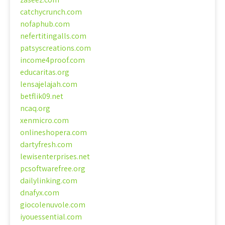
catchycrunch.com
nofaphub.com
nefertitingalls.com
patsyscreations.com
income4proof.com
educaritas.org
lensajelajah.com
betflik09.net
ncaq.org
xenmicro.com
onlineshopera.com
dartyfresh.com
lewisenterprises.net
pcsoftwarefree.org
dailylinking.com
dnafyx.com
giocolenuvole.com
iyouessential.com