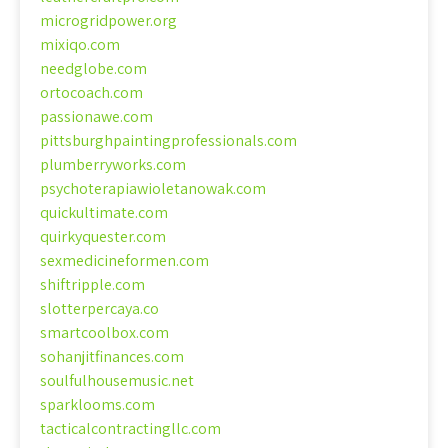
microgridpower.org
mixiqo.com
needglobe.com
ortocoach.com
passionawe.com
pittsburghpaintingprofessionals.com
plumberryworks.com
psychoterapiawioletanowak.com
quickultimate.com
quirkyquester.com
sexmedicineformen.com
shiftripple.com
slotterpercaya.co
smartcoolbox.com
sohanjitfinances.com
soulfulhousemusic.net
sparklooms.com
tacticalcontractingllc.com