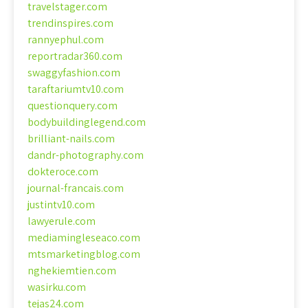
travelstager.com
trendinspires.com
rannyephul.com
reportradar360.com
swaggyfashion.com
taraftariumtv10.com
questionquery.com
bodybuildinglegend.com
brilliant-nails.com
dandr-photography.com
dokteroce.com
journal-francais.com
justintv10.com
lawyerule.com
mediamingleseaco.com
mtsmarketingblog.com
nghekiemtien.com
wasirku.com
tejas24.com