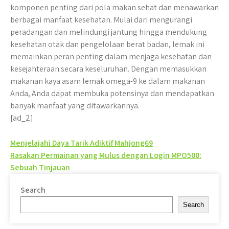
komponen penting dari pola makan sehat dan menawarkan
berbagai manfaat kesehatan. Mulai dari mengurangi
peradangan dan melindungi jantung hingga mendukung
kesehatan otak dan pengelolaan berat badan, lemak ini
memainkan peran penting dalam menjaga kesehatan dan
kesejahteraan secara keseluruhan. Dengan memasukkan
makanan kaya asam lemak omega-9 ke dalam makanan
Anda, Anda dapat membuka potensinya dan mendapatkan
banyak manfaat yang ditawarkannya.
[ad_2]
Post
Menjelajahi Daya Tarik Adiktif Mahjong69
Rasakan Permainan yang Mulus dengan Login MPO500:
navigation
Sebuah Tinjauan
Search
Search