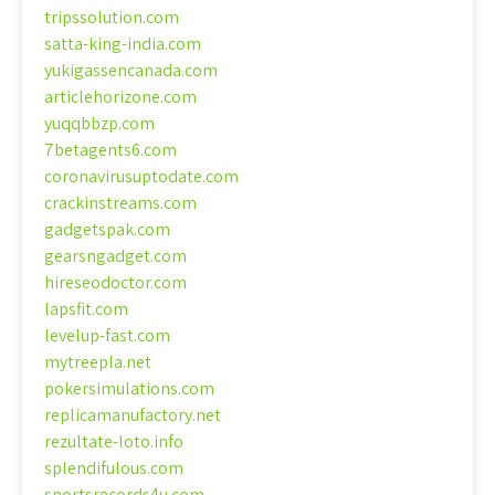
tripssolution.com
satta-king-india.com
yukigassencanada.com
articlehorizone.com
yuqqbbzp.com
7betagents6.com
coronavirusuptodate.com
crackinstreams.com
gadgetspak.com
gearsngadget.com
hireseodoctor.com
lapsfit.com
levelup-fast.com
mytreepla.net
pokersimulations.com
replicamanufactory.net
rezultate-loto.info
splendifulous.com
sportsrecords4u.com