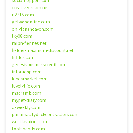
socialhoppers.com
creativedream.net
n2315.com
getwebonline.com
onlyfansheaven.com
lky08.com
ralph-fiennes.net
fielder-maximum-discount.net
fitfllex.com
genesisbusinesscredit.com
inforuang.com
kindsmarket.com
luvelylife.com
macramb.com
mypet-diary.com
oxweekly.com
panamacitydeckcontractors.com
westfashions.com
toolshandy.com