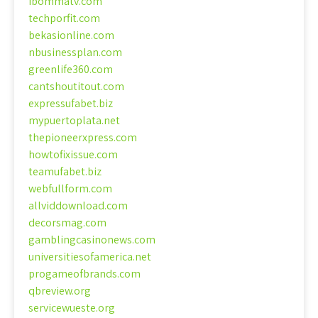
ibommatv.com
techporfit.com
bekasionline.com
nbusinessplan.com
greenlife360.com
cantshoutitout.com
expressufabet.biz
mypuertoplata.net
thepioneerxpress.com
howtofixissue.com
teamufabet.biz
webfullform.com
allviddownload.com
decorsmag.com
gamblingcasinonews.com
universitiesofamerica.net
progameofbrands.com
qbreview.org
servicewueste.org