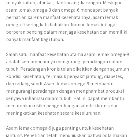
minyak zaitun, alpukat, dan kacang-kacangan. Meskipun
asam lemak omega-3 dan omega-6 mendapat banyak
perhatian karena manfaat kesehatannya, asam lemak
omega-9 sering kali diabaikan. Namun lemak ini juga
berperan penting dalam menjaga kesehatan dan memiliki
banyak manfaat bagi tubuh.
Salah satu manfaat kesehatan utama asam lemak omega-9
adalah kemampuannya mengurangi peradangan dalam
tubuh. Peradangan kronis telah dikaitkan dengan sejumlah
kondisi kesehatan, termasuk penyakit jantung, diabetes,
dan radang sendi. Asam lemak omega-9 membantu
mengurangi peradangan dengan menghambat produksi
senyawa inflamasi dalam tubuh. Hal ini dapat membantu
menurunkan risiko pengembangan kondisi kronis dan
meningkatkan kesehatan secara keseluruhan.
Asam lemak omega-9 juga penting untuk kesehatan
jantung. Penelitian telah menunjukkan bahwa pola makan