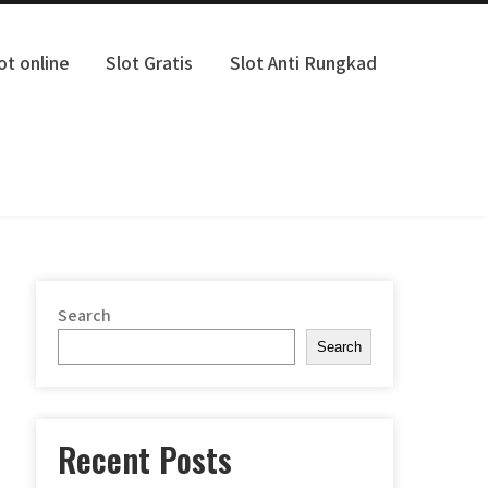
ot online
Slot Gratis
Slot Anti Rungkad
inggi
menangan besar.
Search
Search
Recent Posts