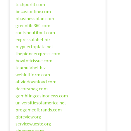
techporfit.com
bekasionline.com
nbusinessplan.com
greenlife360.com
cantshoutitout.com
expressufabet.biz
mypuertoplata.net
thepioneerxpress.com
howtofixissue.com
teamufabet.biz
webfullform.com
allviddownload.com
decorsmag.com
gamblingcasinonews.com
universitiesofamerica.net
progameofbrands.com
qbreview.org
servicewueste.org
zippyrevs.com