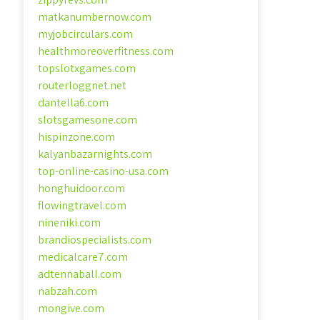
matkanumbernow.com
myjobcirculars.com
healthmoreoverfitness.com
topslotxgames.com
routerloggnet.net
dantella6.com
slotsgamesone.com
hispinzone.com
kalyanbazarnights.com
top-online-casino-usa.com
honghuidoor.com
flowingtravel.com
nineniki.com
brandiospecialists.com
medicalcare7.com
adtennaball.com
nabzah.com
mongive.com