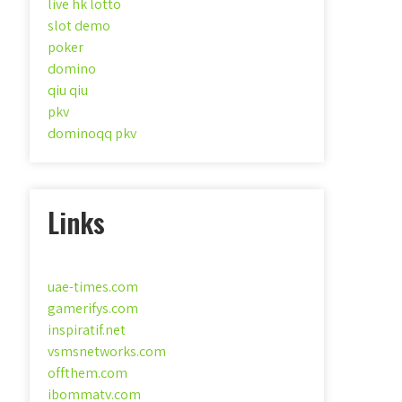
live hk lotto
slot demo
poker
domino
qiu qiu
pkv
dominoqq pkv
Links
uae-times.com
gamerifys.com
inspiratif.net
vsmsnetworks.com
offthem.com
ibommatv.com