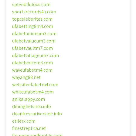
splendifulous.com
sportsrecords4u.com
topceleberites.com
ufabetting8m4.com
ufabetunionum3.com
ufabetvalueum3.com
ufabetvaultm7.com
ufabetvillageum7.com
ufabetvoicem3.com
waveufabetm4.com
wayang88.net
websiteufabetm4.com
whiteufabetm4.com
anikalappy.com
dininghelsinki.info
duanfrescariverside.info
etilerx.com
finestreplica.net
flounderandfumble.com