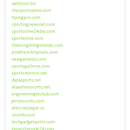
webtoon.biz
thesportswires.com
hyungpro.com
sportingnewsnet.com
sportstime24day.com
sporteslive.com
theblingblingshields.com
pinkfrenchtipnails.com
newgamestv.com
sportsgallerys.com
sportsmirrors.net
datasports.net
atasehirescortu.net
engineeringtechub.com
jerryescorts.com
attorneylegal.co
voomb.com
techgadgetpoint.com
tvsportsguide24.com