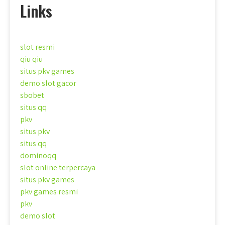
Links
slot resmi
qiu qiu
situs pkv games
demo slot gacor
sbobet
situs qq
pkv
situs pkv
situs qq
dominoqq
slot online terpercaya
situs pkv games
pkv games resmi
pkv
demo slot