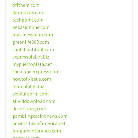
offthem.com
ibommatv.com
techporfit.com
bekasionline.com
nbusinessplan.com
greenlife360.com
cantshoutitout.com
expressufabet.biz
mypuertoplata.net
thepioneerxpress.com
howtofixissue.com
teamufabet.biz
webfullform.com
allviddownload.com
decorsmag.com
gamblingcasinonews.com
universitiesofamerica.net
progameofbrands.com