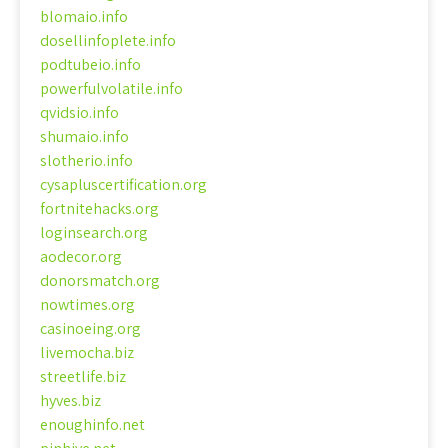
blomaio.info
dosellinfoplete.info
podtubeio.info
powerfulvolatile.info
qvidsio.info
shumaio.info
slotherio.info
cysapluscertification.org
fortnitehacks.org
loginsearch.org
aodecor.org
donorsmatch.org
nowtimes.org
casinoeing.org
livemocha.biz
streetlife.biz
hyves.biz
enoughinfo.net