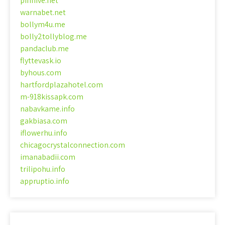
pinhive.net
warnabet.net
bollym4u.me
bolly2tollyblog.me
pandaclub.me
flyttevask.io
byhous.com
hartfordplazahotel.com
m-918kissapk.com
nabavkame.info
gakbiasa.com
iflowerhu.info
chicagocrystalconnection.com
imanabadii.com
trilipohu.info
appruptio.info