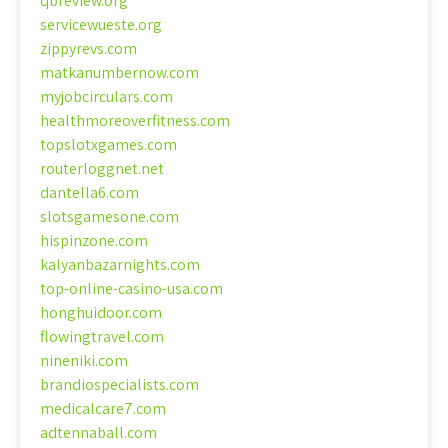
qbreview.org
servicewueste.org
zippyrevs.com
matkanumbernow.com
myjobcirculars.com
healthmoreoverfitness.com
topslotxgames.com
routerloggnet.net
dantella6.com
slotsgamesone.com
hispinzone.com
kalyanbazarnights.com
top-online-casino-usa.com
honghuidoor.com
flowingtravel.com
nineniki.com
brandiospecialists.com
medicalcare7.com
adtennaball.com