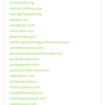
hometricks.org
leathercraftpro.com
microgridpower.org
mixiqo.com
needglobe.com
ortocoach.com
passionawe.com
pittsburghpaintingprofessionals.com
plumberryworks.com
psychoterapiawioletanowak.com
quickultimate.com
quirkyquester.com
sexmedicineformen.com
shiftripple.com
slotterpercaya.co
smartcoolbox.com
sohanjitfinances.com
soulfulhousemusic.net
sparklooms.com