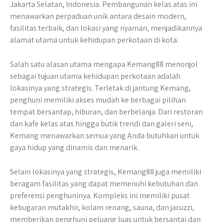
Jakarta Selatan, Indonesia. Pembangunan kelas atas ini
menawarkan perpaduan unik antara desain modern,
fasilitas terbaik, dan lokasi yang nyaman, menjadikannya
alamat utama untuk kehidupan perkotaan di kota.
Salah satu alasan utama mengapa Kemang88 menonjol
sebagai tujuan utama kehidupan perkotaan adalah
lokasinya yang strategis. Terletak di jantung Kemang,
penghuni memiliki akses mudah ke berbagai pilihan
tempat bersantap, hiburan, dan berbelanja. Dari restoran
dan kafe kelas atas hingga butik trendi dan galeri seni,
Kemang menawarkan semua yang Anda butuhkan untuk
gaya hidup yang dinamis dan menarik.
Selain lokasinya yang strategis, Kemang88 juga memiliki
beragam fasilitas yang dapat memenuhi kebutuhan dan
preferensi penghuninya. Kompleks ini memiliki pusat
kebugaran mutakhir, kolam renang, sauna, dan jacuzzi,
memberikan penghuni peluang luas untuk bersantai dan