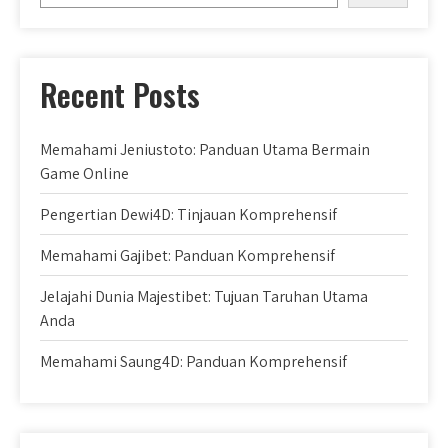
Recent Posts
Memahami Jeniustoto: Panduan Utama Bermain
Game Online
Pengertian Dewi4D: Tinjauan Komprehensif
Memahami Gajibet: Panduan Komprehensif
Jelajahi Dunia Majestibet: Tujuan Taruhan Utama
Anda
Memahami Saung4D: Panduan Komprehensif