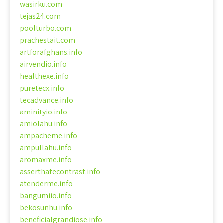
wasirku.com
tejas24.com
poolturbo.com
prachestait.com
artforafghans.info
airvendio.info
healthexe.info
puretecx.info
tecadvance.info
aminityio.info
amiolahu.info
ampacheme.info
ampullahu.info
aromaxme.info
asserthatecontrast.info
atenderme.info
bangumiio.info
bekosunhu.info
beneficialgrandiose.info