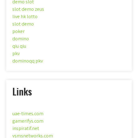
demo slot
slot demo zeus
live hk lotto
slot demo
poker
domino
qiu qiu
pkv
dominoqq pkv
Links
uae-times.com
gamerifys.com
inspiratif.net
vsmsnetworks.com