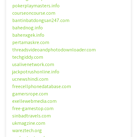
pokerplaymasters.info
courseoncourse.com
bantinbatdongsan247.com
bahednog.info
bahenxgek.info
pertamaskre.com
threadsvideoandphotodownloader.com
techgiddy.com
usalivenetwork.com
jackpotrushonline.info
ucnewshindi.com
freecellphonedatabase.com
gamersrope.com
exellewebmedia.com
free-gamestop.com
sinbadtravels.com
ukmagzine.com
wareztech.org