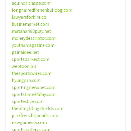
aquinoticiaspe.com
longhairedfrenchbulldog.com
lawyersforhire.co
businemarket.com
matahari88play.net
moneydescriptor.com
youthsmagazine.com
painaidee.net
sportsdarkest.com
webtoon.biz
thesportswires.com
hyungpro.com
sportingnewsnet.com
sportstime24day.com
sporteslive.com
theblingblingshields.com
pinkfrenchtipnails.com
newgamestv.com
sportsgallerys.com