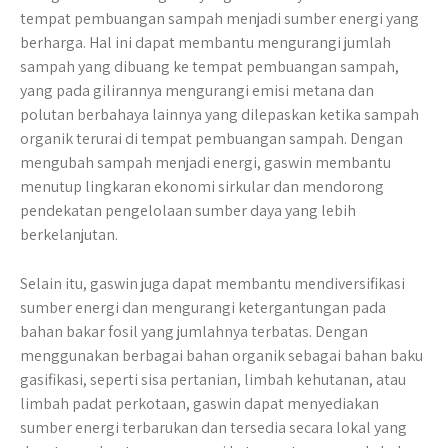
tempat pembuangan sampah menjadi sumber energi yang
berharga. Hal ini dapat membantu mengurangi jumlah
sampah yang dibuang ke tempat pembuangan sampah,
yang pada gilirannya mengurangi emisi metana dan
polutan berbahaya lainnya yang dilepaskan ketika sampah
organik terurai di tempat pembuangan sampah. Dengan
mengubah sampah menjadi energi, gaswin membantu
menutup lingkaran ekonomi sirkular dan mendorong
pendekatan pengelolaan sumber daya yang lebih
berkelanjutan.
Selain itu, gaswin juga dapat membantu mendiversifikasi
sumber energi dan mengurangi ketergantungan pada
bahan bakar fosil yang jumlahnya terbatas. Dengan
menggunakan berbagai bahan organik sebagai bahan baku
gasifikasi, seperti sisa pertanian, limbah kehutanan, atau
limbah padat perkotaan, gaswin dapat menyediakan
sumber energi terbarukan dan tersedia secara lokal yang