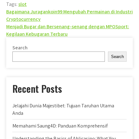
Tags:
slot
Post
Bagaimana Juragankoin99 Mengubah Permainan di Industri
Cryptocurrency
navigation
Menjadi Bugar dan Bersenang-senang dengan MPOSport:
Kegilaan Kebugaran Terbaru
Search
Search
Recent Posts
Jelajahi Dunia Majestibet: Tujuan Taruhan Utama
Anda
Memahami Saung4D: Panduan Komprehensif
Understanding the Basics of Ahlicasino: What You