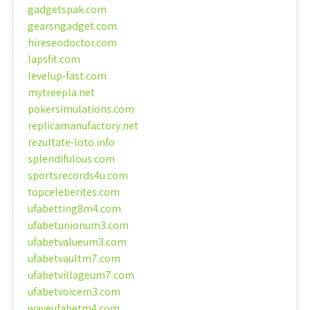
gadgetspak.com
gearsngadget.com
hireseodoctor.com
lapsfit.com
levelup-fast.com
mytreepla.net
pokersimulations.com
replicamanufactory.net
rezultate-loto.info
splendifulous.com
sportsrecords4u.com
topceleberites.com
ufabetting8m4.com
ufabetunionum3.com
ufabetvalueum3.com
ufabetvaultm7.com
ufabetvillageum7.com
ufabetvoicem3.com
waveufabetm4.com