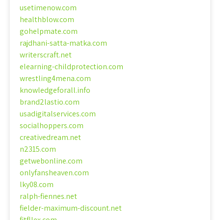
usetimenow.com
healthblow.com
gohelpmate.com
rajdhani-satta-matka.com
writerscraft.net
elearning-childprotection.com
wrestling4mena.com
knowledgeforall.info
brand2lastio.com
usadigitalservices.com
socialhoppers.com
creativedream.net
n2315.com
getwebonline.com
onlyfansheaven.com
lky08.com
ralph-fiennes.net
fielder-maximum-discount.net
fitfllex.com