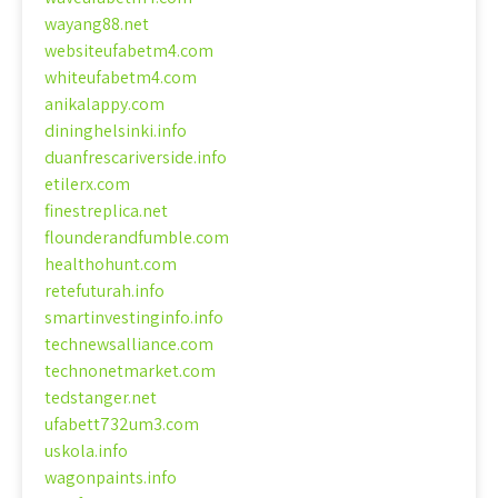
wayang88.net
websiteufabetm4.com
whiteufabetm4.com
anikalappy.com
dininghelsinki.info
duanfrescariverside.info
etilerx.com
finestreplica.net
flounderandfumble.com
healthohunt.com
retefuturah.info
smartinvestinginfo.info
technewsalliance.com
technonetmarket.com
tedstanger.net
ufabett732um3.com
uskola.info
wagonpaints.info