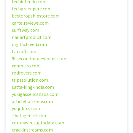
techintendo.com
techgreenpure.com
bestdropshipstore.com
cartelreviews.com
surfsway.com
nailartproduct.com
digitactseed.com
lvlcraft.com
90secondmoneyloans.com
xenmicro.com
rodrovers.com
tripssolution.com
satta-king-india.com
yukigassencanada.com
articlehorizone.com
yuqqbbzp.com
7betagents6.com
coronavirusuptodate.com
crackinstreams.com