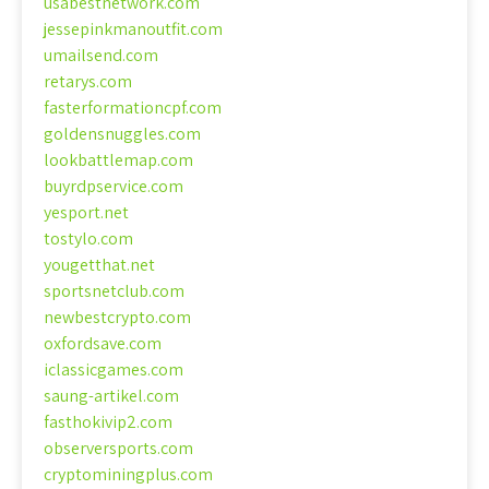
usabestnetwork.com
jessepinkmanoutfit.com
umailsend.com
retarys.com
fasterformationcpf.com
goldensnuggles.com
lookbattlemap.com
buyrdpservice.com
yesport.net
tostylo.com
yougetthat.net
sportsnetclub.com
newbestcrypto.com
oxfordsave.com
iclassicgames.com
saung-artikel.com
fasthokivip2.com
observersports.com
cryptominingplus.com