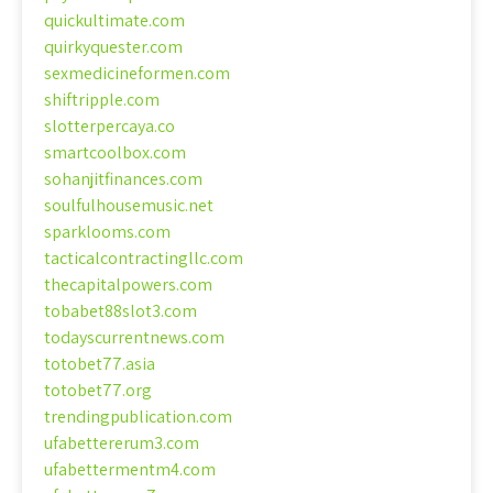
quickultimate.com
quirkyquester.com
sexmedicineformen.com
shiftripple.com
slotterpercaya.co
smartcoolbox.com
sohanjitfinances.com
soulfulhousemusic.net
sparklooms.com
tacticalcontractingllc.com
thecapitalpowers.com
tobabet88slot3.com
todayscurrentnews.com
totobet77.asia
totobet77.org
trendingpublication.com
ufabettererum3.com
ufabettermentm4.com