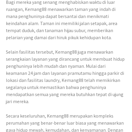
Bagi mereka yang senang menghabiskan waktu di luar
ruangan, Kemang88 menawarkan taman yang indah di
mana penghuninya dapat bersantai dan menikmati
keindahan alam. Taman ini memiliki jalan setapak, area
tempat duduk, dan tanaman hijau subur, memberikan
pelarian yang damai dari hiruk pikuk kehidupan kota.
Selain fasilitas tersebut, Kemang88 juga menawarkan
serangkaian layanan yang dirancang untuk membuat hidup
penghuninya lebih mudah dan nyaman. Mulai dari
keamanan 24 jam dan layanan pramutamu hingga parkir di
lokasi dan fasilitas laundry, Kemang88 telah memikirkan
segalanya untuk memastikan bahwa penghuninya
mendapatkan semua yang mereka butuhkan tepat di ujung
jari mereka.
Secara keseluruhan, Kemang88 merupakan kompleks
perumahan yang benar-benar luar biasa yang menawarkan
gaya hidup mewah, kemudahan, dan kenyamanan. Dengan