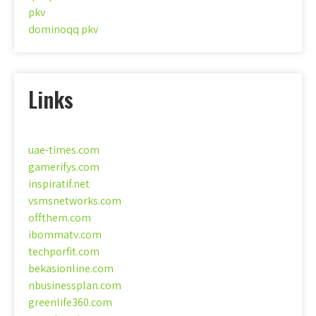
pkv
dominoqq pkv
Links
uae-times.com
gamerifys.com
inspiratif.net
vsmsnetworks.com
offthem.com
ibommatv.com
techporfit.com
bekasionline.com
nbusinessplan.com
greenlife360.com