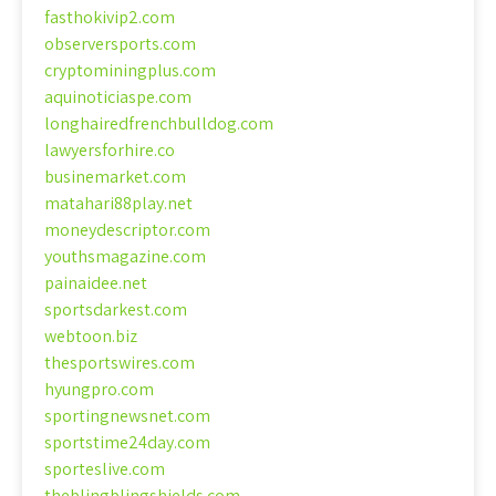
fasthokivip2.com
observersports.com
cryptominingplus.com
aquinoticiaspe.com
longhairedfrenchbulldog.com
lawyersforhire.co
businemarket.com
matahari88play.net
moneydescriptor.com
youthsmagazine.com
painaidee.net
sportsdarkest.com
webtoon.biz
thesportswires.com
hyungpro.com
sportingnewsnet.com
sportstime24day.com
sporteslive.com
theblingblingshields.com