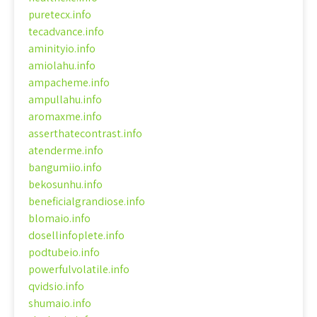
puretecx.info
tecadvance.info
aminityio.info
amiolahu.info
ampacheme.info
ampullahu.info
aromaxme.info
asserthatecontrast.info
atenderme.info
bangumiio.info
bekosunhu.info
beneficialgrandiose.info
blomaio.info
dosellinfoplete.info
podtubeio.info
powerfulvolatile.info
qvidsio.info
shumaio.info