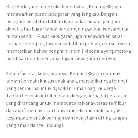
Bagi Anda yang lebih suka beraktivitas, Kemang88 juga
menawarkan pusat kebugaran yang lengkap. Dengan
beragam peralatan latihan kardio dan beban, penghuni
dapat tetap bugar tanpa harus meninggalkan kenyamanan
rumah sendiri. Pusat kebugaran juga menawarkan kelas
latihan kelompok, layanan pelatihan pribadi, dan sesi yoga,
memastikan bahwa penghuni memiliki semua yang mereka
butuhkan untuk mencapai tujuan kebugaran mereka.
Selain fasilitas kebugarannya, Kemang88 juga memiliki
taman bermain khusus anak-anak, menjadikannya tempat
yang sempurna untuk dijadikan rumah bagi keluarga.
Taman bermain ini dilengkapi dengan berbagai peralatan
yang dirancang untuk membuat anak-anak tetap terhibur
dan aktif, memastikan bahwa mereka memiliki banyak
kesempatan untuk bermain dan menjelajah di lingkungan
yang aman dan terlindungi.