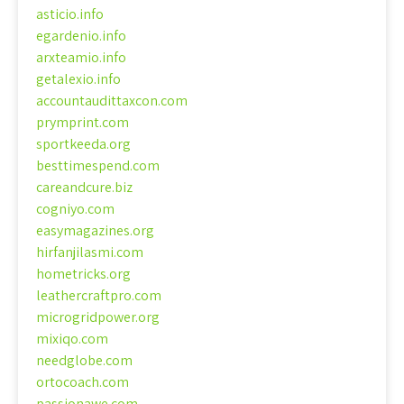
asticio.info
egardenio.info
arxteamio.info
getalexio.info
accountaudittaxcon.com
prymprint.com
sportkeeda.org
besttimespend.com
careandcure.biz
cogniyo.com
easymagazines.org
hirfanjilasmi.com
hometricks.org
leathercraftpro.com
microgridpower.org
mixiqo.com
needglobe.com
ortocoach.com
passionawe.com