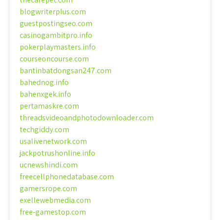
blogwriterplus.com
guestpostingseo.com
casinogambitpro.info
pokerplaymasters.info
courseoncourse.com
bantinbatdongsan247.com
bahednog.info
bahenxgek.info
pertamaskre.com
threadsvideoandphotodownloader.com
techgiddy.com
usalivenetwork.com
jackpotrushonline.info
ucnewshindi.com
freecellphonedatabase.com
gamersrope.com
exellewebmedia.com
free-gamestop.com