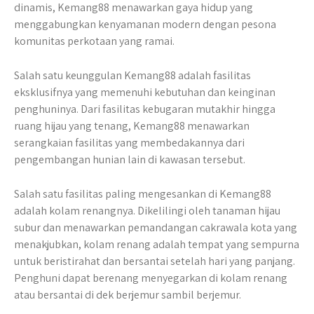
dinamis, Kemang88 menawarkan gaya hidup yang
menggabungkan kenyamanan modern dengan pesona
komunitas perkotaan yang ramai.
Salah satu keunggulan Kemang88 adalah fasilitas
eksklusifnya yang memenuhi kebutuhan dan keinginan
penghuninya. Dari fasilitas kebugaran mutakhir hingga
ruang hijau yang tenang, Kemang88 menawarkan
serangkaian fasilitas yang membedakannya dari
pengembangan hunian lain di kawasan tersebut.
Salah satu fasilitas paling mengesankan di Kemang88
adalah kolam renangnya. Dikelilingi oleh tanaman hijau
subur dan menawarkan pemandangan cakrawala kota yang
menakjubkan, kolam renang adalah tempat yang sempurna
untuk beristirahat dan bersantai setelah hari yang panjang.
Penghuni dapat berenang menyegarkan di kolam renang
atau bersantai di dek berjemur sambil berjemur.