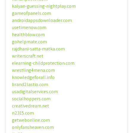
kalyan-guessing-nightplay.com
gameofpanels.com
androidappsdownloader.com
usetimenow.com
healthblow.com
gohelpmate.com
rajdhani-satta-matka.com
writerscraft.net
elearning-childprotection.com
wrestling4mena.com
knowledgeforall.info
brand2lastio.com
usadigitalservices.com
socialhoppers.com
creativedream.net
n2315.com
getwebonline.com
onlyfansheaven.com