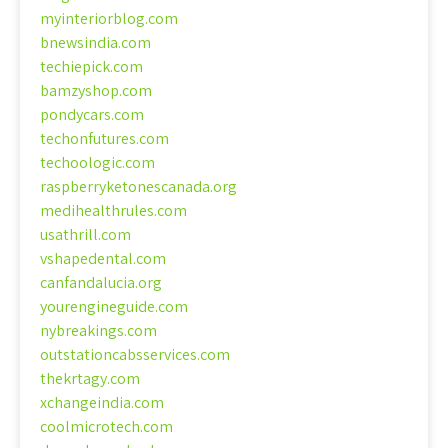
myinteriorblog.com
bnewsindia.com
techiepick.com
bamzyshop.com
pondycars.com
techonfutures.com
techoologic.com
raspberryketonescanada.org
medihealthrules.com
usathrill.com
vshapedental.com
canfandalucia.org
yourengineguide.com
nybreakings.com
outstationcabsservices.com
thekrtagy.com
xchangeindia.com
coolmicrotech.com