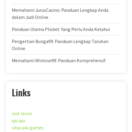
Memahami JurusCasino: Panduan Lengkap Anda
dalam Judi Online
Panduan Utama Plisbet: Yang Perlu Anda Ketahui
Pengertian Bunga99: Panduan Lengkap Taruhan
Online
Memahami Winlose99: Panduan Komprehensif
Links
slot resmi
qiu qiu
situs pkv games