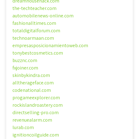
dreamhousehack.com
the-techteacher.com
automobilenews-online.com
fashionalltimes.com
totaldigitalforum.com
technoarmaan.com
empresasposicionamientoweb.com
tonybestcosmetics.com
buzznc.com
fxjoiner.com
skinbykindra.com
alltherageface.com
codenational.com
progameexplorer.com
rockislandroastery.com
directselling-pro.com
revenuealarm.com
lurab.com
ignitioncoilguide.com