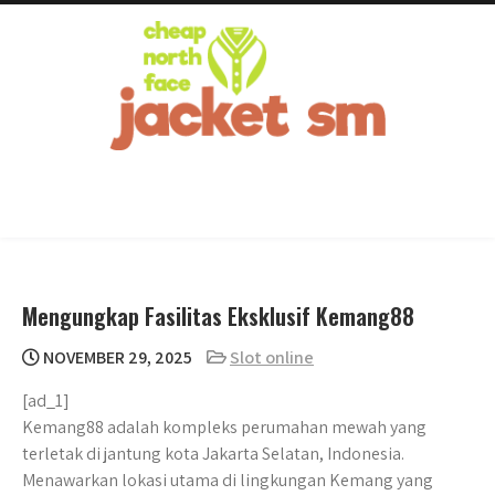
Skip
main
menu
to
content
Slot Pragmatic Play X1000,
Pilih slot X1000 dari Pragmatic Play hari ini dengan RTP
tertinggi. Slot gacor ini menawarkan peluang besar untuk
Slot Gacor Hari Ini dengan RTP
kemenangan besar.
Tertinggi
Mengungkap Fasilitas Eksklusif Kemang88
NOVEMBER 29, 2025
Slot online
[ad_1]
Kemang88 adalah kompleks perumahan mewah yang
terletak di jantung kota Jakarta Selatan, Indonesia.
Menawarkan lokasi utama di lingkungan Kemang yang