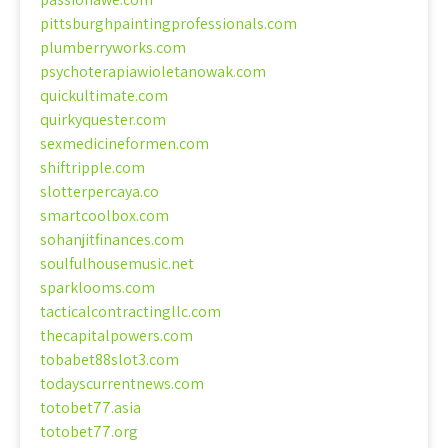
pittsburghpaintingprofessionals.com
plumberryworks.com
psychoterapiawioletanowak.com
quickultimate.com
quirkyquester.com
sexmedicineformen.com
shiftripple.com
slotterpercaya.co
smartcoolbox.com
sohanjitfinances.com
soulfulhousemusic.net
sparklooms.com
tacticalcontractingllc.com
thecapitalpowers.com
tobabet88slot3.com
todayscurrentnews.com
totobet77.asia
totobet77.org