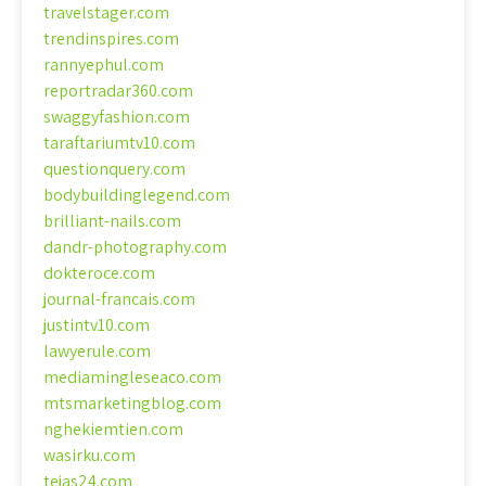
travelstager.com
trendinspires.com
rannyephul.com
reportradar360.com
swaggyfashion.com
taraftariumtv10.com
questionquery.com
bodybuildinglegend.com
brilliant-nails.com
dandr-photography.com
dokteroce.com
journal-francais.com
justintv10.com
lawyerule.com
mediamingleseaco.com
mtsmarketingblog.com
nghekiemtien.com
wasirku.com
tejas24.com