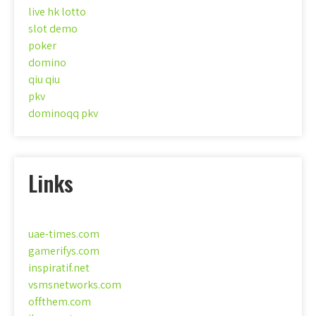
live hk lotto
slot demo
poker
domino
qiu qiu
pkv
dominoqq pkv
Links
uae-times.com
gamerifys.com
inspiratif.net
vsmsnetworks.com
offthem.com