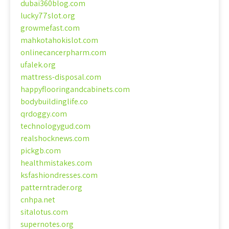
dubai360blog.com
lucky77slot.org
growmefast.com
mahkotahokislot.com
onlinecancerpharm.com
ufalek.org
mattress-disposal.com
happyflooringandcabinets.com
bodybuildinglife.co
qrdoggy.com
technologygud.com
realshocknews.com
pickgb.com
healthmistakes.com
ksfashiondresses.com
patterntrader.org
cnhpa.net
sitalotus.com
supernotes.org