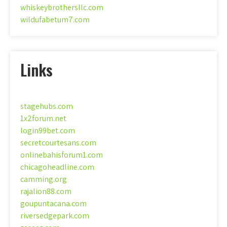
whiskeybrothersllc.com
wildufabetum7.com
Links
stagehubs.com
1x2forum.net
login99bet.com
secretcourtesans.com
onlinebahisforum1.com
chicagoheadline.com
camming.org
rajalion88.com
goupuntacana.com
riversedgepark.com