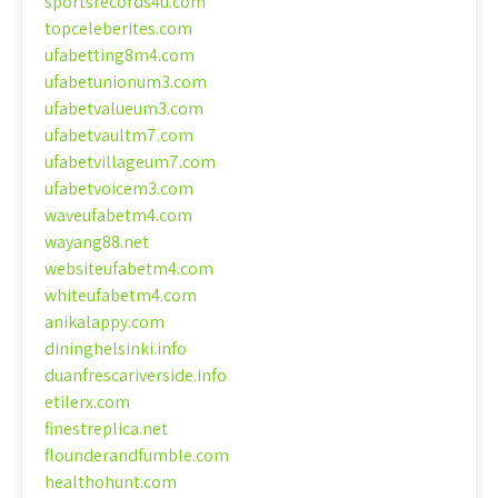
sportsrecords4u.com
topceleberites.com
ufabetting8m4.com
ufabetunionum3.com
ufabetvalueum3.com
ufabetvaultm7.com
ufabetvillageum7.com
ufabetvoicem3.com
waveufabetm4.com
wayang88.net
websiteufabetm4.com
whiteufabetm4.com
anikalappy.com
dininghelsinki.info
duanfrescariverside.info
etilerx.com
finestreplica.net
flounderandfumble.com
healthohunt.com