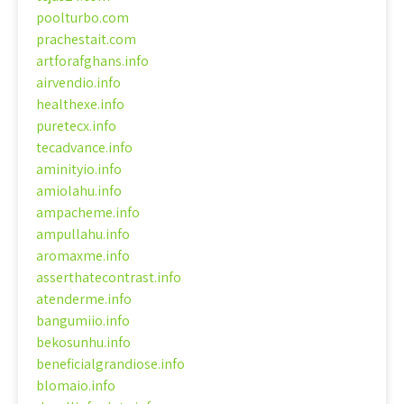
poolturbo.com
prachestait.com
artforafghans.info
airvendio.info
healthexe.info
puretecx.info
tecadvance.info
aminityio.info
amiolahu.info
ampacheme.info
ampullahu.info
aromaxme.info
asserthatecontrast.info
atenderme.info
bangumiio.info
bekosunhu.info
beneficialgrandiose.info
blomaio.info