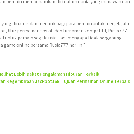
an pemain membenamkan diri dalam dunia yang menawan dan
 yang dinamis dan menarik bagi para pemain untuk menjelajahi
n, fitur permainan sosial, dan turnamen kompetitif, Rusia777
 untuk pemain segala usia. Jadi mengapa tidak bergabung
ia game online bersama Rusia777 hari ini?
elihat Lebih Dekat Pengalaman Hiburan Terbaik
an Kegembiraan Jackpot168: Tujuan Permainan Online Terbaik