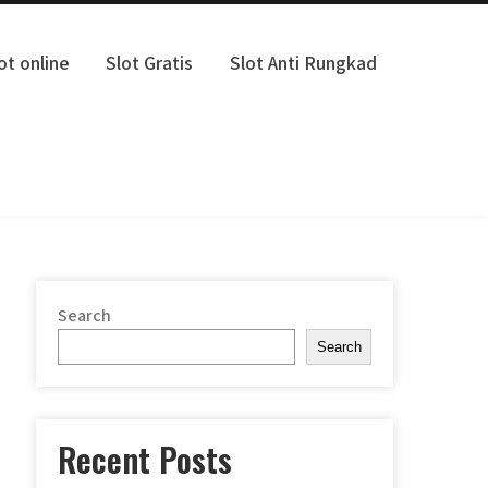
ot online
Slot Gratis
Slot Anti Rungkad
inggi
menangan besar.
Search
Search
Recent Posts