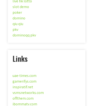
live hk lotto
slot demo
poker
domino
qiu qiu
pkv
dominoqq pkv
Links
uae-times.com
gamerifys.com
inspiratif.net
vsmsnetworks.com
offthem.com
ibommatv.com