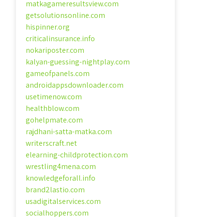
matkagameresultsview.com
getsolutionsonline.com
hispinner.org
criticalinsurance.info
nokariposter.com
kalyan-guessing-nightplay.com
gameofpanels.com
androidappsdownloader.com
usetimenow.com
healthblow.com
gohelpmate.com
rajdhani-satta-matka.com
writerscraft.net
elearning-childprotection.com
wrestling4mena.com
knowledgeforall.info
brand2lastio.com
usadigitalservices.com
socialhoppers.com