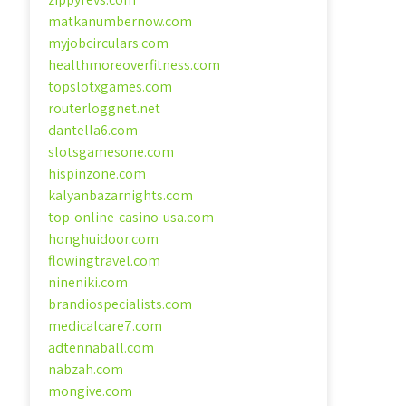
matkanumbernow.com
myjobcirculars.com
healthmoreoverfitness.com
topslotxgames.com
routerloggnet.net
dantella6.com
slotsgamesone.com
hispinzone.com
kalyanbazarnights.com
top-online-casino-usa.com
honghuidoor.com
flowingtravel.com
nineniki.com
brandiospecialists.com
medicalcare7.com
adtennaball.com
nabzah.com
mongive.com