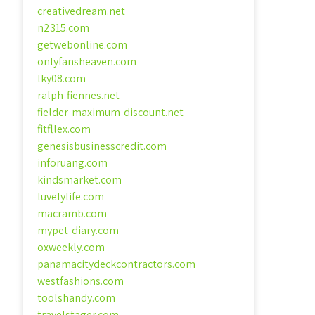
creativedream.net
n2315.com
getwebonline.com
onlyfansheaven.com
lky08.com
ralph-fiennes.net
fielder-maximum-discount.net
fitfllex.com
genesisbusinesscredit.com
inforuang.com
kindsmarket.com
luvelylife.com
macramb.com
mypet-diary.com
oxweekly.com
panamacitydeckcontractors.com
westfashions.com
toolshandy.com
travelstager.com