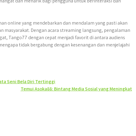
ngat dan menarik bagi pengguna untuk berinteraksi dan
an online yang mendebarkan dan mendalam yang pasti akan
an masyarakat. Dengan acara streaming langsung, pengalaman
ngat, Tango77 dengan cepat menjadi favorit di antara audiens
 mengapa tidak bergabung dengan kesenangan dan menjelajahi
a Seni Bela Diri Tertinggi
Temui Asoka88: Bintang Media Sosial yang Meningkat