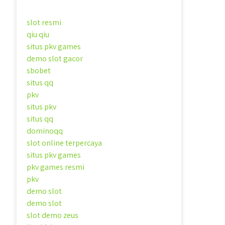
slot resmi
qiu qiu
situs pkv games
demo slot gacor
sbobet
situs qq
pkv
situs pkv
situs qq
dominoqq
slot online terpercaya
situs pkv games
pkv games resmi
pkv
demo slot
demo slot
slot demo zeus