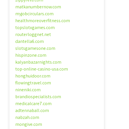
matkanumbernow.com
myjobcirculars.com
healthmoreoverfitness.com
topslotxgames.com
routerloggnet.net
dantella6.com
slotsgamesone.com
hispinzone.com
kalyanbazarnights.com
top-online-casino-usa.com
honghuidoor.com
flowingtravel.com
nineniki.com
brandiospecialists.com
medicalcare7.com
adtennaball.com
nabzah.com
mongive.com