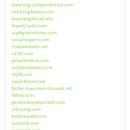
elearning-childprotection.com
wrestling4mena.com
knowledgeforall.info
brand2lastio.com
usadigitalservices.com
socialhoppers.com
creativedream.net
n2315.com
getwebonline.com
onlyfansheaven.com
lky08.com
ralph-fiennes.net
fielder-maximum-discount.net
fitfllex.com
genesisbusinesscredit.com
inforuang.com
kindsmarket.com
luvelylife.com