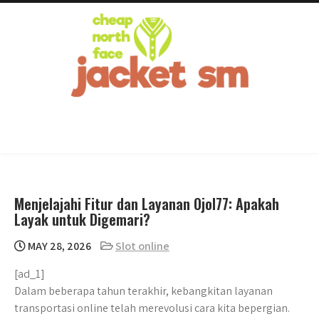
Skip
main
menu
to
content
Slot Pragmatic Play X1000,
Pilih slot X1000 dari Pragmatic Play hari ini dengan RTP
tertinggi. Slot gacor ini menawarkan peluang besar untuk
Slot Gacor Hari Ini dengan RTP
kemenangan besar.
Tertinggi
Menjelajahi Fitur dan Layanan Ojol77: Apakah
Layak untuk Digemari?
MAY 28, 2026
Slot online
[ad_1]
Dalam beberapa tahun terakhir, kebangkitan layanan
transportasi online telah merevolusi cara kita bepergian.