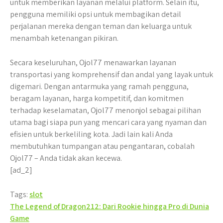
untuk memberikan layanan melalui platform. Selain itu,
pengguna memiliki opsi untuk membagikan detail
perjalanan mereka dengan teman dan keluarga untuk
menambah ketenangan pikiran.
Secara keseluruhan, Ojol77 menawarkan layanan
transportasi yang komprehensif dan andal yang layak untuk
digemari. Dengan antarmuka yang ramah pengguna,
beragam layanan, harga kompetitif, dan komitmen
terhadap keselamatan, Ojol77 menonjol sebagai pilihan
utama bagi siapa pun yang mencari cara yang nyaman dan
efisien untuk berkeliling kota. Jadi lain kali Anda
membutuhkan tumpangan atau pengantaran, cobalah
Ojol77 – Anda tidak akan kecewa.
[ad_2]
Tags:
slot
Post
The Legend of Dragon212: Dari Rookie hingga Pro di Dunia
Game