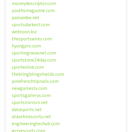
moneydescriptor.com
youthsmagazine.com
painaidee.net
sportsdarkest.com
webtoon.biz
thesportswires.com
hyungpro.com
sportingnewsnet.com
sportstime24day.com
sporteslive.com
theblingblingshields.com
pinkfrenchtipnails.com
newgamestv.com
sportsgallerys.com
sportsmirrors.net
datasports.net
atasehirescortu.net
engineeringtechub.com
jerryescorts.com