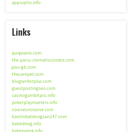
appruptio.info
Links
punjwanis.com
the-parcs-clematiscondos.com
jusu-gb.com
thecarepet.com
blogwriterplus.com
guestpostingseo.com
casinogambitpro.info
pokerplaymasters.info
courseoncourse.com
bantinbatdongsan247.com
bahednog.info
bahenxgek.info