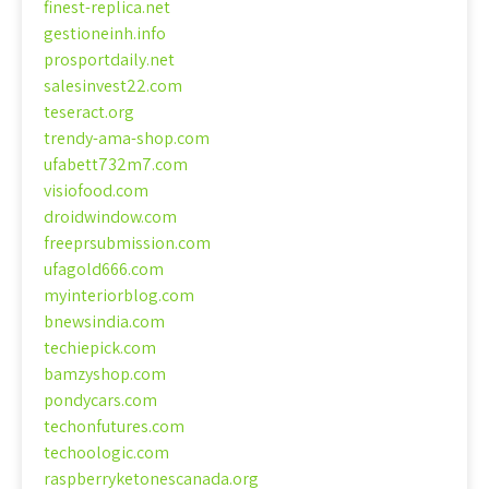
finest-replica.net
gestioneinh.info
prosportdaily.net
salesinvest22.com
teseract.org
trendy-ama-shop.com
ufabett732m7.com
visiofood.com
droidwindow.com
freeprsubmission.com
ufagold666.com
myinteriorblog.com
bnewsindia.com
techiepick.com
bamzyshop.com
pondycars.com
techonfutures.com
techoologic.com
raspberryketonescanada.org