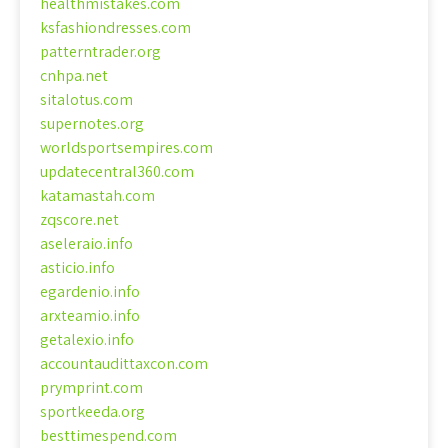
healthmistakes.com
ksfashiondresses.com
patterntrader.org
cnhpa.net
sitalotus.com
supernotes.org
worldsportsempires.com
updatecentral360.com
katamastah.com
zqscore.net
aseleraio.info
asticio.info
egardenio.info
arxteamio.info
getalexio.info
accountaudittaxcon.com
prymprint.com
sportkeeda.org
besttimespend.com