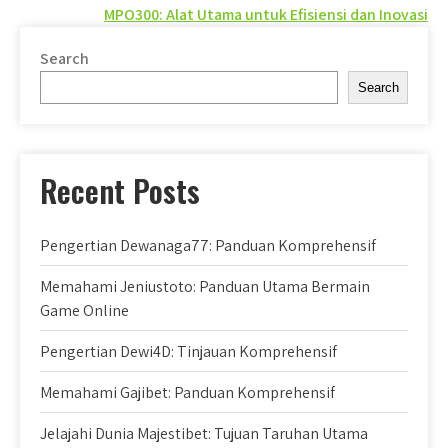
navigation
MPO300: Alat Utama untuk Efisiensi dan Inovasi
Search
Search
Recent Posts
Pengertian Dewanaga77: Panduan Komprehensif
Memahami Jeniustoto: Panduan Utama Bermain
Game Online
Pengertian Dewi4D: Tinjauan Komprehensif
Memahami Gajibet: Panduan Komprehensif
Jelajahi Dunia Majestibet: Tujuan Taruhan Utama