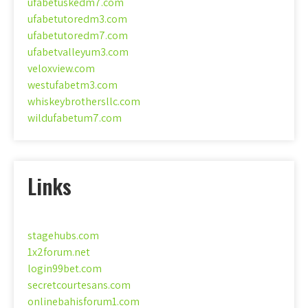
ufabetuskedm7.com
ufabetutoredm3.com
ufabetutoredm7.com
ufabetvalleyum3.com
veloxview.com
westufabetm3.com
whiskeybrothersllc.com
wildufabetum7.com
Links
stagehubs.com
1x2forum.net
login99bet.com
secretcourtesans.com
onlinebahisforum1.com