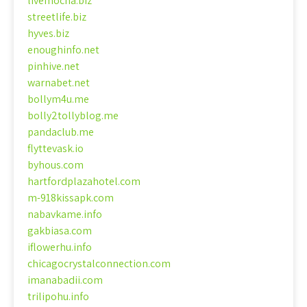
livemocha.biz
streetlife.biz
hyves.biz
enoughinfo.net
pinhive.net
warnabet.net
bollym4u.me
bolly2tollyblog.me
pandaclub.me
flyttevask.io
byhous.com
hartfordplazahotel.com
m-918kissapk.com
nabavkame.info
gakbiasa.com
iflowerhu.info
chicagocrystalconnection.com
imanabadii.com
trilipohu.info