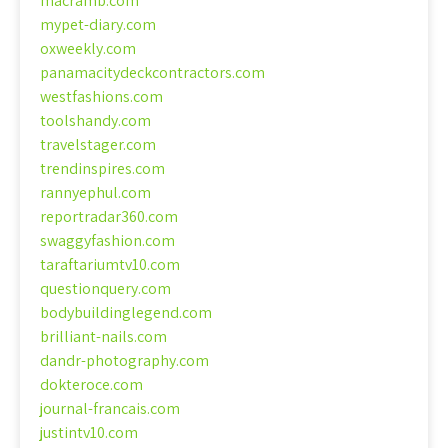
macramb.com
mypet-diary.com
oxweekly.com
panamacitydeckcontractors.com
westfashions.com
toolshandy.com
travelstager.com
trendinspires.com
rannyephul.com
reportradar360.com
swaggyfashion.com
taraftariumtv10.com
questionquery.com
bodybuildinglegend.com
brilliant-nails.com
dandr-photography.com
dokteroce.com
journal-francais.com
justintv10.com