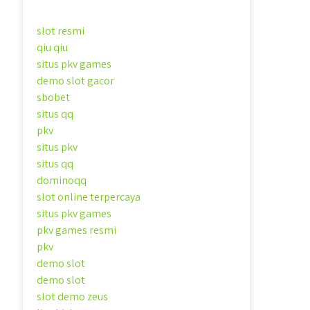
slot resmi
qiu qiu
situs pkv games
demo slot gacor
sbobet
situs qq
pkv
situs pkv
situs qq
dominoqq
slot online terpercaya
situs pkv games
pkv games resmi
pkv
demo slot
demo slot
slot demo zeus