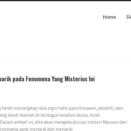
Home
Sl
Slot Gacor Hari Ini dengan RTP Tert
n RTP tertinggi. Slot gacor ini menawarkan peluang besar untuk ke
arik pada Fenomena Yang Misterius Ini
 telah menangkap rasa ingin tahu para ilmuwan, peneliti, dan
yang telah diamati di berbagai belahan dunia, telah
alam artikel ini, kita akan mengeksplorasi misteri Mposun dan
fenomena yang menarik dan menarik.