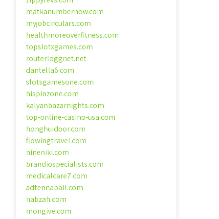
matkanumbernow.com
myjobcirculars.com
healthmoreoverfitness.com
topslotxgames.com
routerloggnet.net
dantella6.com
slotsgamesone.com
hispinzone.com
kalyanbazarnights.com
top-online-casino-usa.com
honghuidoor.com
flowingtravel.com
nineniki.com
brandiospecialists.com
medicalcare7.com
adtennaball.com
nabzah.com
mongive.com