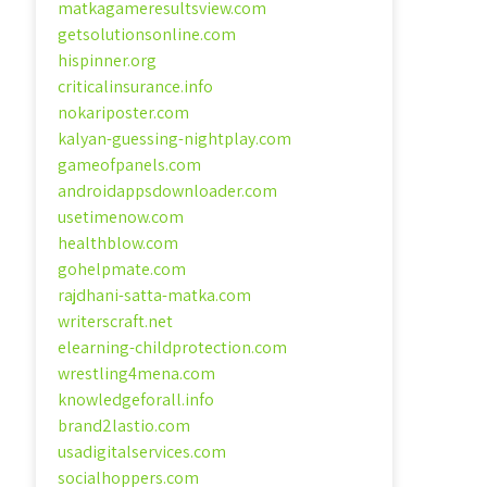
matkagameresultsview.com
getsolutionsonline.com
hispinner.org
criticalinsurance.info
nokariposter.com
kalyan-guessing-nightplay.com
gameofpanels.com
androidappsdownloader.com
usetimenow.com
healthblow.com
gohelpmate.com
rajdhani-satta-matka.com
writerscraft.net
elearning-childprotection.com
wrestling4mena.com
knowledgeforall.info
brand2lastio.com
usadigitalservices.com
socialhoppers.com