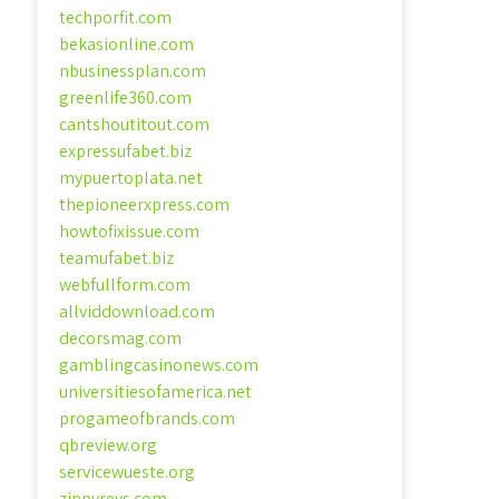
techporfit.com
bekasionline.com
nbusinessplan.com
greenlife360.com
cantshoutitout.com
expressufabet.biz
mypuertoplata.net
thepioneerxpress.com
howtofixissue.com
teamufabet.biz
webfullform.com
allviddownload.com
decorsmag.com
gamblingcasinonews.com
universitiesofamerica.net
progameofbrands.com
qbreview.org
servicewueste.org
zippyrevs.com