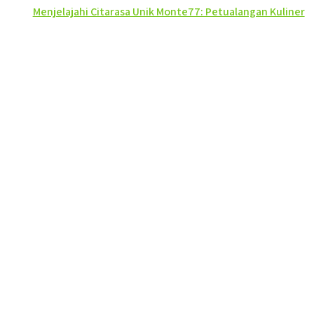
Menjelajahi Citarasa Unik Monte77: Petualangan Kuliner