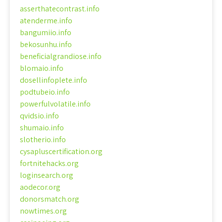
asserthatecontrast.info
atenderme.info
bangumiio.info
bekosunhu.info
beneficialgrandiose.info
blomaio.info
dosellinfoplete.info
podtubeio.info
powerfulvolatile.info
qvidsio.info
shumaio.info
slotherio.info
cysapluscertification.org
fortnitehacks.org
loginsearch.org
aodecor.org
donorsmatch.org
nowtimes.org