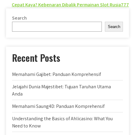
navigation
Cepat Kaya? Kebenaran Dibalik Permainan Slot Rusia777
Search
Search
Recent Posts
Memahami Gajibet: Panduan Komprehensif
Jelajahi Dunia Majestibet: Tujuan Taruhan Utama
Anda
Memahami Saung4D: Panduan Komprehensif
Understanding the Basics of Ahlicasino: What You
Need to Know