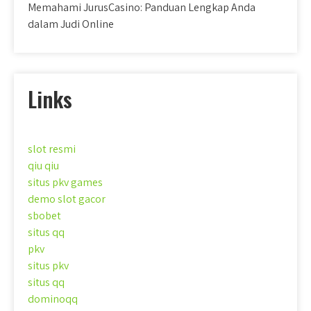
Memahami JurusCasino: Panduan Lengkap Anda
dalam Judi Online
Links
slot resmi
qiu qiu
situs pkv games
demo slot gacor
sbobet
situs qq
pkv
situs pkv
situs qq
dominoqq