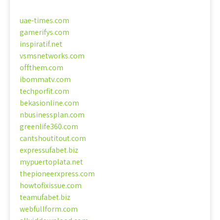
uae-times.com
gamerifys.com
inspiratif.net
vsmsnetworks.com
offthem.com
ibommatv.com
techporfit.com
bekasionline.com
nbusinessplan.com
greenlife360.com
cantshoutitout.com
expressufabet.biz
mypuertoplata.net
thepioneerxpress.com
howtofixissue.com
teamufabet.biz
webfullform.com