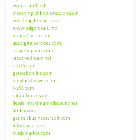
writerscraft.net
elearning-childprotection.com
wrestling4mena.com
knowledgeforall.info
brand2lastio.com
usadigitalservices.com
socialhoppers.com
creativedream.net
n2315.com
getwebonline.com
onlyfansheaven.com
lky08.com
ralph-fiennes.net
fielder-maximum-discount.net
fitfllex.com
genesisbusinesscredit.com
inforuang.com
kindsmarket.com