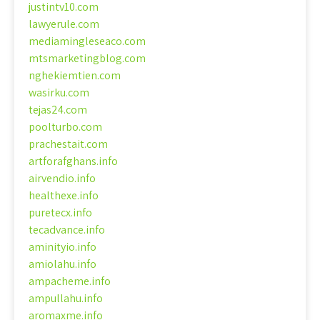
justintv10.com
lawyerule.com
mediamingleseaco.com
mtsmarketingblog.com
nghekiemtien.com
wasirku.com
tejas24.com
poolturbo.com
prachestait.com
artforafghans.info
airvendio.info
healthexe.info
puretecx.info
tecadvance.info
aminityio.info
amiolahu.info
ampacheme.info
ampullahu.info
aromaxme.info