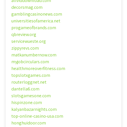
allviddownload.com
decorsmag.com
gamblingcasinonews.com
universitiesofamerica.net
progameofbrands.com
qbreview.org
servicewueste.org
zippyrevs.com
matkanumbernow.com
myjobcirculars.com
healthmoreoverfitness.com
topslotxgames.com
routerloggnet.net
dantella6.com
slotsgamesone.com
hispinzone.com
kalyanbazarnights.com
top-online-casino-usa.com
honghuidoor.com