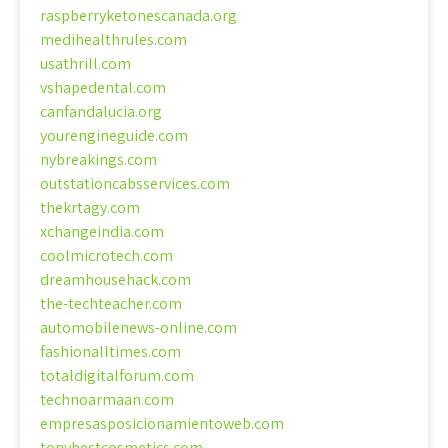
raspberryketonescanada.org
medihealthrules.com
usathrill.com
vshapedental.com
canfandalucia.org
yourengineguide.com
nybreakings.com
outstationcabsservices.com
thekrtagy.com
xchangeindia.com
coolmicrotech.com
dreamhousehack.com
the-techteacher.com
automobilenews-online.com
fashionalltimes.com
totaldigitalforum.com
technoarmaan.com
empresasposicionamientoweb.com
tonybestcosmetics.com