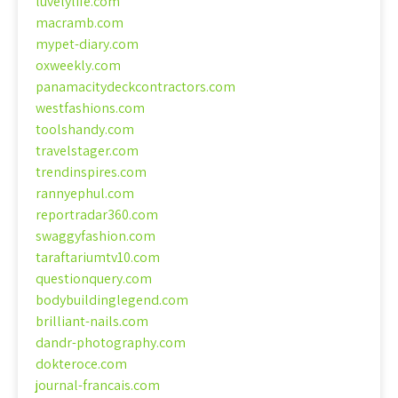
luvelylife.com
macramb.com
mypet-diary.com
oxweekly.com
panamacitydeckcontractors.com
westfashions.com
toolshandy.com
travelstager.com
trendinspires.com
rannyephul.com
reportradar360.com
swaggyfashion.com
taraftariumtv10.com
questionquery.com
bodybuildinglegend.com
brilliant-nails.com
dandr-photography.com
dokteroce.com
journal-francais.com