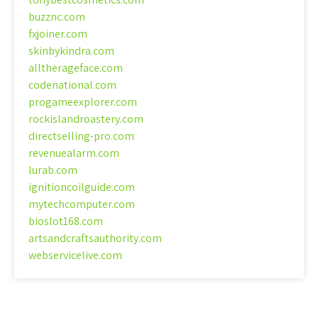
buzznc.com
fxjoiner.com
skinbykindra.com
alltherageface.com
codenational.com
progameexplorer.com
rockislandroastery.com
directselling-pro.com
revenuealarm.com
lurab.com
ignitioncoilguide.com
mytechcomputer.com
bioslot168.com
artsandcraftsauthority.com
webservicelive.com