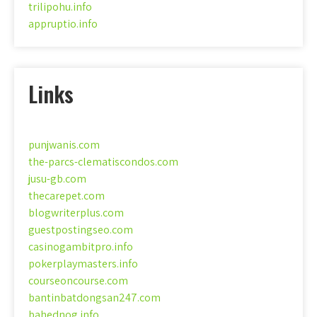
trilipohu.info
appruptio.info
Links
punjwanis.com
the-parcs-clematiscondos.com
jusu-gb.com
thecarepet.com
blogwriterplus.com
guestpostingseo.com
casinogambitpro.info
pokerplaymasters.info
courseoncourse.com
bantinbatdongsan247.com
bahednog.info