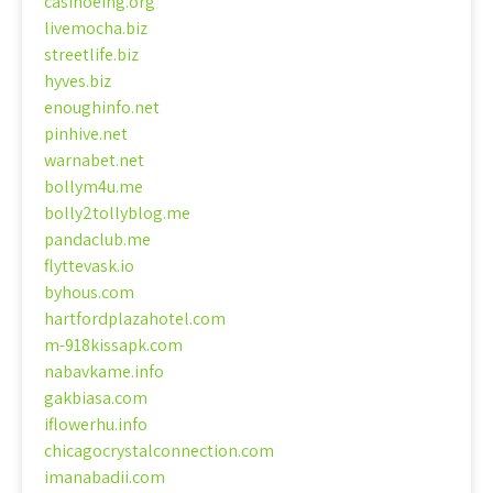
casinoeing.org
livemocha.biz
streetlife.biz
hyves.biz
enoughinfo.net
pinhive.net
warnabet.net
bollym4u.me
bolly2tollyblog.me
pandaclub.me
flyttevask.io
byhous.com
hartfordplazahotel.com
m-918kissapk.com
nabavkame.info
gakbiasa.com
iflowerhu.info
chicagocrystalconnection.com
imanabadii.com