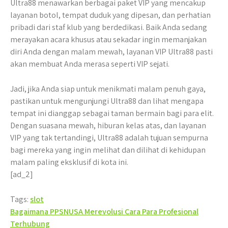
Ultra88 menawarkan berbagai paket VIP yang mencakup
layanan botol, tempat duduk yang dipesan, dan perhatian
pribadi dari staf klub yang berdedikasi. Baik Anda sedang
merayakan acara khusus atau sekadar ingin memanjakan
diri Anda dengan malam mewah, layanan VIP Ultra88 pasti
akan membuat Anda merasa seperti VIP sejati.
Jadi, jika Anda siap untuk menikmati malam penuh gaya,
pastikan untuk mengunjungi Ultra88 dan lihat mengapa
tempat ini dianggap sebagai taman bermain bagi para elit.
Dengan suasana mewah, hiburan kelas atas, dan layanan
VIP yang tak tertandingi, Ultra88 adalah tujuan sempurna
bagi mereka yang ingin melihat dan dilihat di kehidupan
malam paling eksklusif di kota ini.
[ad_2]
Tags:
slot
Post
Bagaimana PPSNUSA Merevolusi Cara Para Profesional
Terhubung