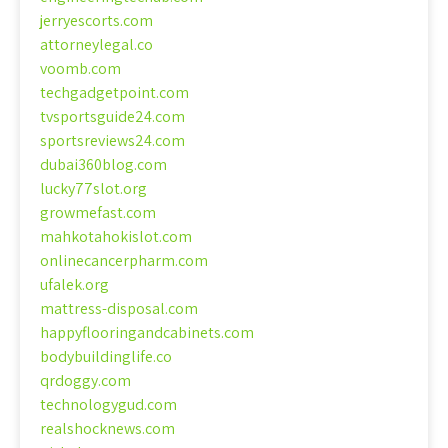
jerryescorts.com
attorneylegal.co
voomb.com
techgadgetpoint.com
tvsportsguide24.com
sportsreviews24.com
dubai360blog.com
lucky77slot.org
growmefast.com
mahkotahokislot.com
onlinecancerpharm.com
ufalek.org
mattress-disposal.com
happyflooringandcabinets.com
bodybuildinglife.co
qrdoggy.com
technologygud.com
realshocknews.com