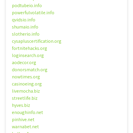
podtubeio.info
powerfulvolatile.info
qvidsio.info
shumaio.info
slotherio.info
cysapluscertification.org
fortnitehacks.org
loginsearch.org
aodecor.org
donorsmatch.org
nowtimes.org
casinoeing.org
livemocha.biz
streetlife.biz
hyves.biz
enoughinfo.net
pinhive.net
warnabet.net