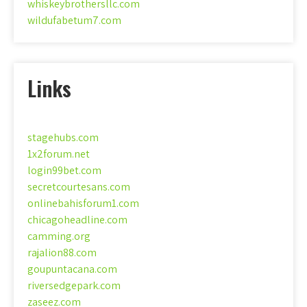
whiskeybrothersllc.com
wildufabetum7.com
Links
stagehubs.com
1x2forum.net
login99bet.com
secretcourtesans.com
onlinebahisforum1.com
chicagoheadline.com
camming.org
rajalion88.com
goupuntacana.com
riversedgepark.com
zaseez.com