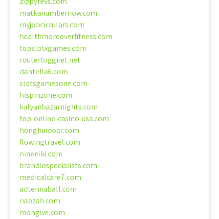
zippyrevs.com
matkanumbernow.com
myjobcirculars.com
healthmoreoverfitness.com
topslotxgames.com
routerloggnet.net
dantella6.com
slotsgamesone.com
hispinzone.com
kalyanbazarnights.com
top-online-casino-usa.com
honghuidoor.com
flowingtravel.com
nineniki.com
brandiospecialists.com
medicalcare7.com
adtennaball.com
nabzah.com
mongive.com