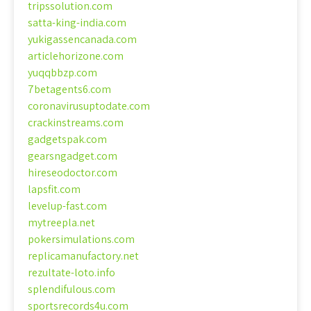
tripssolution.com
satta-king-india.com
yukigassencanada.com
articlehorizone.com
yuqqbbzp.com
7betagents6.com
coronavirusuptodate.com
crackinstreams.com
gadgetspak.com
gearsngadget.com
hireseodoctor.com
lapsfit.com
levelup-fast.com
mytreepla.net
pokersimulations.com
replicamanufactory.net
rezultate-loto.info
splendifulous.com
sportsrecords4u.com