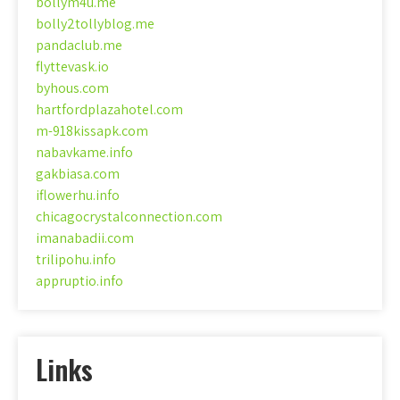
bollym4u.me
bolly2tollyblog.me
pandaclub.me
flyttevask.io
byhous.com
hartfordplazahotel.com
m-918kissapk.com
nabavkame.info
gakbiasa.com
iflowerhu.info
chicagocrystalconnection.com
imanabadii.com
trilipohu.info
appruptio.info
Links