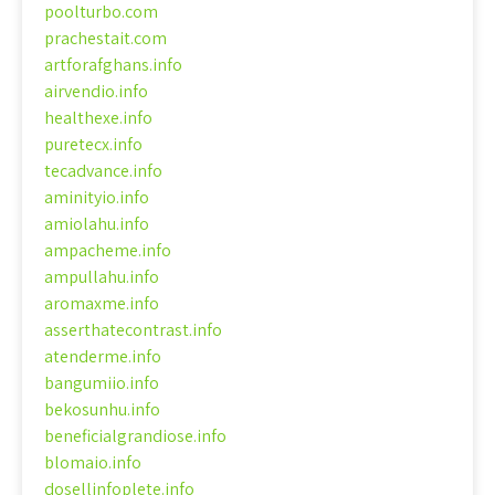
poolturbo.com
prachestait.com
artforafghans.info
airvendio.info
healthexe.info
puretecx.info
tecadvance.info
aminityio.info
amiolahu.info
ampacheme.info
ampullahu.info
aromaxme.info
asserthatecontrast.info
atenderme.info
bangumiio.info
bekosunhu.info
beneficialgrandiose.info
blomaio.info
dosellinfoplete.info