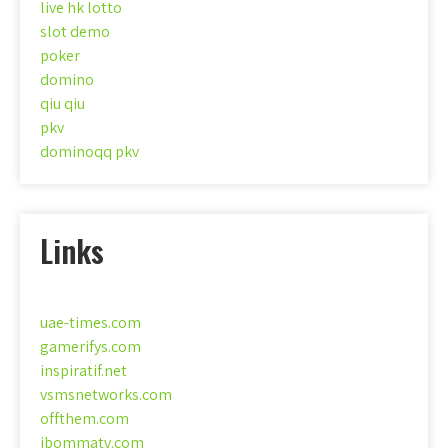
live hk lotto
slot demo
poker
domino
qiu qiu
pkv
dominoqq pkv
Links
uae-times.com
gamerifys.com
inspiratif.net
vsmsnetworks.com
offthem.com
ibommatv.com