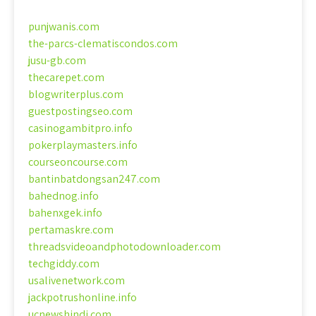
punjwanis.com
the-parcs-clematiscondos.com
jusu-gb.com
thecarepet.com
blogwriterplus.com
guestpostingseo.com
casinogambitpro.info
pokerplaymasters.info
courseoncourse.com
bantinbatdongsan247.com
bahednog.info
bahenxgek.info
pertamaskre.com
threadsvideoandphotodownloader.com
techgiddy.com
usalivenetwork.com
jackpotrushonline.info
ucnewshindi.com