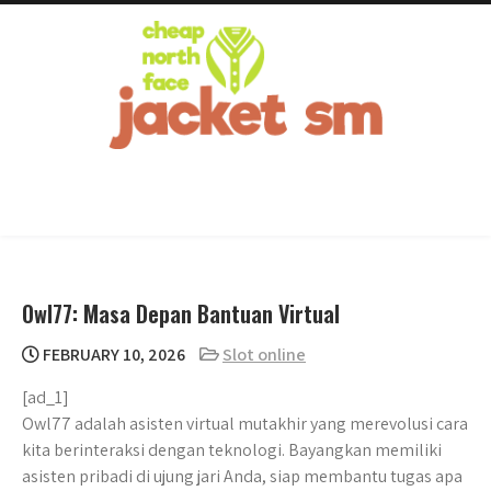
Skip
main
menu
to
content
Slot Pragmatic Play X1000,
Pilih slot X1000 dari Pragmatic Play hari ini dengan RTP
tertinggi. Slot gacor ini menawarkan peluang besar untuk
Slot Gacor Hari Ini dengan RTP
kemenangan besar.
Tertinggi
Owl77: Masa Depan Bantuan Virtual
FEBRUARY 10, 2026
Slot online
[ad_1]
Owl77 adalah asisten virtual mutakhir yang merevolusi cara
kita berinteraksi dengan teknologi. Bayangkan memiliki
asisten pribadi di ujung jari Anda, siap membantu tugas apa