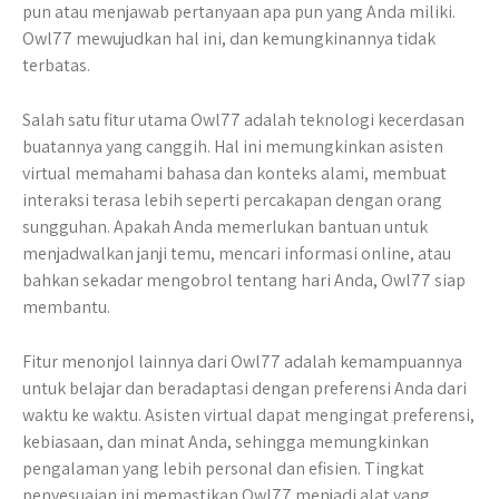
pun atau menjawab pertanyaan apa pun yang Anda miliki.
Owl77 mewujudkan hal ini, dan kemungkinannya tidak
terbatas.
Salah satu fitur utama Owl77 adalah teknologi kecerdasan
buatannya yang canggih. Hal ini memungkinkan asisten
virtual memahami bahasa dan konteks alami, membuat
interaksi terasa lebih seperti percakapan dengan orang
sungguhan. Apakah Anda memerlukan bantuan untuk
menjadwalkan janji temu, mencari informasi online, atau
bahkan sekadar mengobrol tentang hari Anda, Owl77 siap
membantu.
Fitur menonjol lainnya dari Owl77 adalah kemampuannya
untuk belajar dan beradaptasi dengan preferensi Anda dari
waktu ke waktu. Asisten virtual dapat mengingat preferensi,
kebiasaan, dan minat Anda, sehingga memungkinkan
pengalaman yang lebih personal dan efisien. Tingkat
penyesuaian ini memastikan Owl77 menjadi alat yang