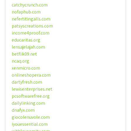
catchycrunch.com
nofaphub.com
nefertitingalls.com
patsyscreations.com
income4proof.com
educaritas.org
lensajelajah.com
betflik09.net
ncaq.org
xenmicro.com
onlineshopera.com
dartyfresh.com
lewisenterprises.net
pcsoftwarefree.org
dailylinking.com
dnafyx.com
giocolenuvole.com
iyouessential.com