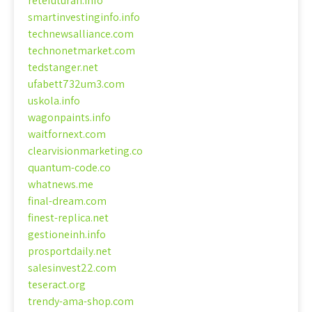
retefuturah.info
smartinvestinginfo.info
technewsalliance.com
technonetmarket.com
tedstanger.net
ufabett732um3.com
uskola.info
wagonpaints.info
waitfornext.com
clearvisionmarketing.co
quantum-code.co
whatnews.me
final-dream.com
finest-replica.net
gestioneinh.info
prosportdaily.net
salesinvest22.com
teseract.org
trendy-ama-shop.com