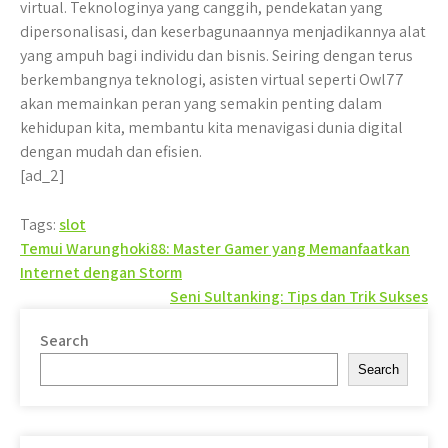
virtual. Teknologinya yang canggih, pendekatan yang
dipersonalisasi, dan keserbagunaannya menjadikannya alat
yang ampuh bagi individu dan bisnis. Seiring dengan terus
berkembangnya teknologi, asisten virtual seperti Owl77
akan memainkan peran yang semakin penting dalam
kehidupan kita, membantu kita menavigasi dunia digital
dengan mudah dan efisien.
[ad_2]
Tags:
slot
Post
Temui Warunghoki88: Master Gamer yang Memanfaatkan
Internet dengan Storm
navigation
Seni Sultanking: Tips dan Trik Sukses
Search
Search