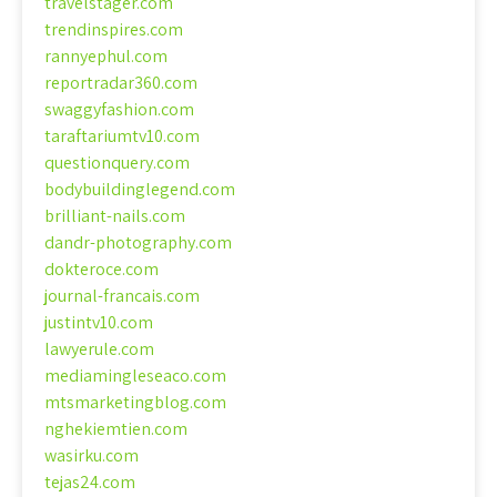
travelstager.com
trendinspires.com
rannyephul.com
reportradar360.com
swaggyfashion.com
taraftariumtv10.com
questionquery.com
bodybuildinglegend.com
brilliant-nails.com
dandr-photography.com
dokteroce.com
journal-francais.com
justintv10.com
lawyerule.com
mediamingleseaco.com
mtsmarketingblog.com
nghekiemtien.com
wasirku.com
tejas24.com