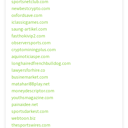
sportsnetclub.com
newbestcrypto.com
oxfordsave.com
iclassicgames.com
saung-artikel.com
fasthokivip2.com
observersports.com
cryptominingplus.com
aquinoticiaspe.com
longhairedfrenchbulldog.com
lawyersforhire.co
businemarket.com
matahari88play.net
moneydescriptor.com
youthsmagazine.com
painaidee.net
sportsdarkest.com
webtoon.biz
thesportswires.com