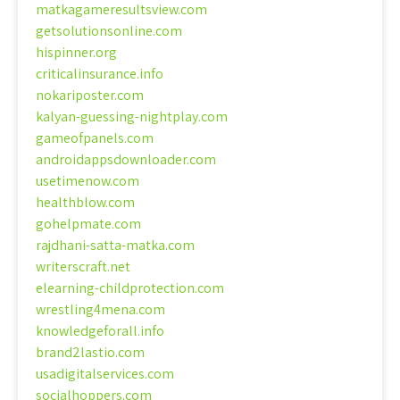
matkagameresultsview.com
getsolutionsonline.com
hispinner.org
criticalinsurance.info
nokariposter.com
kalyan-guessing-nightplay.com
gameofpanels.com
androidappsdownloader.com
usetimenow.com
healthblow.com
gohelpmate.com
rajdhani-satta-matka.com
writerscraft.net
elearning-childprotection.com
wrestling4mena.com
knowledgeforall.info
brand2lastio.com
usadigitalservices.com
socialhoppers.com