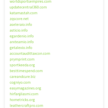
worldsportsempires.com
updatecentral360.com
katamastah.com
zqscore.net
aseleraio.info
asticio.info
egardenio.info
arxteamio.info
getalexio.info
accountaudittaxcon.com
prymprint.com
sportkeeda.org
besttimespend.com
careandcure.biz
cogniyo.com
easymagazines.org
hirfanjilasmi.com
hometricks.org
leathercraftpro.com