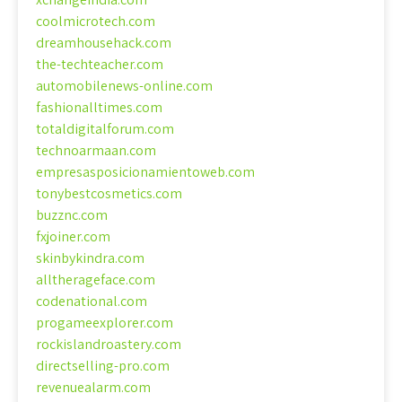
coolmicrotech.com
dreamhousehack.com
the-techteacher.com
automobilenews-online.com
fashionalltimes.com
totaldigitalforum.com
technoarmaan.com
empresasposicionamientoweb.com
tonybestcosmetics.com
buzznc.com
fxjoiner.com
skinbykindra.com
alltherageface.com
codenational.com
progameexplorer.com
rockislandroastery.com
directselling-pro.com
revenuealarm.com