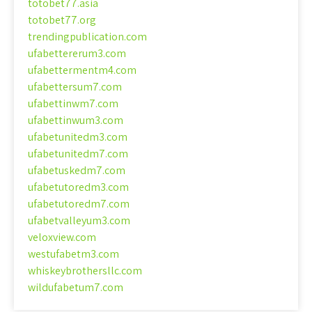
totobet77.asia
totobet77.org
trendingpublication.com
ufabettererum3.com
ufabettermentm4.com
ufabettersum7.com
ufabettinwm7.com
ufabettinwum3.com
ufabetunitedm3.com
ufabetunitedm7.com
ufabetuskedm7.com
ufabetutoredm3.com
ufabetutoredm7.com
ufabetvalleyum3.com
veloxview.com
westufabetm3.com
whiskeybrothersllc.com
wildufabetum7.com