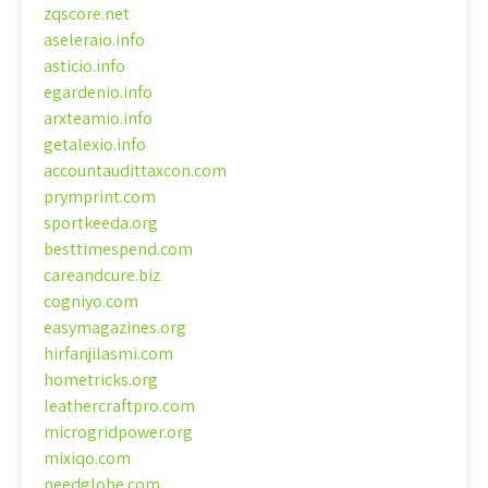
zqscore.net
aseleraio.info
asticio.info
egardenio.info
arxteamio.info
getalexio.info
accountaudittaxcon.com
prymprint.com
sportkeeda.org
besttimespend.com
careandcure.biz
cogniyo.com
easymagazines.org
hirfanjilasmi.com
hometricks.org
leathercraftpro.com
microgridpower.org
mixiqo.com
needglobe.com