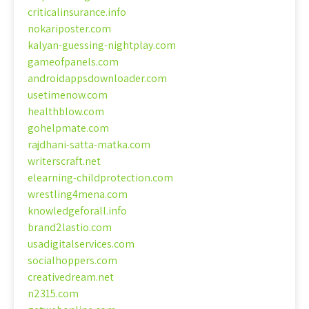
criticalinsurance.info
nokariposter.com
kalyan-guessing-nightplay.com
gameofpanels.com
androidappsdownloader.com
usetimenow.com
healthblow.com
gohelpmate.com
rajdhani-satta-matka.com
writerscraft.net
elearning-childprotection.com
wrestling4mena.com
knowledgeforall.info
brand2lastio.com
usadigitalservices.com
socialhoppers.com
creativedream.net
n2315.com