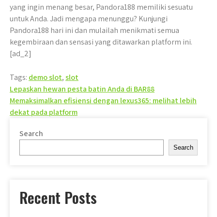
yang ingin menang besar, Pandora188 memiliki sesuatu
untuk Anda. Jadi mengapa menunggu? Kunjungi
Pandora188 hari ini dan mulailah menikmati semua
kegembiraan dan sensasi yang ditawarkan platform ini.
[ad_2]
Tags:
demo slot
,
slot
Post
Lepaskan hewan pesta batin Anda di BAR88
Memaksimalkan efisiensi dengan lexus365: melihat lebih
navigation
dekat pada platform
Search
Search
Recent Posts