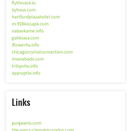
flyttevask.io
byhous.com
hartfordplazahotel.com
m-918kissapk.com
nabavkame.info
gakbiasa.com
iflowerhu.info
chicagocrystalconnection.com
imanabadii.com
trilipohu.info
appruptio.info
Links
punjwanis.com
the-parcs-clematiscondos.com