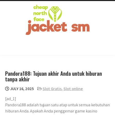
Skip
main
menu
to
content
Slot Pragmatic Play X1000,
Pilih slot X1000 dari Pragmatic Play hari ini dengan RTP
tertinggi. Slot gacor ini menawarkan peluang besar untuk
Slot Gacor Hari Ini dengan RTP
kemenangan besar.
Tertinggi
Pandora188: Tujuan akhir Anda untuk hiburan
tanpa akhir
JULY 16, 2025
Slot Gratis
,
Slot online
[ad_1]
Pandora188 adalah tujuan satu atap untuk semua kebutuhan
hiburan Anda. Apakah Anda penggemar game kasino