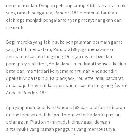
dengan mudah. Dengan peluang kompetitif dan antarmuka
yang ramah pengguna, Pandora188 membuat taruhan
olahraga menjadi pengalaman yang menyenangkan dan
menarik.
Bagi mereka yang lebih suka pengalaman bermain game
yang lebih mendalam, Pandora188 juga menawarkan
permainan kasino langsung. Dengan dealer live dan
gameplay real-time, Anda dapat menikmati sensasi kasino
bata-dan-mortir dari kenyamanan rumah Anda sendiri.
Apakah Anda lebih suka blackjack, roulette, atau baccarat,
Anda dapat memainkan permainan kasino langsung favorit
Anda di Pandora188.
Apa yang membedakan Pandora188 dari platform hiburan
online lainnya adalah komitmennya terhadap kepuasan
pelanggan. Platform ini mudah dinavigasi, dengan
antarmuka yang ramah pengguna yang membuatnya