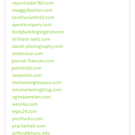
reportradar360.com
swaggyfashion.com
taraftariumtv10.com
questionquery.com
bodybuildinglegend.com
brilliant-nails.com
dandr-photography.com
dokteroce.com
journal-francais.com
justintv10.com
lawyerule.com
mediamingleseaco.com
mtsmarketingblog.com
nghekiemtien.com
wasirku.com
tejas24.com
poolturbo.com
prachestait.com
artforafghans.info