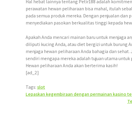
Hal hebat lainnya tentang Petir188 adalah komitm
perawatan hewan peliharaan bisa mahal, itulah seb
pada semua produk mereka. Dengan penjualan dan p
menyediakan pasokan berkualitas tinggi kepada hew
Apakah Anda mencari mainan baru untuk menjaga anj
diliputi kucing Anda, atau diet bergizi untuk burun
menjaga hewan peliharaan Anda bahagia dan sehat. J
sendiri mengapa mereka adalah tujuan utama untuk p
Hewan peliharaan Anda akan berterima kasih!
[ad_2]
Tags:
slot
Post
Lepaskan kegembiraan dengan permainan kasino t
Te
navigation