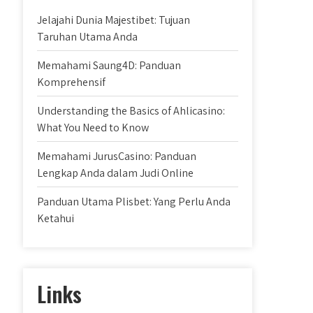
Jelajahi Dunia Majestibet: Tujuan
Taruhan Utama Anda
Memahami Saung4D: Panduan
Komprehensif
Understanding the Basics of Ahlicasino:
What You Need to Know
Memahami JurusCasino: Panduan
Lengkap Anda dalam Judi Online
Panduan Utama Plisbet: Yang Perlu Anda
Ketahui
Links