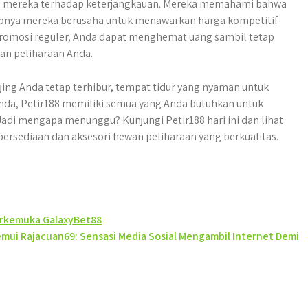
en mereka terhadap keterjangkauan. Mereka memahami bahwa
abnya mereka berusaha untuk menawarkan harga kompetitif
romosi reguler, Anda dapat menghemat uang sambil tetap
an peliharaan Anda.
ing Anda tetap terhibur, tempat tidur yang nyaman untuk
g Anda, Petir188 memiliki semua yang Anda butuhkan untuk
adi mengapa menunggu? Kunjungi Petir188 hari ini dan lihat
ersediaan dan aksesori hewan peliharaan yang berkualitas.
erkemuka GalaxyBet88
mui Rajacuan69: Sensasi Media Sosial Mengambil Internet Demi