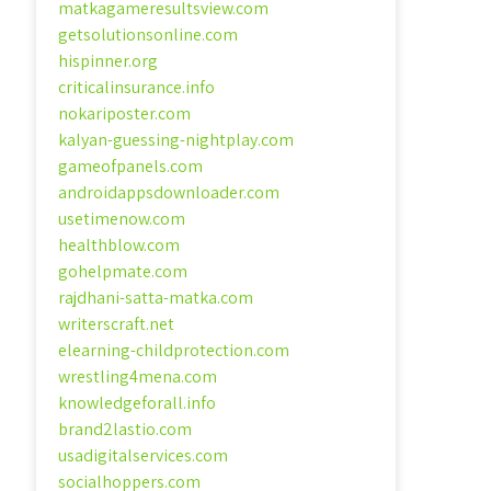
matkagameresultsview.com
getsolutionsonline.com
hispinner.org
criticalinsurance.info
nokariposter.com
kalyan-guessing-nightplay.com
gameofpanels.com
androidappsdownloader.com
usetimenow.com
healthblow.com
gohelpmate.com
rajdhani-satta-matka.com
writerscraft.net
elearning-childprotection.com
wrestling4mena.com
knowledgeforall.info
brand2lastio.com
usadigitalservices.com
socialhoppers.com