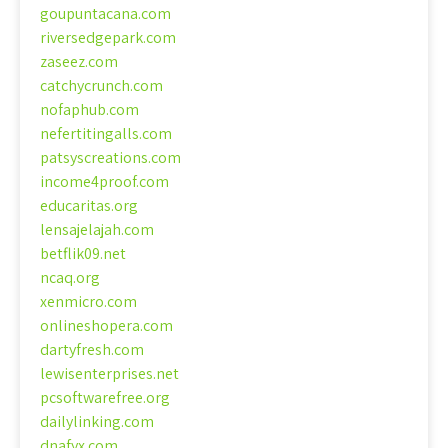
goupuntacana.com
riversedgepark.com
zaseez.com
catchycrunch.com
nofaphub.com
nefertitingalls.com
patsyscreations.com
income4proof.com
educaritas.org
lensajelajah.com
betflik09.net
ncaq.org
xenmicro.com
onlineshopera.com
dartyfresh.com
lewisenterprises.net
pcsoftwarefree.org
dailylinking.com
dnafyx.com