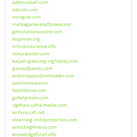
adtennaball.com
nabzah.com
mongive.com
matkagameresultsview.com
getsolutionsonline.com
hispinner.org
criticalinsurance.info
nokariposter.com
kalyan-guessing-nightplay.com
gameofpanels.com
androidappsdownloader.com
usetimenow.com
healthblow.com
gohelpmate.com
rajdhani-satta-matka.com
writerscraft.net
elearning-childprotection.com
wrestling4mena.com
knowledgeforall.info