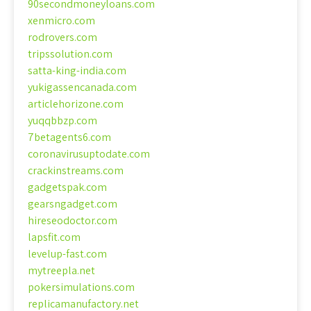
90secondmoneyloans.com
xenmicro.com
rodrovers.com
tripssolution.com
satta-king-india.com
yukigassencanada.com
articlehorizone.com
yuqqbbzp.com
7betagents6.com
coronavirusuptodate.com
crackinstreams.com
gadgetspak.com
gearsngadget.com
hireseodoctor.com
lapsfit.com
levelup-fast.com
mytreepla.net
pokersimulations.com
replicamanufactory.net