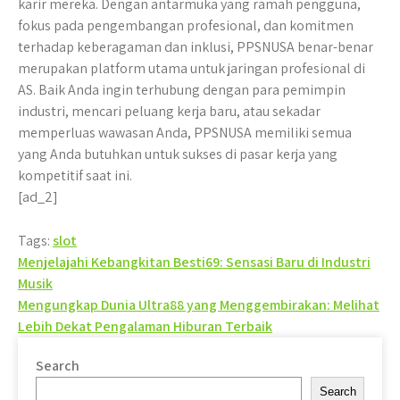
karir mereka. Dengan antarmuka yang ramah pengguna,
fokus pada pengembangan profesional, dan komitmen
terhadap keberagaman dan inklusi, PPSNUSA benar-benar
merupakan platform utama untuk jaringan profesional di
AS. Baik Anda ingin terhubung dengan para pemimpin
industri, mencari peluang kerja baru, atau sekadar
memperluas wawasan Anda, PPSNUSA memiliki semua
yang Anda butuhkan untuk sukses di pasar kerja yang
kompetitif saat ini.
[ad_2]
Tags:
slot
Post
Menjelajahi Kebangkitan Besti69: Sensasi Baru di Industri
Musik
navigation
Mengungkap Dunia Ultra88 yang Menggembirakan: Melihat
Lebih Dekat Pengalaman Hiburan Terbaik
Search
Search