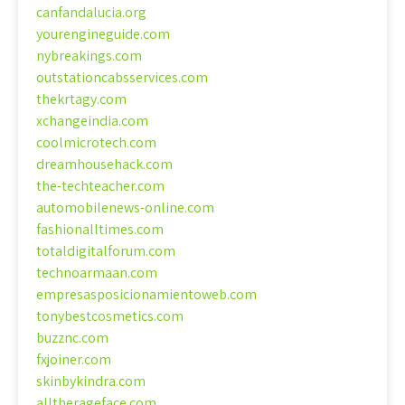
canfandalucia.org
yourengineguide.com
nybreakings.com
outstationcabsservices.com
thekrtagy.com
xchangeindia.com
coolmicrotech.com
dreamhousehack.com
the-techteacher.com
automobilenews-online.com
fashionalltimes.com
totaldigitalforum.com
technoarmaan.com
empresasposicionamientoweb.com
tonybestcosmetics.com
buzznc.com
fxjoiner.com
skinbykindra.com
alltherageface.com