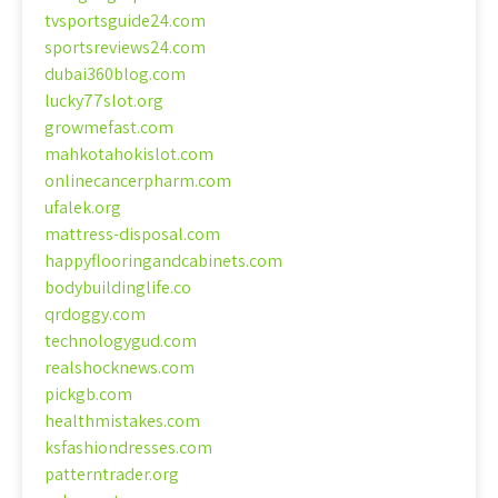
tvsportsguide24.com
sportsreviews24.com
dubai360blog.com
lucky77slot.org
growmefast.com
mahkotahokislot.com
onlinecancerpharm.com
ufalek.org
mattress-disposal.com
happyflooringandcabinets.com
bodybuildinglife.co
qrdoggy.com
technologygud.com
realshocknews.com
pickgb.com
healthmistakes.com
ksfashiondresses.com
patterntrader.org