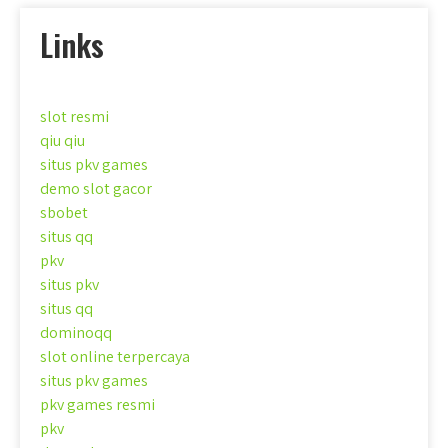
Links
slot resmi
qiu qiu
situs pkv games
demo slot gacor
sbobet
situs qq
pkv
situs pkv
situs qq
dominoqq
slot online terpercaya
situs pkv games
pkv games resmi
pkv