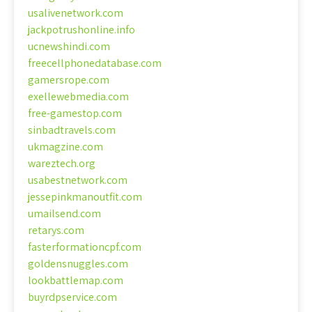
usalivenetwork.com
jackpotrushonline.info
ucnewshindi.com
freecellphonedatabase.com
gamersrope.com
exellewebmedia.com
free-gamestop.com
sinbadtravels.com
ukmagzine.com
wareztech.org
usabestnetwork.com
jessepinkmanoutfit.com
umailsend.com
retarys.com
fasterformationcpf.com
goldensnuggles.com
lookbattlemap.com
buyrdpservice.com