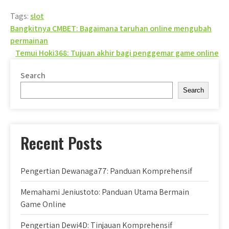
Tags:
slot
Post
Bangkitnya CMBET: Bagaimana taruhan online mengubah
permainan
navigation
Temui Hoki368: Tujuan akhir bagi penggemar game online
Search
Search
Recent Posts
Pengertian Dewanaga77: Panduan Komprehensif
Memahami Jeniustoto: Panduan Utama Bermain
Game Online
Pengertian Dewi4D: Tinjauan Komprehensif