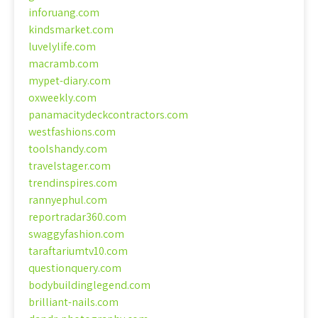
inforuang.com
kindsmarket.com
luvelylife.com
macramb.com
mypet-diary.com
oxweekly.com
panamacitydeckcontractors.com
westfashions.com
toolshandy.com
travelstager.com
trendinspires.com
rannyephul.com
reportradar360.com
swaggyfashion.com
taraftariumtv10.com
questionquery.com
bodybuildinglegend.com
brilliant-nails.com