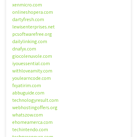
xenmicro.com
onlineshopera.com
dartyfresh.com
lewisenterprises.net
pcsoftwarefree.org
dailylinking.com
dnafyx.com
giocolenuvole.com
iyouessential.com
withloveamity.com
youlearncode.com
fxyatirim.com
abbuguide.com
technologyresult.com
webhostingoffers.org
whatszow.com
ehomeamerca.com
techintendo.com
techgreenpure.com