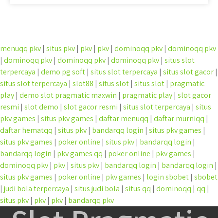
menuqq pkv
|
situs pkv
|
pkv
|
pkv
|
dominoqq pkv
|
dominoqq pkv
|
dominoqq pkv
|
dominoqq pkv
|
dominoqq pkv
|
situs slot
terpercaya
|
demo pg soft
|
situs slot terpercaya
|
situs slot gacor
|
situs slot terpercaya
|
slot88
|
situs slot
|
situs slot
|
pragmatic
play
|
demo slot pragmatic maxwin
|
pragmatic play
|
slot gacor
resmi
|
slot demo
|
slot gacor resmi
|
situs slot terpercaya
|
situs
pkv games
|
situs pkv games
|
daftar menuqq
|
daftar murniqq
|
daftar hematqq
|
situs pkv
|
bandarqq login
|
situs pkv games
|
situs pkv games
|
poker online
|
situs pkv
|
bandarqq login
|
bandarqq login
|
pkv games qq
|
poker online
|
pkv games
|
dominoqq pkv
|
pkv
|
situs pkv
|
bandarqq login
|
bandarqq login
|
situs pkv games
|
poker online
|
pkv games
|
login sbobet
|
sbobet
|
judi bola terpercaya
|
situs judi bola
|
situs qq
|
dominoqq
|
qq
|
situs pkv
|
pkv
|
pkv
|
bandarqq pkv