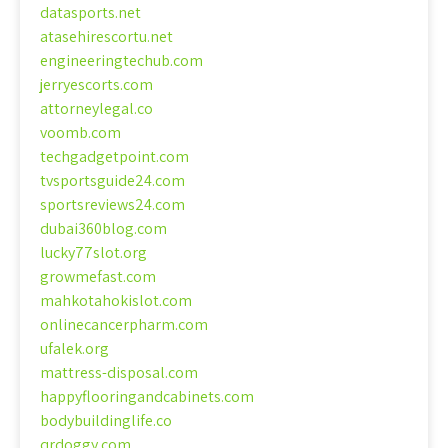
datasports.net
atasehirescortu.net
engineeringtechub.com
jerryescorts.com
attorneylegal.co
voomb.com
techgadgetpoint.com
tvsportsguide24.com
sportsreviews24.com
dubai360blog.com
lucky77slot.org
growmefast.com
mahkotahokislot.com
onlinecancerpharm.com
ufalek.org
mattress-disposal.com
happyflooringandcabinets.com
bodybuildinglife.co
qrdoggy.com