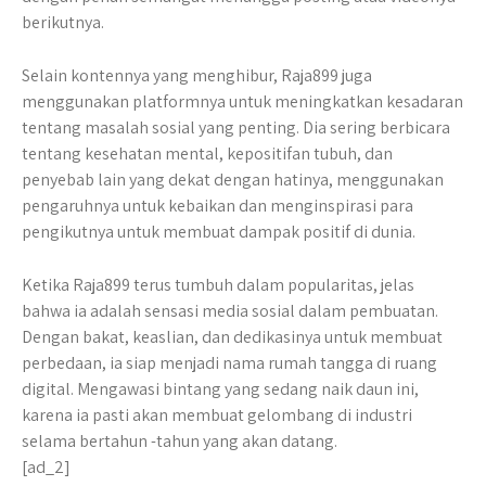
berikutnya.
Selain kontennya yang menghibur, Raja899 juga
menggunakan platformnya untuk meningkatkan kesadaran
tentang masalah sosial yang penting. Dia sering berbicara
tentang kesehatan mental, kepositifan tubuh, dan
penyebab lain yang dekat dengan hatinya, menggunakan
pengaruhnya untuk kebaikan dan menginspirasi para
pengikutnya untuk membuat dampak positif di dunia.
Ketika Raja899 terus tumbuh dalam popularitas, jelas
bahwa ia adalah sensasi media sosial dalam pembuatan.
Dengan bakat, keaslian, dan dedikasinya untuk membuat
perbedaan, ia siap menjadi nama rumah tangga di ruang
digital. Mengawasi bintang yang sedang naik daun ini,
karena ia pasti akan membuat gelombang di industri
selama bertahun -tahun yang akan datang.
[ad_2]