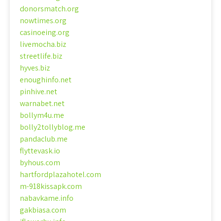
donorsmatch.org
nowtimes.org
casinoeing.org
livemocha.biz
streetlife.biz
hyves.biz
enoughinfo.net
pinhive.net
warnabet.net
bollym4u.me
bolly2tollyblog.me
pandaclub.me
flyttevask.io
byhous.com
hartfordplazahotel.com
m-918kissapk.com
nabavkame.info
gakbiasa.com