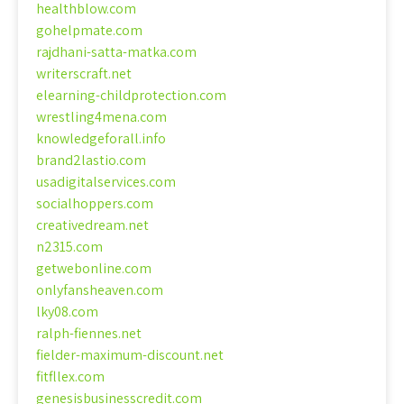
healthblow.com
gohelpmate.com
rajdhani-satta-matka.com
writerscraft.net
elearning-childprotection.com
wrestling4mena.com
knowledgeforall.info
brand2lastio.com
usadigitalservices.com
socialhoppers.com
creativedream.net
n2315.com
getwebonline.com
onlyfansheaven.com
lky08.com
ralph-fiennes.net
fielder-maximum-discount.net
fitfllex.com
genesisbusinesscredit.com