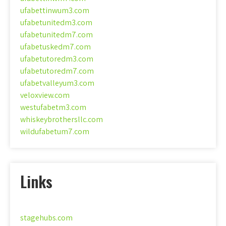
ufabettinwum3.com
ufabetunitedm3.com
ufabetunitedm7.com
ufabetuskedm7.com
ufabetutoredm3.com
ufabetutoredm7.com
ufabetvalleyum3.com
veloxview.com
westufabetm3.com
whiskeybrothersllc.com
wildufabetum7.com
Links
stagehubs.com