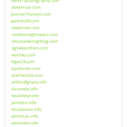
dandr-photography.com
dokteroce.com
journal-francais.com
justintv10.com
lawyerule.com
mediamingleseaco.com
mtsmarketingblog.com
nghekiemtien.com
wasirku.com
tejas24.com
poolturbo.com
prachestait.com
artforafghans.info
airvendio.info
healthexe.info
puretecx.info
tecadvance.info
aminityio.info
amiolahu.info