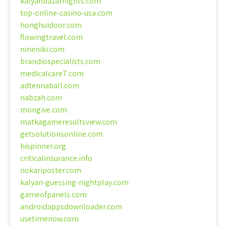
kalyanbazarnights.com
top-online-casino-usa.com
honghuidoor.com
flowingtravel.com
nineniki.com
brandiospecialists.com
medicalcare7.com
adtennaball.com
nabzah.com
mongive.com
matkagameresultsview.com
getsolutionsonline.com
hispinner.org
criticalinsurance.info
nokariposter.com
kalyan-guessing-nightplay.com
gameofpanels.com
androidappsdownloader.com
usetimenow.com