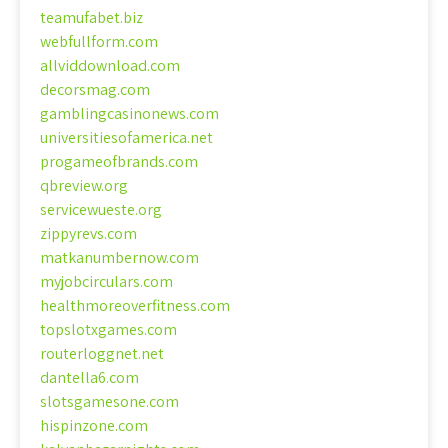
teamufabet.biz
webfullform.com
allviddownload.com
decorsmag.com
gamblingcasinonews.com
universitiesofamerica.net
progameofbrands.com
qbreview.org
servicewueste.org
zippyrevs.com
matkanumbernow.com
myjobcirculars.com
healthmoreoverfitness.com
topslotxgames.com
routerloggnet.net
dantella6.com
slotsgamesone.com
hispinzone.com