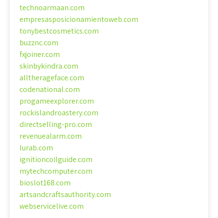
technoarmaan.com
empresasposicionamientoweb.com
tonybestcosmetics.com
buzznc.com
fxjoiner.com
skinbykindra.com
alltherageface.com
codenational.com
progameexplorer.com
rockislandroastery.com
directselling-pro.com
revenuealarm.com
lurab.com
ignitioncoilguide.com
mytechcomputer.com
bioslot168.com
artsandcraftsauthority.com
webservicelive.com