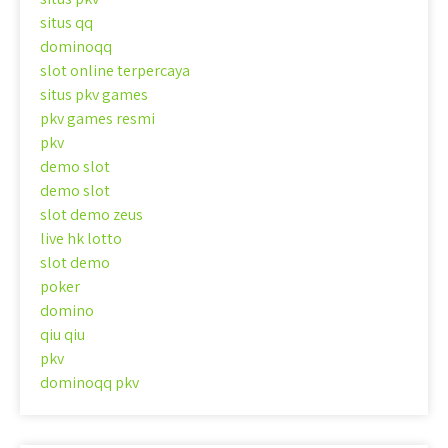
situs qq
dominoqq
slot online terpercaya
situs pkv games
pkv games resmi
pkv
demo slot
demo slot
slot demo zeus
live hk lotto
slot demo
poker
domino
qiu qiu
pkv
dominoqq pkv