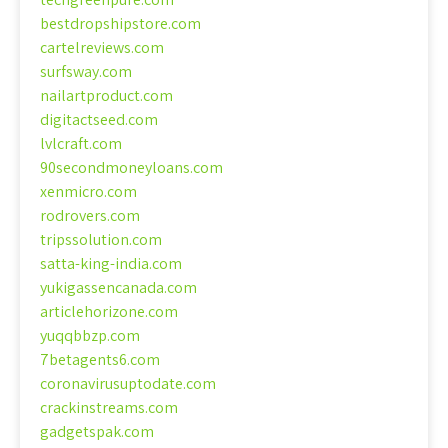
bestdropshipstore.com
cartelreviews.com
surfsway.com
nailartproduct.com
digitactseed.com
lvlcraft.com
90secondmoneyloans.com
xenmicro.com
rodrovers.com
tripssolution.com
satta-king-india.com
yukigassencanada.com
articlehorizone.com
yuqqbbzp.com
7betagents6.com
coronavirusuptodate.com
crackinstreams.com
gadgetspak.com