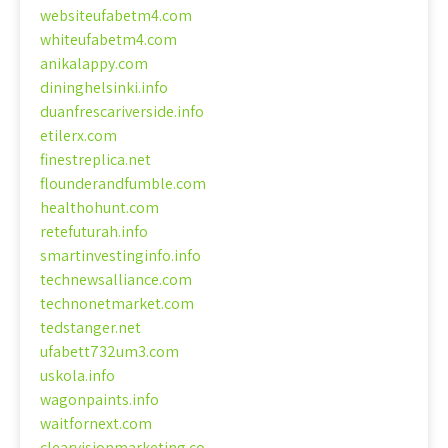
websiteufabetm4.com
whiteufabetm4.com
anikalappy.com
dininghelsinki.info
duanfrescariverside.info
etilerx.com
finestreplica.net
flounderandfumble.com
healthohunt.com
retefuturah.info
smartinvestinginfo.info
technewsalliance.com
technonetmarket.com
tedstanger.net
ufabett732um3.com
uskola.info
wagonpaints.info
waitfornext.com
clearvisionmarketing.co