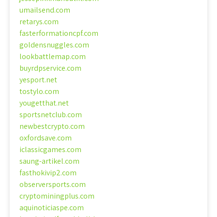
umailsend.com
retarys.com
fasterformationcpf.com
goldensnuggles.com
lookbattlemap.com
buyrdpservice.com
yesport.net
tostylo.com
yougetthat.net
sportsnetclub.com
newbestcrypto.com
oxfordsave.com
iclassicgames.com
saung-artikel.com
fasthokivip2.com
observersports.com
cryptominingplus.com
aquinoticiaspe.com