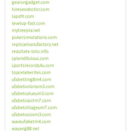
gearsngadget.com
hireseodoctor.com
lapsfit.com
levelup-fast.com
mytreepla.net
pokersimulations.com
replicamanufactory.net
rezultate-loto.info
splendifulous.com
sportsrecords4u.com
topceleberites.com
ufabetting8m4.com
ufabetunionum3.com
ufabetvalueum3.com
ufabetvaultm7.com
ufabetvillageum7.com
ufabetvoicem3.com
waveufabetm4.com
wayang88.net