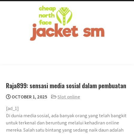
Skip
main
menu
to
content
Slot Pragmatic Play X1000,
Pilih slot X1000 dari Pragmatic Play hari ini dengan RTP
tertinggi. Slot gacor ini menawarkan peluang besar untuk
Slot Gacor Hari Ini dengan RTP
kemenangan besar.
Tertinggi
Raja899: sensasi media sosial dalam pembuatan
OCTOBER 1, 2025
Slot online
[ad_1]
Di dunia media sosial, ada banyak orang yang telah bangkit
untuk terkenal dan beruntung melalui kehadiran online
mereka. Salah satu bintang yang sedang naik daun adalah