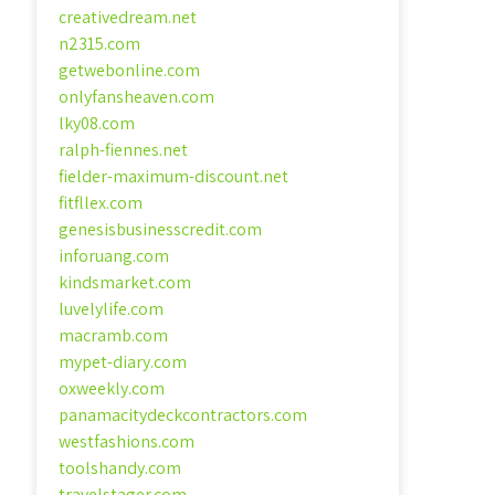
creativedream.net
n2315.com
getwebonline.com
onlyfansheaven.com
lky08.com
ralph-fiennes.net
fielder-maximum-discount.net
fitfllex.com
genesisbusinesscredit.com
inforuang.com
kindsmarket.com
luvelylife.com
macramb.com
mypet-diary.com
oxweekly.com
panamacitydeckcontractors.com
westfashions.com
toolshandy.com
travelstager.com