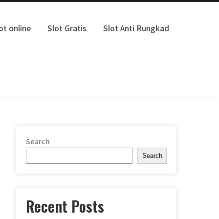
ot online
Slot Gratis
Slot Anti Rungkad
inggi
menangan besar.
Search
Search
Recent Posts