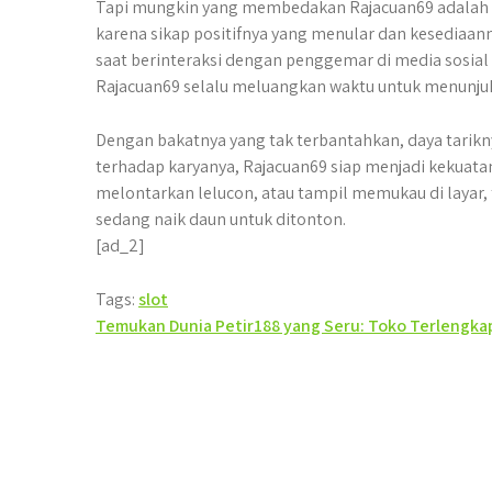
Tapi mungkin yang membedakan Rajacuan69 adalah c
karena sikap positifnya yang menular dan kesediaan
saat berinteraksi dengan penggemar di media sosia
Rajacuan69 selalu meluangkan waktu untuk menunjuk
Dengan bakatnya yang tak terbantahkan, daya tarikn
terhadap karyanya, Rajacuan69 siap menjadi kekuata
melontarkan lelucon, atau tampil memukau di layar,
sedang naik daun untuk ditonton.
[ad_2]
Tags:
slot
Post
Temukan Dunia Petir188 yang Seru: Toko Terlengka
navigation