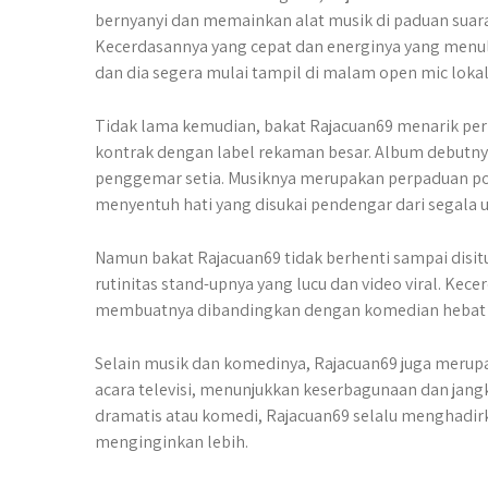
bernyanyi dan memainkan alat musik di paduan suara 
Kecerdasannya yang cepat dan energinya yang menu
dan dia segera mulai tampil di malam open mic lokal
Tidak lama kemudian, bakat Rajacuan69 menarik per
kontrak dengan label rekaman besar. Album debutnya, 
penggemar setia. Musiknya merupakan perpaduan pop,
menyentuh hati yang disukai pendengar dari segala u
Namun bakat Rajacuan69 tidak berhenti sampai disitu
rutinitas stand-upnya yang lucu dan video viral. K
membuatnya dibandingkan dengan komedian hebat se
Selain musik dan komedinya, Rajacuan69 juga merupa
acara televisi, menunjukkan keserbagunaan dan jan
dramatis atau komedi, Rajacuan69 selalu menghadi
menginginkan lebih.