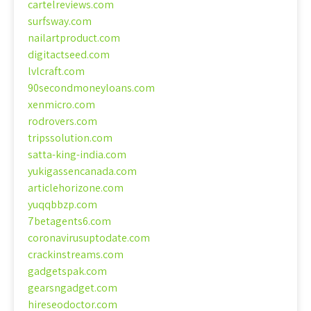
cartelreviews.com
surfsway.com
nailartproduct.com
digitactseed.com
lvlcraft.com
90secondmoneyloans.com
xenmicro.com
rodrovers.com
tripssolution.com
satta-king-india.com
yukigassencanada.com
articlehorizone.com
yuqqbbzp.com
7betagents6.com
coronavirusuptodate.com
crackinstreams.com
gadgetspak.com
gearsngadget.com
hireseodoctor.com