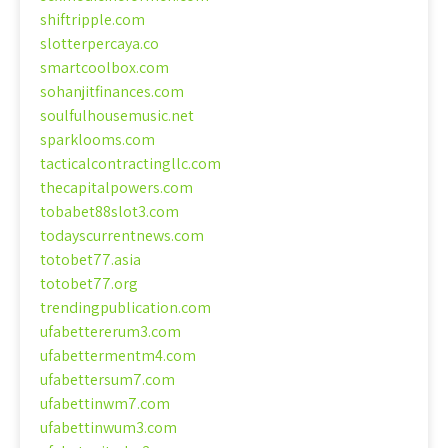
shiftripple.com
slotterpercaya.co
smartcoolbox.com
sohanjitfinances.com
soulfulhousemusic.net
sparklooms.com
tacticalcontractingllc.com
thecapitalpowers.com
tobabet88slot3.com
todayscurrentnews.com
totobet77.asia
totobet77.org
trendingpublication.com
ufabettererum3.com
ufabettermentm4.com
ufabettersum7.com
ufabettinwm7.com
ufabettinwum3.com