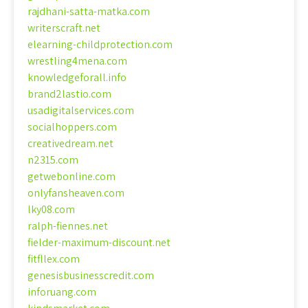
rajdhani-satta-matka.com
writerscraft.net
elearning-childprotection.com
wrestling4mena.com
knowledgeforall.info
brand2lastio.com
usadigitalservices.com
socialhoppers.com
creativedream.net
n2315.com
getwebonline.com
onlyfansheaven.com
lky08.com
ralph-fiennes.net
fielder-maximum-discount.net
fitfllex.com
genesisbusinesscredit.com
inforuang.com