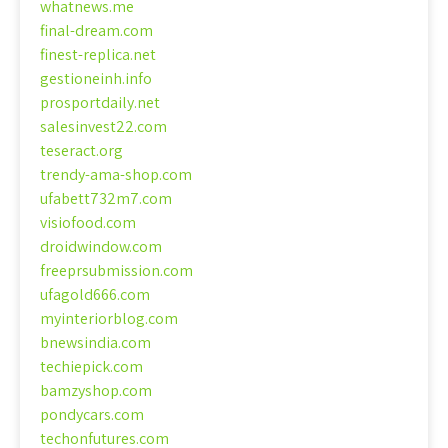
whatnews.me
final-dream.com
finest-replica.net
gestioneinh.info
prosportdaily.net
salesinvest22.com
teseract.org
trendy-ama-shop.com
ufabett732m7.com
visiofood.com
droidwindow.com
freeprsubmission.com
ufagold666.com
myinteriorblog.com
bnewsindia.com
techiepick.com
bamzyshop.com
pondycars.com
techonfutures.com