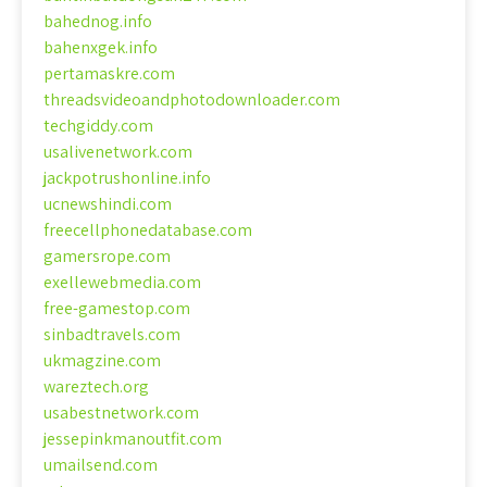
bahednog.info
bahenxgek.info
pertamaskre.com
threadsvideoandphotodownloader.com
techgiddy.com
usalivenetwork.com
jackpotrushonline.info
ucnewshindi.com
freecellphonedatabase.com
gamersrope.com
exellewebmedia.com
free-gamestop.com
sinbadtravels.com
ukmagzine.com
wareztech.org
usabestnetwork.com
jessepinkmanoutfit.com
umailsend.com