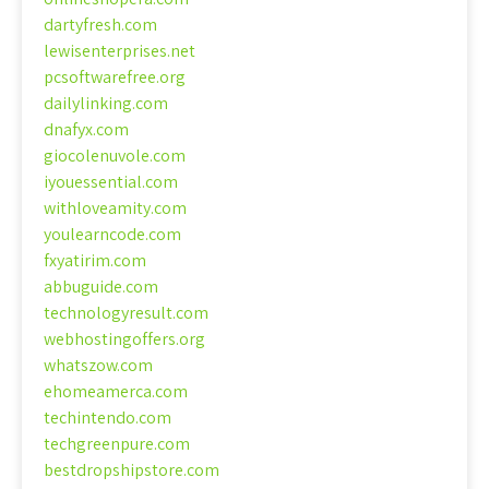
dartyfresh.com
lewisenterprises.net
pcsoftwarefree.org
dailylinking.com
dnafyx.com
giocolenuvole.com
iyouessential.com
withloveamity.com
youlearncode.com
fxyatirim.com
abbuguide.com
technologyresult.com
webhostingoffers.org
whatszow.com
ehomeamerca.com
techintendo.com
techgreenpure.com
bestdropshipstore.com