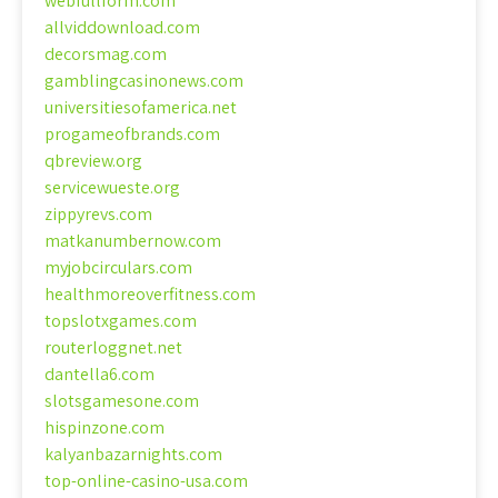
webfullform.com
allviddownload.com
decorsmag.com
gamblingcasinonews.com
universitiesofamerica.net
progameofbrands.com
qbreview.org
servicewueste.org
zippyrevs.com
matkanumbernow.com
myjobcirculars.com
healthmoreoverfitness.com
topslotxgames.com
routerloggnet.net
dantella6.com
slotsgamesone.com
hispinzone.com
kalyanbazarnights.com
top-online-casino-usa.com