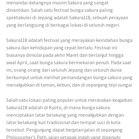
menandai datangnya musim Sakura yang sangat
dinantikan. Salah satu festival bunga sakura paling
spektakuler di Jepang adalah Sakura118, sebuah perayaan
yang berlangsung di berbagai lokasi di seluruh negeri.
Sakura118 adalah festival yang merayakan keindahan bunga
sakura dan kehidupan yang cepat berlalu. Festival ini
biasanya dimulai pada akhir Maret dan berlanjut hingga
awal April, saat bunga sakura bermekaran penuh. Pada saat
ini, orang-orang dari seluruh Jepang dan seluruh dunia
berkumpul untuk melihat pemandangan bunga sakura yang
menakjubkan di taman, kebun, dan di sepanjang tepi sungai.
Salah satu lokasi paling populer untuk merasakan keajaiban
Sakura118 adalah di Kyoto, di mana bunga sakura
menciptakan latar belakang yang menakjubkan dengan
latar belakang kuil tradisional dan tempat suci di kota
tersebut. Pengunjung dapat berjalan-jalan di sepanjang
Philosopher’s Path, jalan setapak indah yang dipenuhi