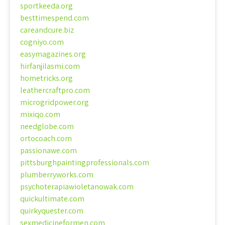
sportkeeda.org
besttimespend.com
careandcure.biz
cogniyo.com
easymagazines.org
hirfanjilasmi.com
hometricks.org
leathercraftpro.com
microgridpower.org
mixiqo.com
needglobe.com
ortocoach.com
passionawe.com
pittsburghpaintingprofessionals.com
plumberryworks.com
psychoterapiawioletanowak.com
quickultimate.com
quirkyquester.com
sexmedicineformen.com