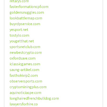
retarys.com
fasterformationcpf.com
goldensnuggles.com
lookbattlemap.com
buyrdpservice.com
yesport.net
tostylo.com
yougetthat.net
sportsnetclub.com
newbestcrypto.com
oxfordsave.com
iclassicgames.com
saung-artikel.com
fasthokivip2.com
observersports.com
cryptominingplus.com
aquinoticiaspe.com
longhairedfrenchbulldog.com
lawyersforhire.co