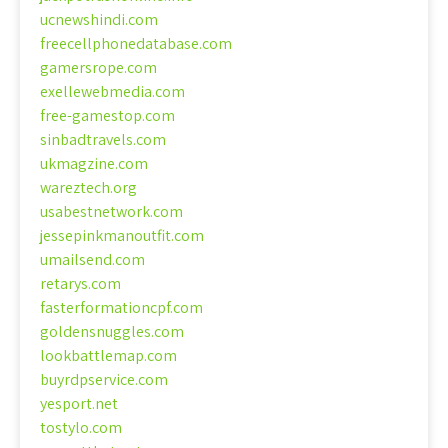
ucnewshindi.com
freecellphonedatabase.com
gamersrope.com
exellewebmedia.com
free-gamestop.com
sinbadtravels.com
ukmagzine.com
wareztech.org
usabestnetwork.com
jessepinkmanoutfit.com
umailsend.com
retarys.com
fasterformationcpf.com
goldensnuggles.com
lookbattlemap.com
buyrdpservice.com
yesport.net
tostylo.com