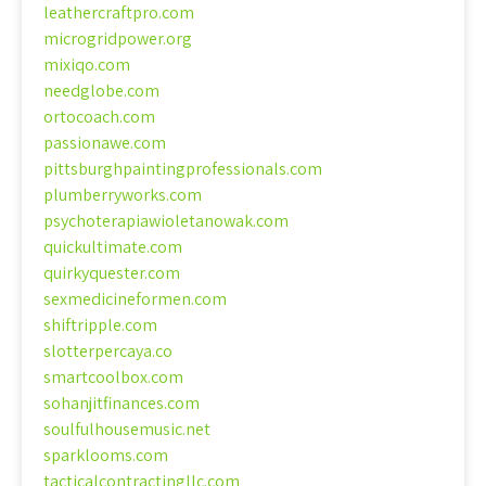
leathercraftpro.com
microgridpower.org
mixiqo.com
needglobe.com
ortocoach.com
passionawe.com
pittsburghpaintingprofessionals.com
plumberryworks.com
psychoterapiawioletanowak.com
quickultimate.com
quirkyquester.com
sexmedicineformen.com
shiftripple.com
slotterpercaya.co
smartcoolbox.com
sohanjitfinances.com
soulfulhousemusic.net
sparklooms.com
tacticalcontractingllc.com