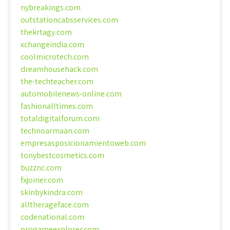
nybreakings.com
outstationcabsservices.com
thekrtagy.com
xchangeindia.com
coolmicrotech.com
dreamhousehack.com
the-techteacher.com
automobilenews-online.com
fashionalltimes.com
totaldigitalforum.com
technoarmaan.com
empresasposicionamientoweb.com
tonybestcosmetics.com
buzznc.com
fxjoiner.com
skinbykindra.com
alltherageface.com
codenational.com
progameexplorer.com