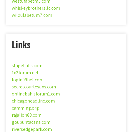
westufabetm3.com
whiskeybrothersllc.com
wildufabetum7.com
Links
stagehubs.com
1x2forum.net
login99bet.com
secretcourtesans.com
onlinebahisforum1.com
chicagoheadline.com
camming.org
rajalion88.com
goupuntacana.com
riversedgepark.com