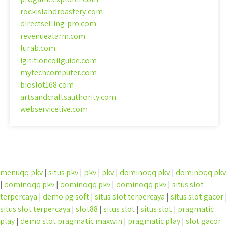
rockislandroastery.com
directselling-pro.com
revenuealarm.com
lurab.com
ignitioncoilguide.com
mytechcomputer.com
bioslot168.com
artsandcraftsauthority.com
webservicelive.com
menuqq pkv
|
situs pkv
|
pkv
|
pkv
|
dominoqq pkv
|
dominoqq pkv
|
dominoqq pkv
|
dominoqq pkv
|
dominoqq pkv
|
situs slot
terpercaya
|
demo pg soft
|
situs slot terpercaya
|
situs slot gacor
|
situs slot terpercaya
|
slot88
|
situs slot
|
situs slot
|
pragmatic
play
|
demo slot pragmatic maxwin
|
pragmatic play
|
slot gacor