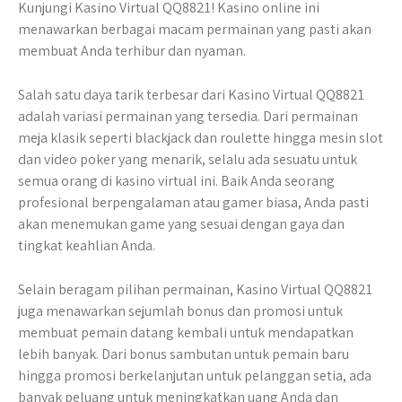
Kunjungi Kasino Virtual QQ8821! Kasino online ini
menawarkan berbagai macam permainan yang pasti akan
membuat Anda terhibur dan nyaman.
Salah satu daya tarik terbesar dari Kasino Virtual QQ8821
adalah variasi permainan yang tersedia. Dari permainan
meja klasik seperti blackjack dan roulette hingga mesin slot
dan video poker yang menarik, selalu ada sesuatu untuk
semua orang di kasino virtual ini. Baik Anda seorang
profesional berpengalaman atau gamer biasa, Anda pasti
akan menemukan game yang sesuai dengan gaya dan
tingkat keahlian Anda.
Selain beragam pilihan permainan, Kasino Virtual QQ8821
juga menawarkan sejumlah bonus dan promosi untuk
membuat pemain datang kembali untuk mendapatkan
lebih banyak. Dari bonus sambutan untuk pemain baru
hingga promosi berkelanjutan untuk pelanggan setia, ada
banyak peluang untuk meningkatkan uang Anda dan