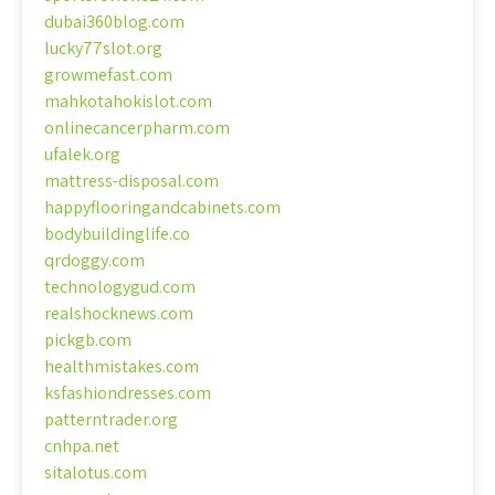
dubai360blog.com
lucky77slot.org
growmefast.com
mahkotahokislot.com
onlinecancerpharm.com
ufalek.org
mattress-disposal.com
happyflooringandcabinets.com
bodybuildinglife.co
qrdoggy.com
technologygud.com
realshocknews.com
pickgb.com
healthmistakes.com
ksfashiondresses.com
patterntrader.org
cnhpa.net
sitalotus.com