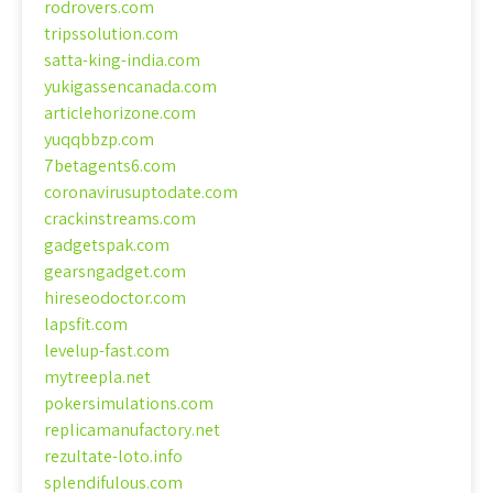
rodrovers.com
tripssolution.com
satta-king-india.com
yukigassencanada.com
articlehorizone.com
yuqqbbzp.com
7betagents6.com
coronavirusuptodate.com
crackinstreams.com
gadgetspak.com
gearsngadget.com
hireseodoctor.com
lapsfit.com
levelup-fast.com
mytreepla.net
pokersimulations.com
replicamanufactory.net
rezultate-loto.info
splendifulous.com