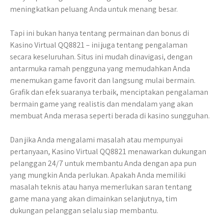
meningkatkan peluang Anda untuk menang besar.
Tapi ini bukan hanya tentang permainan dan bonus di
Kasino Virtual QQ8821 – ini juga tentang pengalaman
secara keseluruhan. Situs ini mudah dinavigasi, dengan
antarmuka ramah pengguna yang memudahkan Anda
menemukan game favorit dan langsung mulai bermain.
Grafik dan efek suaranya terbaik, menciptakan pengalaman
bermain game yang realistis dan mendalam yang akan
membuat Anda merasa seperti berada di kasino sungguhan.
Dan jika Anda mengalami masalah atau mempunyai
pertanyaan, Kasino Virtual QQ8821 menawarkan dukungan
pelanggan 24/7 untuk membantu Anda dengan apa pun
yang mungkin Anda perlukan. Apakah Anda memiliki
masalah teknis atau hanya memerlukan saran tentang
game mana yang akan dimainkan selanjutnya, tim
dukungan pelanggan selalu siap membantu.