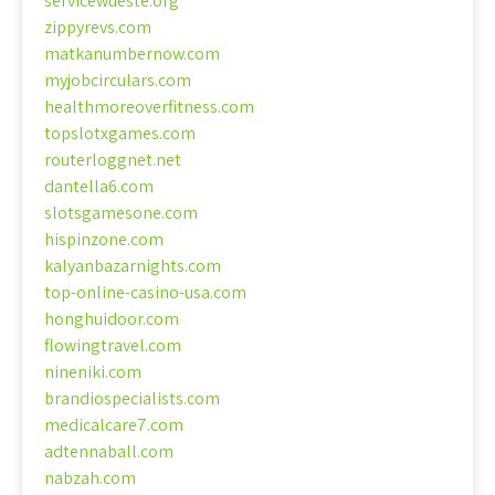
servicewueste.org
zippyrevs.com
matkanumbernow.com
myjobcirculars.com
healthmoreoverfitness.com
topslotxgames.com
routerloggnet.net
dantella6.com
slotsgamesone.com
hispinzone.com
kalyanbazarnights.com
top-online-casino-usa.com
honghuidoor.com
flowingtravel.com
nineniki.com
brandiospecialists.com
medicalcare7.com
adtennaball.com
nabzah.com