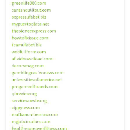
greenlife360.com
cantshoutitout.com
expressufabet.biz
mypuertoplata.net
thepioneerxpress.com
howtofixissue.com
teamufabet.biz
webfullform.com
allviddownload.com
decorsmag.com
gamblingcasinonews.com
universitiesofamerica.net
progameofbrands.com
qbreview.org
servicewueste.org
zippyrevs.com
matkanumbernow.com
myjobcirculars.com
healthmoreoverfitness.com