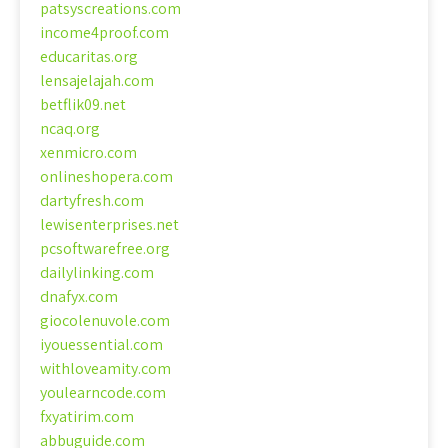
patsyscreations.com
income4proof.com
educaritas.org
lensajelajah.com
betflik09.net
ncaq.org
xenmicro.com
onlineshopera.com
dartyfresh.com
lewisenterprises.net
pcsoftwarefree.org
dailylinking.com
dnafyx.com
giocolenuvole.com
iyouessential.com
withloveamity.com
youlearncode.com
fxyatirim.com
abbuguide.com