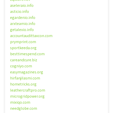
aseleraio.info
asticio.info
egardenio.info
arxteamio.info
getalexio.info
accountaudittaxcon.com
prymprint.com
sportkeeda.org
besttimespend.com
careandcure.biz
cogniyo.com
easymagazines.org
hirfanjilasmi.com
hometricks.org
leathercraftpro.com
microgridpower.org
mixiqo.com
needglobe.com