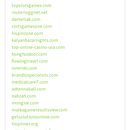
topslotxgames.com
routerloggnet.net
dantella6.com
slotsgamesone.com
hispinzone.com
kalyanbazarnights.com
top-online-casino-usa.com
honghuidoor.com
flowingtravel.com
nineniki.com
brandiospecialists.com
medicalcare7.com
adtennaball.com
nabzah.com
mongive.com
matkagameresultsview.com
getsolutionsonline.com
hispinner.org