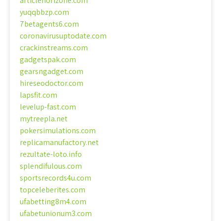
articlehorizone.com
yuqqbbzp.com
7betagents6.com
coronavirusuptodate.com
crackinstreams.com
gadgetspak.com
gearsngadget.com
hireseodoctor.com
lapsfit.com
levelup-fast.com
mytreepla.net
pokersimulations.com
replicamanufactory.net
rezultate-loto.info
splendifulous.com
sportsrecords4u.com
topceleberites.com
ufabetting8m4.com
ufabetunionum3.com