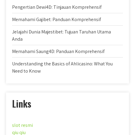
Pengertian Dewi4D: Tinjauan Komprehensif
Memahami Gajibet: Panduan Komprehensif
Jelajahi Dunia Majestibet: Tujuan Taruhan Utama
Anda
Memahami Saung4D: Panduan Komprehensif
Understanding the Basics of Ahlicasino: What You
Need to Know
Links
slot resmi
qiu qiu