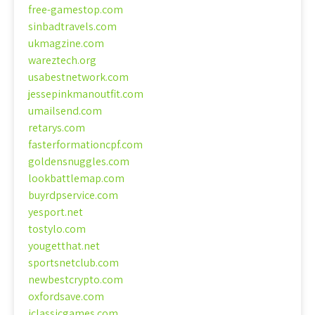
free-gamestop.com
sinbadtravels.com
ukmagzine.com
wareztech.org
usabestnetwork.com
jessepinkmanoutfit.com
umailsend.com
retarys.com
fasterformationcpf.com
goldensnuggles.com
lookbattlemap.com
buyrdpservice.com
yesport.net
tostylo.com
yougetthat.net
sportsnetclub.com
newbestcrypto.com
oxfordsave.com
iclassicgames.com