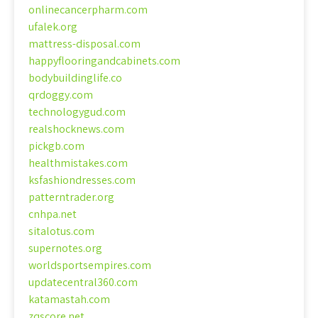
onlinecancerpharm.com
ufalek.org
mattress-disposal.com
happyflooringandcabinets.com
bodybuildinglife.co
qrdoggy.com
technologygud.com
realshocknews.com
pickgb.com
healthmistakes.com
ksfashiondresses.com
patterntrader.org
cnhpa.net
sitalotus.com
supernotes.org
worldsportsempires.com
updatecentral360.com
katamastah.com
zqscore.net