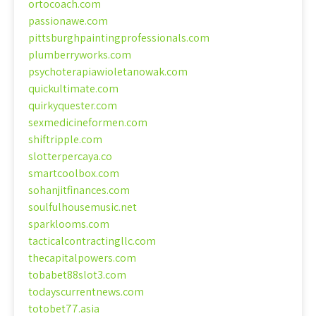
ortocoach.com
passionawe.com
pittsburghpaintingprofessionals.com
plumberryworks.com
psychoterapiawioletanowak.com
quickultimate.com
quirkyquester.com
sexmedicineformen.com
shiftripple.com
slotterpercaya.co
smartcoolbox.com
sohanjitfinances.com
soulfulhousemusic.net
sparklooms.com
tacticalcontractingllc.com
thecapitalpowers.com
tobabet88slot3.com
todayscurrentnews.com
totobet77.asia