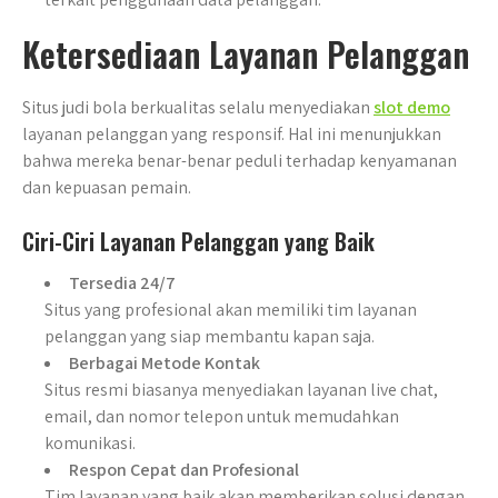
Ketersediaan Layanan Pelanggan
Situs judi bola berkualitas selalu menyediakan
slot demo
layanan pelanggan yang responsif. Hal ini menunjukkan
bahwa mereka benar-benar peduli terhadap kenyamanan
dan kepuasan pemain.
Ciri-Ciri Layanan Pelanggan yang Baik
Tersedia 24/7
Situs yang profesional akan memiliki tim layanan
pelanggan yang siap membantu kapan saja.
Berbagai Metode Kontak
Situs resmi biasanya menyediakan layanan live chat,
email, dan nomor telepon untuk memudahkan
komunikasi.
Respon Cepat dan Profesional
Tim layanan yang baik akan memberikan solusi dengan