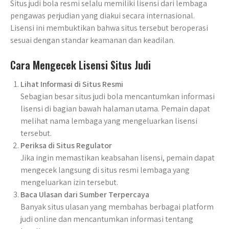
Situs judi bola resmi selalu memiliki lisensi dari lembaga
pengawas perjudian yang diakui secara internasional.
Lisensi ini membuktikan bahwa situs tersebut beroperasi
sesuai dengan standar keamanan dan keadilan.
Cara Mengecek Lisensi Situs Judi
Lihat Informasi di Situs Resmi
Sebagian besar situs judi bola mencantumkan informasi
lisensi di bagian bawah halaman utama. Pemain dapat
melihat nama lembaga yang mengeluarkan lisensi
tersebut.
Periksa di Situs Regulator
Jika ingin memastikan keabsahan lisensi, pemain dapat
mengecek langsung di situs resmi lembaga yang
mengeluarkan izin tersebut.
Baca Ulasan dari Sumber Terpercaya
Banyak situs ulasan yang membahas berbagai platform
judi online dan mencantumkan informasi tentang