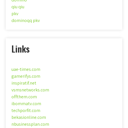
qiu qiu
pkv
dominoqq pkv
Links
uae-times.com
gamerifys.com
inspiratif.net
vsmsnetworks.com
offthem.com
ibommatv.com
techporfit.com
bekasionline.com
nbusinessplan.com