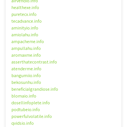
airvendio.info
healthexe.info
puretecx.info
tecadvance.info
aminityio.info
amiolahu.info
ampacheme.info
ampullahu.info
aromaxme.info
asserthatecontrast.info
atenderme.info
bangumiio.info
bekosunhu.info
beneficialgrandiose.info
blomaio.info
dosellinfoplete.info
podtubeio.info
powerfulvolatile.info
qvidsio.info