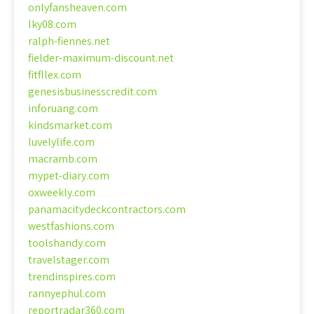
onlyfansheaven.com
lky08.com
ralph-fiennes.net
fielder-maximum-discount.net
fitfllex.com
genesisbusinesscredit.com
inforuang.com
kindsmarket.com
luvelylife.com
macramb.com
mypet-diary.com
oxweekly.com
panamacitydeckcontractors.com
westfashions.com
toolshandy.com
travelstager.com
trendinspires.com
rannyephul.com
reportradar360.com