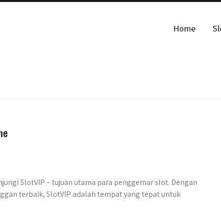
Home
Sl
Slot Gacor Hari Ini dengan RTP Tert
n RTP tertinggi. Slot gacor ini menawarkan peluang besar untuk ke
ne
jungi SlotVIP – tujuan utama para penggemar slot. Dengan
gan terbaik, SlotVIP adalah tempat yang tepat untuk