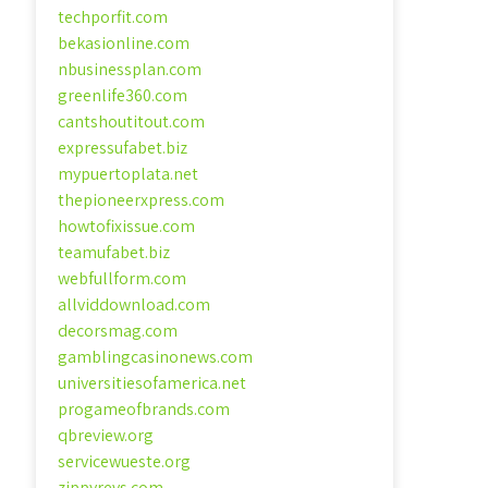
techporfit.com
bekasionline.com
nbusinessplan.com
greenlife360.com
cantshoutitout.com
expressufabet.biz
mypuertoplata.net
thepioneerxpress.com
howtofixissue.com
teamufabet.biz
webfullform.com
allviddownload.com
decorsmag.com
gamblingcasinonews.com
universitiesofamerica.net
progameofbrands.com
qbreview.org
servicewueste.org
zippyrevs.com