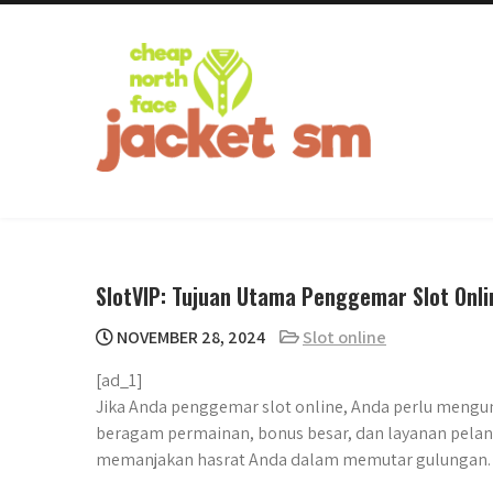
Skip
to
content
Slot Pragmatic Play X1000, 
Pilih slot X1000 dari Pragmatic Play hari ini denga
SlotVIP: Tujuan Utama Penggemar Slot Onli
NOVEMBER 28, 2024
Slot online
[ad_1]
Jika Anda penggemar slot online, Anda perlu mengun
beragam permainan, bonus besar, dan layanan pelang
memanjakan hasrat Anda dalam memutar gulungan.