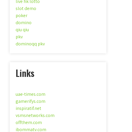
live hk lotto
slot demo
poker
domino
qiu qiu
pkv
dominoqq pkv
Links
uae-times.com
gamerifys.com
inspiratif.net
vsmsnetworks.com
offthem.com
ibommatv.com