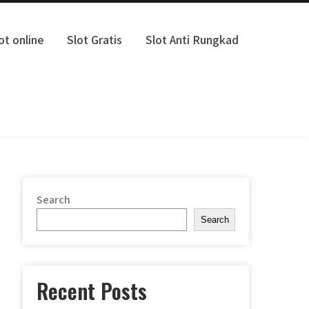
ot online
Slot Gratis
Slot Anti Rungkad
inggi
menangan besar.
Search
Search
Recent Posts