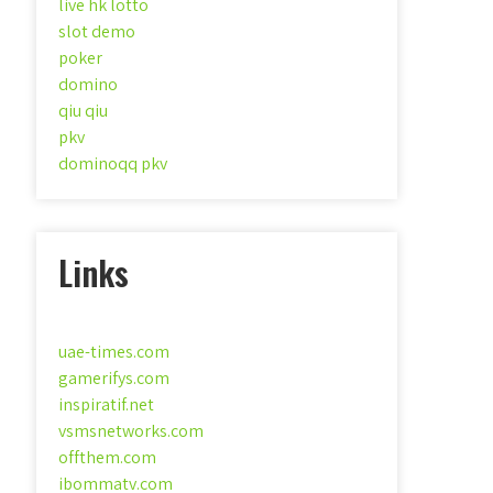
live hk lotto
slot demo
poker
domino
qiu qiu
pkv
dominoqq pkv
Links
uae-times.com
gamerifys.com
inspiratif.net
vsmsnetworks.com
offthem.com
ibommatv.com