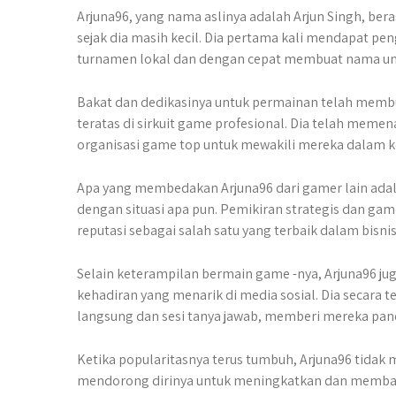
Arjuna96, yang nama aslinya adalah Arjun Singh, be
sejak dia masih kecil. Dia pertama kali mendapat pe
turnamen lokal dan dengan cepat membuat nama untu
Bakat dan dedikasinya untuk permainan telah membu
teratas di sirkuit game profesional. Dia telah meme
organisasi game top untuk mewakili mereka dalam k
Apa yang membedakan Arjuna96 dari gamer lain ada
dengan situasi apa pun. Pemikiran strategis dan 
reputasi sebagai salah satu yang terbaik dalam bisnis 
Selain keterampilan bermain game -nya, Arjuna96 ju
kehadiran yang menarik di media sosial. Dia secara
langsung dan sesi tanya jawab, memberi mereka pan
Ketika popularitasnya terus tumbuh, Arjuna96 tidak
mendorong dirinya untuk meningkatkan dan membawa