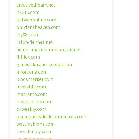
creativedream.net
n2315.com
getwebonline.com
onlyfansheaven.com
lky08.com
ralph-fiennes.net
fielder-maximum-discount.net
fitfllex.com
genesisbusinesscredit.com
inforuang.com
kindsmarket.com
luvelylife.com
macramb.com
mypet-diary.com
oxweekly.com
panamacitydeckcontractors.com
westfashions.com
toolshandy.com
travelstager.com