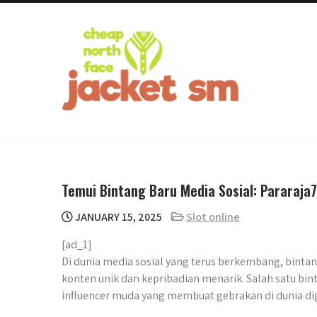
Skip
to
content
Slot Pragmatic Play X1000, 
Pilih slot X1000 dari Pragmatic Play hari ini denga
Temui Bintang Baru Media Sosial: Pararaja
JANUARY 15, 2025
Slot online
[ad_1]
Di dunia media sosial yang terus berkembang, bint
konten unik dan kepribadian menarik. Salah satu bin
influencer muda yang membuat gebrakan di dunia dig