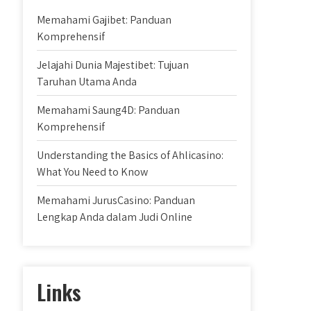
Memahami Gajibet: Panduan
Komprehensif
Jelajahi Dunia Majestibet: Tujuan
Taruhan Utama Anda
Memahami Saung4D: Panduan
Komprehensif
Understanding the Basics of Ahlicasino:
What You Need to Know
Memahami JurusCasino: Panduan
Lengkap Anda dalam Judi Online
Links