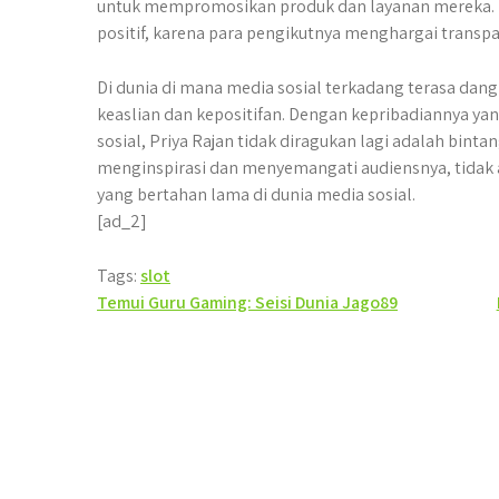
untuk mempromosikan produk dan layanan mereka. 
positif, karena para pengikutnya menghargai transpa
Di dunia di mana media sosial terkadang terasa dang
keaslian dan kepositifan. Dengan kepribadiannya ya
sosial, Priya Rajan tidak diragukan lagi adalah bintan
menginspirasi dan menyemangati audiensnya, tidak
yang bertahan lama di dunia media sosial.
[ad_2]
Tags:
slot
Post
Temui Guru Gaming: Seisi Dunia Jago89
navigation