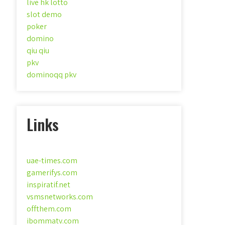
live hk lotto
slot demo
poker
domino
qiu qiu
pkv
dominoqq pkv
Links
uae-times.com
gamerifys.com
inspiratif.net
vsmsnetworks.com
offthem.com
ibommatv.com