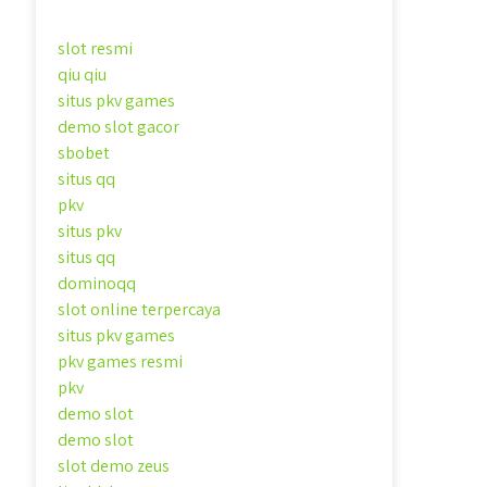
slot resmi
qiu qiu
situs pkv games
demo slot gacor
sbobet
situs qq
pkv
situs pkv
situs qq
dominoqq
slot online terpercaya
situs pkv games
pkv games resmi
pkv
demo slot
demo slot
slot demo zeus