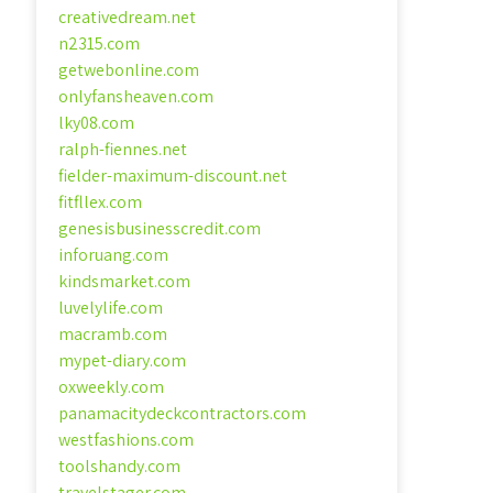
creativedream.net
n2315.com
getwebonline.com
onlyfansheaven.com
lky08.com
ralph-fiennes.net
fielder-maximum-discount.net
fitfllex.com
genesisbusinesscredit.com
inforuang.com
kindsmarket.com
luvelylife.com
macramb.com
mypet-diary.com
oxweekly.com
panamacitydeckcontractors.com
westfashions.com
toolshandy.com
travelstager.com