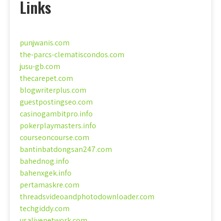
Links
punjwanis.com
the-parcs-clematiscondos.com
jusu-gb.com
thecarepet.com
blogwriterplus.com
guestpostingseo.com
casinogambitpro.info
pokerplaymasters.info
courseoncourse.com
bantinbatdongsan247.com
bahednog.info
bahenxgek.info
pertamaskre.com
threadsvideoandphotodownloader.com
techgiddy.com
usalivenetwork.com