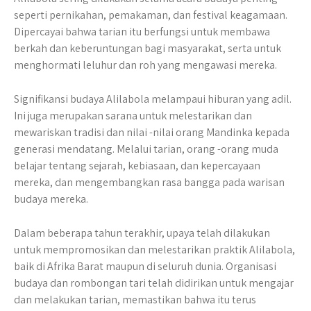
seperti pernikahan, pemakaman, dan festival keagamaan.
Dipercayai bahwa tarian itu berfungsi untuk membawa
berkah dan keberuntungan bagi masyarakat, serta untuk
menghormati leluhur dan roh yang mengawasi mereka.
Signifikansi budaya Alilabola melampaui hiburan yang adil.
Ini juga merupakan sarana untuk melestarikan dan
mewariskan tradisi dan nilai -nilai orang Mandinka kepada
generasi mendatang. Melalui tarian, orang -orang muda
belajar tentang sejarah, kebiasaan, dan kepercayaan
mereka, dan mengembangkan rasa bangga pada warisan
budaya mereka.
Dalam beberapa tahun terakhir, upaya telah dilakukan
untuk mempromosikan dan melestarikan praktik Alilabola,
baik di Afrika Barat maupun di seluruh dunia. Organisasi
budaya dan rombongan tari telah didirikan untuk mengajar
dan melakukan tarian, memastikan bahwa itu terus