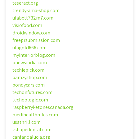
teseract.org
trendy-ama-shop.com
ufabett732m7.com
visiofood.com
droidwindow.com
freeprsubmission.com
ufagold666.com
myinteriorblog.com
bnewsindia.com
techiepick.com
bamzyshop.com
pondycars.com
techonfutures.com
techoologic.com
raspberryketonescanada.org
medihealthrules.com
usathrill.com
vshapedental.com
canfandalucia.org