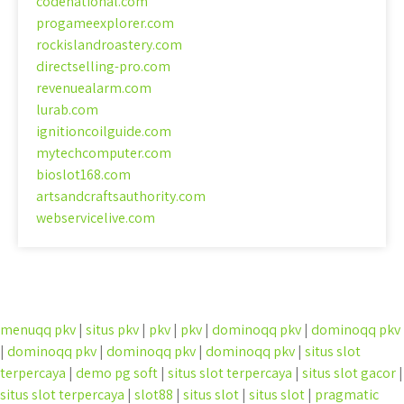
codenational.com
progameexplorer.com
rockislandroastery.com
directselling-pro.com
revenuealarm.com
lurab.com
ignitioncoilguide.com
mytechcomputer.com
bioslot168.com
artsandcraftsauthority.com
webservicelive.com
menuqq pkv
|
situs pkv
|
pkv
|
pkv
|
dominoqq pkv
|
dominoqq pkv
|
dominoqq pkv
|
dominoqq pkv
|
dominoqq pkv
|
situs slot
terpercaya
|
demo pg soft
|
situs slot terpercaya
|
situs slot gacor
|
situs slot terpercaya
|
slot88
|
situs slot
|
situs slot
|
pragmatic