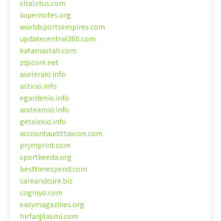
sitalotus.com
supernotes.org
worldsportsempires.com
updatecentral360.com
katamastah.com
zqscore.net
aseleraio.info
asticio.info
egardenio.info
arxteamio.info
getalexio.info
accountaudittaxcon.com
prymprint.com
sportkeeda.org
besttimespend.com
careandcure.biz
cogniyo.com
easymagazines.org
hirfanjilasmi.com