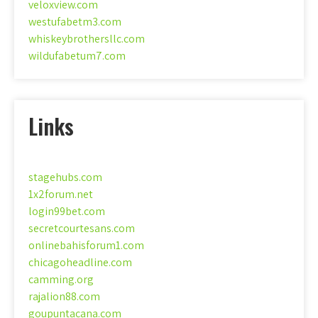
veloxview.com
westufabetm3.com
whiskeybrothersllc.com
wildufabetum7.com
Links
stagehubs.com
1x2forum.net
login99bet.com
secretcourtesans.com
onlinebahisforum1.com
chicagoheadline.com
camming.org
rajalion88.com
goupuntacana.com