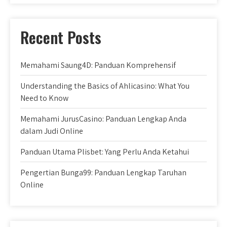
Recent Posts
Memahami Saung4D: Panduan Komprehensif
Understanding the Basics of Ahlicasino: What You
Need to Know
Memahami JurusCasino: Panduan Lengkap Anda
dalam Judi Online
Panduan Utama Plisbet: Yang Perlu Anda Ketahui
Pengertian Bunga99: Panduan Lengkap Taruhan
Online