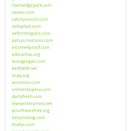
riversedgepark.com
zaseez.com
catchycrunch.com
nofaphub.com
nefertitingalls.com
patsyscreations.com
income4proof.com
educaritas.org
lensajelajah.com
betflik09.net
ncaq.org
xenmicro.com
onlineshopera.com
dartyfresh.com
lewisenterprises.net
pcsoftwarefree.org
dailylinking.com
dnafyx.com