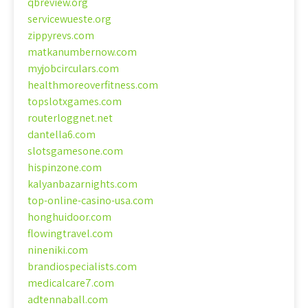
qbreview.org
servicewueste.org
zippyrevs.com
matkanumbernow.com
myjobcirculars.com
healthmoreoverfitness.com
topslotxgames.com
routerloggnet.net
dantella6.com
slotsgamesone.com
hispinzone.com
kalyanbazarnights.com
top-online-casino-usa.com
honghuidoor.com
flowingtravel.com
nineniki.com
brandiospecialists.com
medicalcare7.com
adtennaball.com