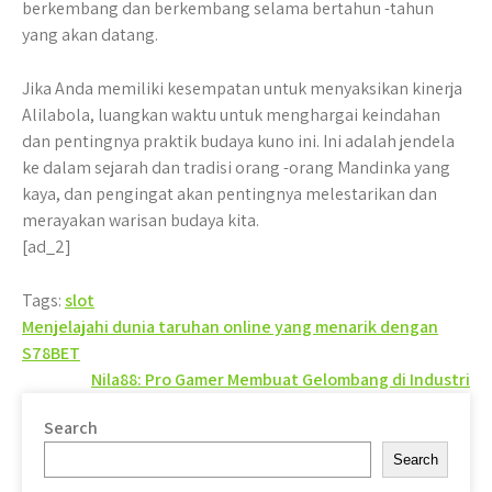
berkembang dan berkembang selama bertahun -tahun
yang akan datang.
Jika Anda memiliki kesempatan untuk menyaksikan kinerja
Alilabola, luangkan waktu untuk menghargai keindahan
dan pentingnya praktik budaya kuno ini. Ini adalah jendela
ke dalam sejarah dan tradisi orang -orang Mandinka yang
kaya, dan pengingat akan pentingnya melestarikan dan
merayakan warisan budaya kita.
[ad_2]
Tags:
slot
Post
Menjelajahi dunia taruhan online yang menarik dengan
S78BET
navigation
Nila88: Pro Gamer Membuat Gelombang di Industri
Search
Search