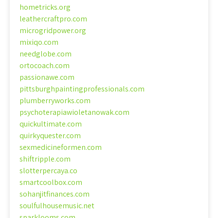
hometricks.org
leathercraftpro.com
microgridpower.org
mixiqo.com
needglobe.com
ortocoach.com
passionawe.com
pittsburghpaintingprofessionals.com
plumberryworks.com
psychoterapiawioletanowak.com
quickultimate.com
quirkyquester.com
sexmedicineformen.com
shiftripple.com
slotterpercaya.co
smartcoolbox.com
sohanjitfinances.com
soulfulhousemusic.net
sparklooms.com