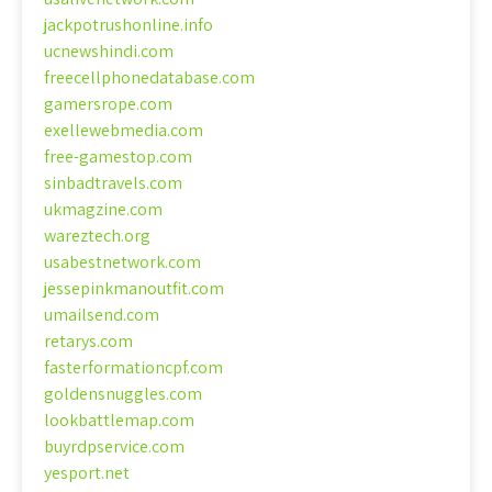
jackpotrushonline.info
ucnewshindi.com
freecellphonedatabase.com
gamersrope.com
exellewebmedia.com
free-gamestop.com
sinbadtravels.com
ukmagzine.com
wareztech.org
usabestnetwork.com
jessepinkmanoutfit.com
umailsend.com
retarys.com
fasterformationcpf.com
goldensnuggles.com
lookbattlemap.com
buyrdpservice.com
yesport.net