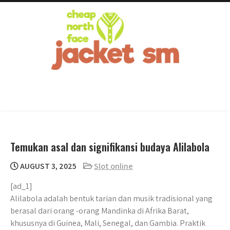
Skip
main
menu
to
content
Slot Pragmatic Play X1000,
Pilih slot X1000 dari Pragmatic Play hari ini dengan RTP
tertinggi. Slot gacor ini menawarkan peluang besar untuk
Slot Gacor Hari Ini dengan RTP
kemenangan besar.
Tertinggi
Temukan asal dan signifikansi budaya Alilabola
AUGUST 3, 2025
Slot online
[ad_1]
Alilabola adalah bentuk tarian dan musik tradisional yang
berasal dari orang -orang Mandinka di Afrika Barat,
khususnya di Guinea, Mali, Senegal, dan Gambia. Praktik