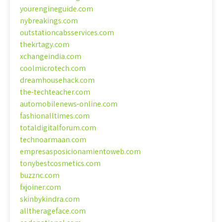
yourengineguide.com
nybreakings.com
outstationcabsservices.com
thekrtagy.com
xchangeindia.com
coolmicrotech.com
dreamhousehack.com
the-techteacher.com
automobilenews-online.com
fashionalltimes.com
totaldigitalforum.com
technoarmaan.com
empresasposicionamientoweb.com
tonybestcosmetics.com
buzznc.com
fxjoiner.com
skinbykindra.com
alltherageface.com