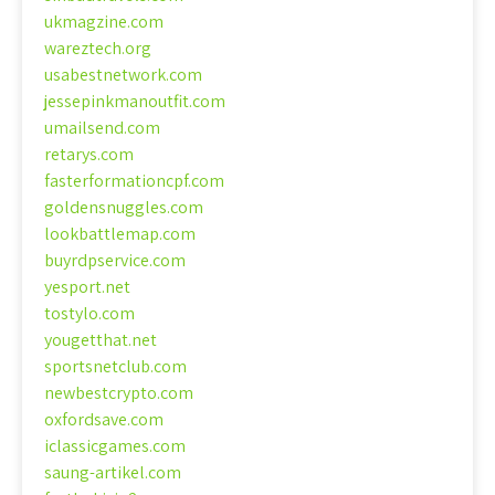
ukmagzine.com
wareztech.org
usabestnetwork.com
jessepinkmanoutfit.com
umailsend.com
retarys.com
fasterformationcpf.com
goldensnuggles.com
lookbattlemap.com
buyrdpservice.com
yesport.net
tostylo.com
yougetthat.net
sportsnetclub.com
newbestcrypto.com
oxfordsave.com
iclassicgames.com
saung-artikel.com