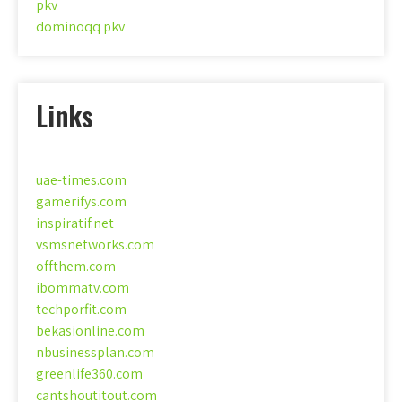
pkv
dominoqq pkv
Links
uae-times.com
gamerifys.com
inspiratif.net
vsmsnetworks.com
offthem.com
ibommatv.com
techporfit.com
bekasionline.com
nbusinessplan.com
greenlife360.com
cantshoutitout.com