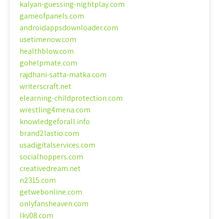
kalyan-guessing-nightplay.com
gameofpanels.com
androidappsdownloader.com
usetimenow.com
healthblow.com
gohelpmate.com
rajdhani-satta-matka.com
writerscraft.net
elearning-childprotection.com
wrestling4mena.com
knowledgeforall.info
brand2lastio.com
usadigitalservices.com
socialhoppers.com
creativedream.net
n2315.com
getwebonline.com
onlyfansheaven.com
lky08.com