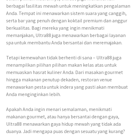
berbagai fasilitas mewah untuk meningkatkan pengalaman
Anda. Tempat ini menawarkan sistem suara yang canggih,
serta bar yang penuh dengan koktail premium dan anggur
berkualitas. Bagi mereka yang ingin menikmati
memanjakan, Ultra88 juga menawarkan berbagai layanan
spa untuk membantu Anda bersantai dan meremajakan.
Tetapi kemewahan tidak berhenti di sana – Ultra88 juga
menampilkan pilihan pilihan makan kelas atas untuk
memuaskan hasrat kuliner Anda. Dari masakan gourmet
hingga makanan penutup dekaden, restoran venue
menawarkan pesta untuk indera yang pasti akan membuat
Anda menginginkan lebih.
Apakah Anda ingin menari semalaman, menikmati
makanan gourmet, atau hanya bersantai dengan gaya,
Ultra88 menawarkan gaya hidup mewah yang tidak ada
duanya. Jadi mengapa puas dengan sesuatu yang kurang?