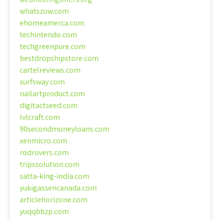
whatszow.com
ehomeamerca.com
techintendo.com
techgreenpure.com
bestdropshipstore.com
cartelreviews.com
surfsway.com
nailartproduct.com
digitactseed.com
lvlcraft.com
90secondmoneyloans.com
xenmicro.com
rodrovers.com
tripssolution.com
satta-king-india.com
yukigassencanada.com
articlehorizone.com
yuqqbbzp.com