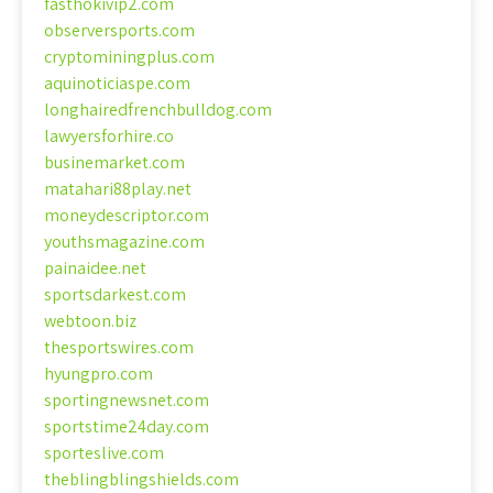
fasthokivip2.com
observersports.com
cryptominingplus.com
aquinoticiaspe.com
longhairedfrenchbulldog.com
lawyersforhire.co
businemarket.com
matahari88play.net
moneydescriptor.com
youthsmagazine.com
painaidee.net
sportsdarkest.com
webtoon.biz
thesportswires.com
hyungpro.com
sportingnewsnet.com
sportstime24day.com
sporteslive.com
theblingblingshields.com