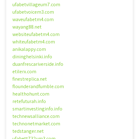
ufabetvillageum7.com
ufabetvoicem3.com
waveufabetm4.com
wayang88.net
websiteufabetm4.com
whiteufabetm4.com
anikalappy.com
dininghelsinki.info
duanfrescariverside.info
etilerx.com
finestreplica.net
flounderandfumble.com
healthohunt.com
retefuturah.info
smartinvestinginfo.info
technewsalliance.com
technonetmarket.com
tedstanger.net
ufabett732um3.com