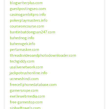
blogwriterplus.com
guestpostingseo.com
casinogambitpro.info
pokerplaymasters.info
courseoncourse.com
bantinbatdongsan247.com
bahednog.info
bahenxgek.info
pertamaskre.com
threadsvideoandphotodownloader.com
techgiddy.com
usalivenetwork.com
jackpotrushonline.info
ucnewshindi.com
freecellphonedatabase.com
gamersrope.com
exellewebmedia.com
free-gamestop.com
sinbadtravels.com