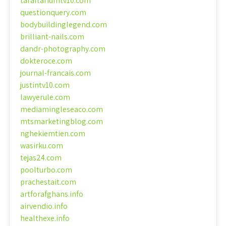
taraftariumtv10.com
questionquery.com
bodybuildinglegend.com
brilliant-nails.com
dandr-photography.com
dokteroce.com
journal-francais.com
justintv10.com
lawyerule.com
mediamingleseaco.com
mtsmarketingblog.com
nghekiemtien.com
wasirku.com
tejas24.com
poolturbo.com
prachestait.com
artforafghans.info
airvendio.info
healthexe.info