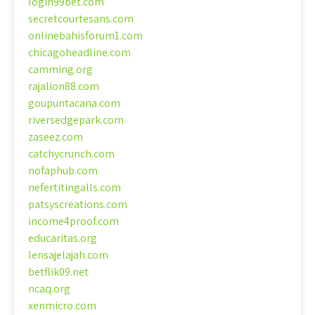
login99bet.com
secretcourtesans.com
onlinebahisforum1.com
chicagoheadline.com
camming.org
rajalion88.com
goupuntacana.com
riversedgepark.com
zaseez.com
catchycrunch.com
nofaphub.com
nefertitingalls.com
patsyscreations.com
income4proof.com
educaritas.org
lensajelajah.com
betflik09.net
ncaq.org
xenmicro.com