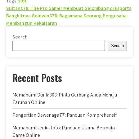
Tags:
slot
Post
Sultan178: The Pro Gamer Membuat Gelombang di Esports
Bangkitnya Goldwin678: Bagaimana Seorang Pengusaha
navigation
Membangun Kekaisaran
Search
Search
Recent Posts
Memahami Dunia303: Pintu Gerbang Anda Menuju
Taruhan Online
Pengertian Dewanaga77: Panduan Komprehensif
Memahami Jeniustoto: Panduan Utama Bermain
Game Online