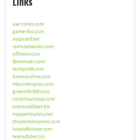
Links
uae-times.com
gamerifys.com
inspiratif.net
vsmsnetworks.com
offthem.com
ibommatv.com
techporfit.com
bekasionline.com
nbusinessplan.com
greenlife360.com
cantshoutitout.com
expressufabet.biz
mypuertoplata.net
thepioneerxpress.com
howtofixissue.com
teamufabet.biz