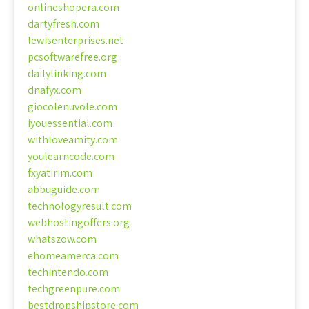
onlineshopera.com
dartyfresh.com
lewisenterprises.net
pcsoftwarefree.org
dailylinking.com
dnafyx.com
giocolenuvole.com
iyouessential.com
withloveamity.com
youlearncode.com
fxyatirim.com
abbuguide.com
technologyresult.com
webhostingoffers.org
whatszow.com
ehomeamerca.com
techintendo.com
techgreenpure.com
bestdropshipstore.com