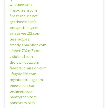
whatnews.me
final-dream.com
finest-replica.net
gestioneinh.info
prosportdaily.net
salesinvest22.com
teseract.org
trendy-ama-shop.com
ufabett732m7.com
visiofood.com
droidwindow.com
freeprsubmission.com
ufagold666.com
myinteriorblog.com
bnewsindia.com
techiepick.com
bamzyshop.com
pondycars.com