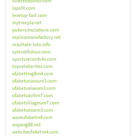
hireseodoctor.com
lapsfit.com
levelup-fast.com
mytreepla.net
pokersimulations.com
replicamanufactory.net
rezultate-loto.info
splendifulous.com
sportsrecords4u.com
topceleberites.com
ufabetting8m4.com
ufabetunionum3.com
ufabetvalueum3.com
ufabetvaultm7.com
ufabetvillageum7.com
ufabetvoicem3.com
waveufabetm4.com
wayang88.net
websiteufabetm4.com