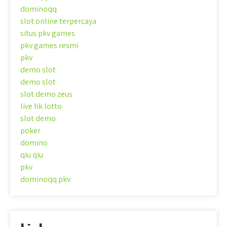
dominoqq
slot online terpercaya
situs pkv games
pkv games resmi
pkv
demo slot
demo slot
slot demo zeus
live hk lotto
slot demo
poker
domino
qiu qiu
pkv
dominoqq pkv