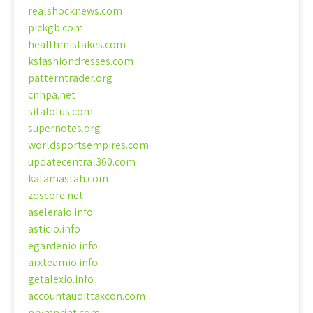
realshocknews.com
pickgb.com
healthmistakes.com
ksfashiondresses.com
patterntrader.org
cnhpa.net
sitalotus.com
supernotes.org
worldsportsempires.com
updatecentral360.com
katamastah.com
zqscore.net
aseleraio.info
asticio.info
egardenio.info
arxteamio.info
getalexio.info
accountaudittaxcon.com
prymprint.com