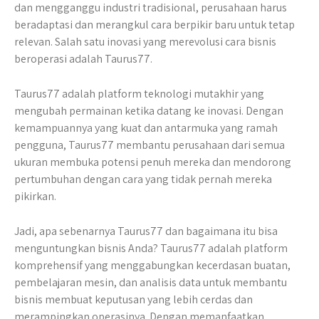
dan mengganggu industri tradisional, perusahaan harus
beradaptasi dan merangkul cara berpikir baru untuk tetap
relevan. Salah satu inovasi yang merevolusi cara bisnis
beroperasi adalah Taurus77.
Taurus77 adalah platform teknologi mutakhir yang
mengubah permainan ketika datang ke inovasi. Dengan
kemampuannya yang kuat dan antarmuka yang ramah
pengguna, Taurus77 membantu perusahaan dari semua
ukuran membuka potensi penuh mereka dan mendorong
pertumbuhan dengan cara yang tidak pernah mereka
pikirkan.
Jadi, apa sebenarnya Taurus77 dan bagaimana itu bisa
menguntungkan bisnis Anda? Taurus77 adalah platform
komprehensif yang menggabungkan kecerdasan buatan,
pembelajaran mesin, dan analisis data untuk membantu
bisnis membuat keputusan yang lebih cerdas dan
merampingkan operasinya. Dengan memanfaatkan