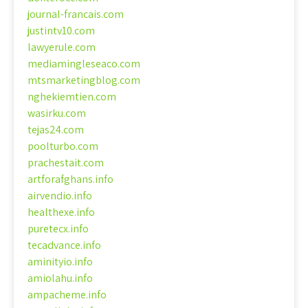
journal-francais.com
justintv10.com
lawyerule.com
mediamingleseaco.com
mtsmarketingblog.com
nghekiemtien.com
wasirku.com
tejas24.com
poolturbo.com
prachestait.com
artforafghans.info
airvendio.info
healthexe.info
puretecx.info
tecadvance.info
aminityio.info
amiolahu.info
ampacheme.info