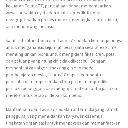
kekuatan Taurus77, perusahaan dapat memanfaatkan
wawasan waktu nyata dan analitik prediktif untuk
mengoptimalkan proses mereka, meningkatkan efisiensi,
dan mendorong inovasi.
Salah satu fitur utama dari Taurus77 adalah kemampuannya
untuk menganalisis sejumlah besar data secara real-time,
memungkinkan bisnis untuk mengidentifikasi tren, pola,
dan peluang yang mungkin tidak diketahui. Dengan
memanfaatkan algoritma canggih dan model
pembelajaran mesin, Taurus77 dapat membantu
perusahaan memperkirakan tren pasar, memprediksi
perilaku pelanggan, dan mengoptimalkan rantai pasokan
mereka untuk tetap di depan kompetisi.
Manfaat lain dari Taurus77 adalah antarmuka yang ramah
pengguna, yang memudahkan karyawan di semua
tingkatan organisasi untuk mengakses dan memanfaatkan