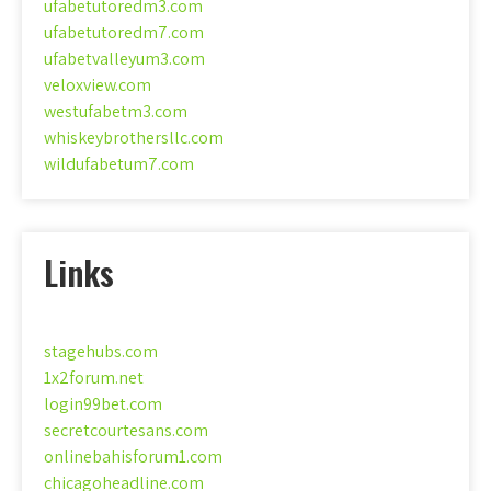
ufabetutoredm3.com
ufabetutoredm7.com
ufabetvalleyum3.com
veloxview.com
westufabetm3.com
whiskeybrothersllc.com
wildufabetum7.com
Links
stagehubs.com
1x2forum.net
login99bet.com
secretcourtesans.com
onlinebahisforum1.com
chicagoheadline.com