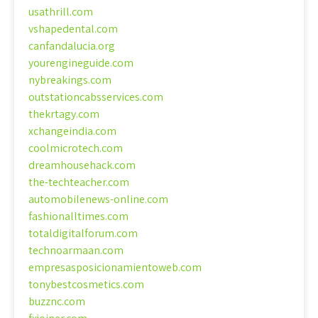
usathrill.com
vshapedental.com
canfandalucia.org
yourengineguide.com
nybreakings.com
outstationcabsservices.com
thekrtagy.com
xchangeindia.com
coolmicrotech.com
dreamhousehack.com
the-techteacher.com
automobilenews-online.com
fashionalltimes.com
totaldigitalforum.com
technoarmaan.com
empresasposicionamientoweb.com
tonybestcosmetics.com
buzznc.com