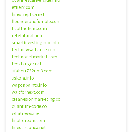
duanfrescariverside.info
etilerx.com
finestreplica.net
flounderandfumble.com
healthohunt.com
retefuturah.info
smartinvestinginfo.info
technewsalliance.com
technonetmarket.com
tedstanger.net
ufabett732um3.com
uskola.info
wagonpaints.info
waitfornext.com
clearvisionmarketing.co
quantum-code.co
whatnews.me
final-dream.com
finest-replica.net