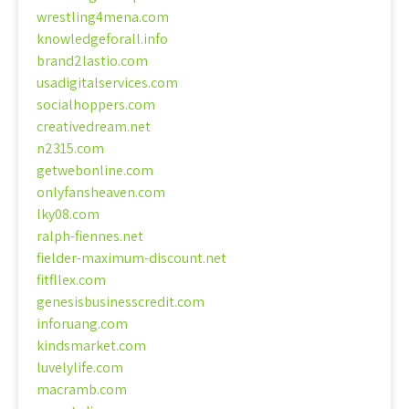
wrestling4mena.com
knowledgeforall.info
brand2lastio.com
usadigitalservices.com
socialhoppers.com
creativedream.net
n2315.com
getwebonline.com
onlyfansheaven.com
lky08.com
ralph-fiennes.net
fielder-maximum-discount.net
fitfllex.com
genesisbusinesscredit.com
inforuang.com
kindsmarket.com
luvelylife.com
macramb.com