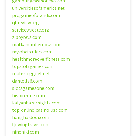
gamblingcasinonews.com
universitiesofamerica.net
progameofbrands.com
qbreview.org
servicewueste.org
zippyrevs.com
matkanumbernow.com
myjobcirculars.com
healthmoreoverfitness.com
topslotxgames.com
routerloggnet.net
dantella6.com
slotsgamesone.com
hispinzone.com
kalyanbazarnights.com
top-online-casino-usa.com
honghuidoor.com
flowingtravel.com
nineniki.com