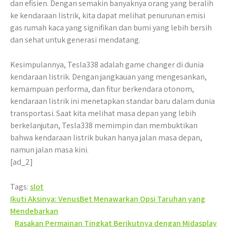
dan efisien. Dengan semakin banyaknya orang yang beralih
ke kendaraan listrik, kita dapat melihat penurunan emisi
gas rumah kaca yang signifikan dan bumi yang lebih bersih
dan sehat untuk generasi mendatang.
Kesimpulannya, Tesla338 adalah game changer di dunia
kendaraan listrik. Dengan jangkauan yang mengesankan,
kemampuan performa, dan fitur berkendara otonom,
kendaraan listrik ini menetapkan standar baru dalam dunia
transportasi. Saat kita melihat masa depan yang lebih
berkelanjutan, Tesla338 memimpin dan membuktikan
bahwa kendaraan listrik bukan hanya jalan masa depan,
namun jalan masa kini.
[ad_2]
Tags:
slot
Post
Ikuti Aksinya: VenusBet Menawarkan Opsi Taruhan yang
Mendebarkan
navigation
Rasakan Permainan Tingkat Berikutnya dengan Midasplay