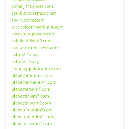
sohanjitfinances.com
soulfulhousemusic.net
sparklooms.com
tacticalcontractingllc.com
thecapitalpowers.com
tobabet88slot3.com
todayscurrentnews.com
totobet77.asia
totobet77.org
trendingpublication.com
ufabettererum3.com
ufabettermentm4.com
ufabettersum7.com
ufabettinwm7.com
ufabettinwum3.com
ufabetunitedm3.com
ufabetunitedm7.com
ufabetuskedm7.com