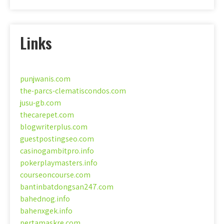
Links
punjwanis.com
the-parcs-clematiscondos.com
jusu-gb.com
thecarepet.com
blogwriterplus.com
guestpostingseo.com
casinogambitpro.info
pokerplaymasters.info
courseoncourse.com
bantinbatdongsan247.com
bahednog.info
bahenxgek.info
pertamaskre.com