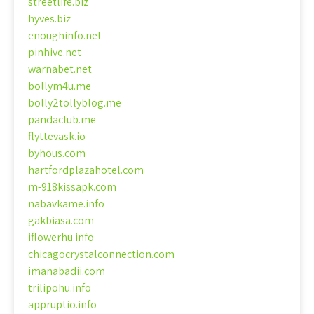
streetlife.biz
hyves.biz
enoughinfo.net
pinhive.net
warnabet.net
bollym4u.me
bolly2tollyblog.me
pandaclub.me
flyttevask.io
byhous.com
hartfordplazahotel.com
m-918kissapk.com
nabavkame.info
gakbiasa.com
iflowerhu.info
chicagocrystalconnection.com
imanabadii.com
trilipohu.info
appruptio.info