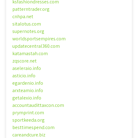
ksfashiondresses.com
patterntrader.org
cnhpa.net
sitalotus.com
supernotes.org
worldsportsempires.com
updatecentral360.com
katamastah.com
zqscore.net
aseleraio.info
asticio.info
egardenio.info
arxteamio.info
getalexio.info
accountaudittaxcon.com
prymprint.com
sportkeeda.org
besttimespend.com
careandcure.biz