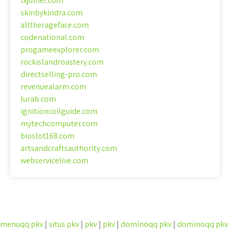
fxjoiner.com
skinbykindra.com
alltherageface.com
codenational.com
progameexplorer.com
rockislandroastery.com
directselling-pro.com
revenuealarm.com
lurab.com
ignitioncoilguide.com
mytechcomputer.com
bioslot168.com
artsandcraftsauthority.com
webservicelive.com
menuqq pkv
|
situs pkv
|
pkv
|
pkv
|
dominoqq pkv
|
dominoqq pkv