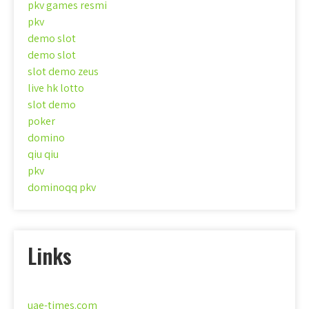
pkv games resmi
pkv
demo slot
demo slot
slot demo zeus
live hk lotto
slot demo
poker
domino
qiu qiu
pkv
dominoqq pkv
Links
uae-times.com