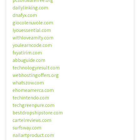
pcsoftwarefree.org
dailylinking.com
dnafyx.com
giocolenuvole.com
iyouessential.com
withloveamity.com
youlearncode.com
fxyatirim.com
abbuguide.com
technologyresult.com
webhostingoffers.org
whatszow.com
ehomeamerca.com
techintendo.com
techgreenpure.com
bestdropshipstore.com
cartelreviews.com
surfsway.com
nailartproduct.com