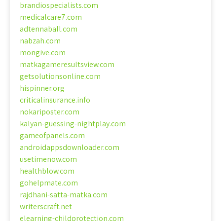
brandiospecialists.com
medicalcare7.com
adtennaball.com
nabzah.com
mongive.com
matkagameresultsview.com
getsolutionsonline.com
hispinner.org
criticalinsurance.info
nokariposter.com
kalyan-guessing-nightplay.com
gameofpanels.com
androidappsdownloader.com
usetimenow.com
healthblow.com
gohelpmate.com
rajdhani-satta-matka.com
writerscraft.net
elearning-childprotection.com