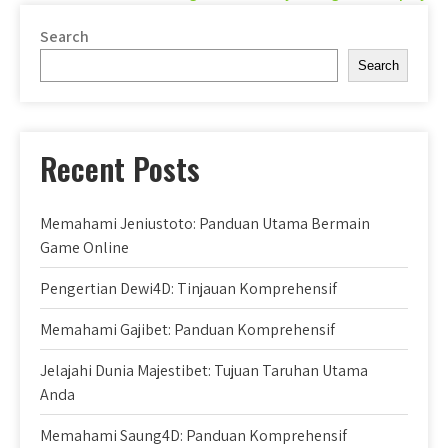
Search
Search
Recent Posts
Memahami Jeniustoto: Panduan Utama Bermain
Game Online
Pengertian Dewi4D: Tinjauan Komprehensif
Memahami Gajibet: Panduan Komprehensif
Jelajahi Dunia Majestibet: Tujuan Taruhan Utama
Anda
Memahami Saung4D: Panduan Komprehensif