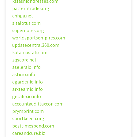
ksfashiondresses.com
patterntrader.org
cnhpa.net
sitalotus.com
supernotes.org
worldsportsempires.com
updatecentral360.com
katamastah.com
zqscore.net
aseleraio.info
asticio.info
egardenio.info
arxteamio.info
getalexio.info
accountaudittaxcon.com
prymprint.com
sportkeeda.org
besttimespend.com
careandcure.biz