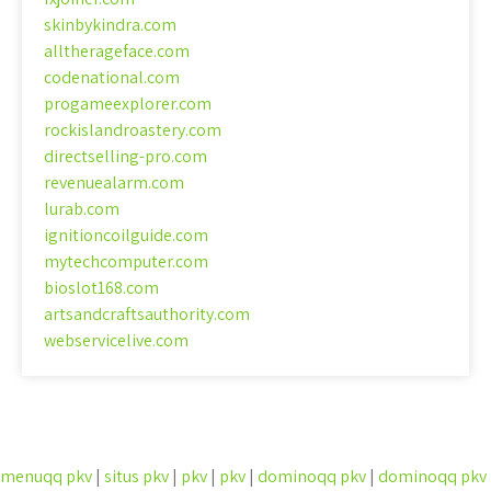
skinbykindra.com
alltherageface.com
codenational.com
progameexplorer.com
rockislandroastery.com
directselling-pro.com
revenuealarm.com
lurab.com
ignitioncoilguide.com
mytechcomputer.com
bioslot168.com
artsandcraftsauthority.com
webservicelive.com
menuqq pkv
|
situs pkv
|
pkv
|
pkv
|
dominoqq pkv
|
dominoqq pkv