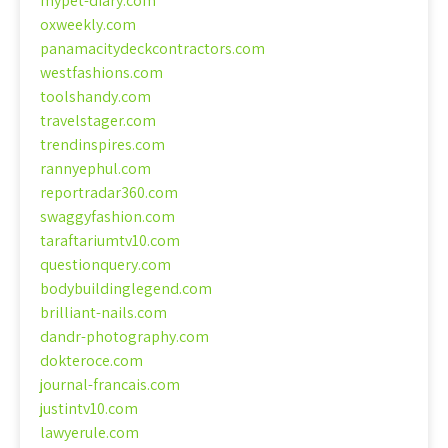
mypet-diary.com
oxweekly.com
panamacitydeckcontractors.com
westfashions.com
toolshandy.com
travelstager.com
trendinspires.com
rannyephul.com
reportradar360.com
swaggyfashion.com
taraftariumtv10.com
questionquery.com
bodybuildinglegend.com
brilliant-nails.com
dandr-photography.com
dokteroce.com
journal-francais.com
justintv10.com
lawyerule.com