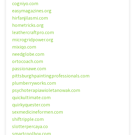
cogniyo.com
easymagazines.org
hirfanjilasmi.com
hometricks.org
leathercraftpro.com
microgridpower.org
mixiqo.com
needglobe.com
ortocoach.com
passionawe.com
pittsburghpaintingprofessionals.com
plumberryworks.com
psychoterapiawioletanowak.com
quickultimate.com
quirkyquester.com
sexmedicineformen.com
shiftripple.com
slotterpercaya.co
smartcoolbox.com