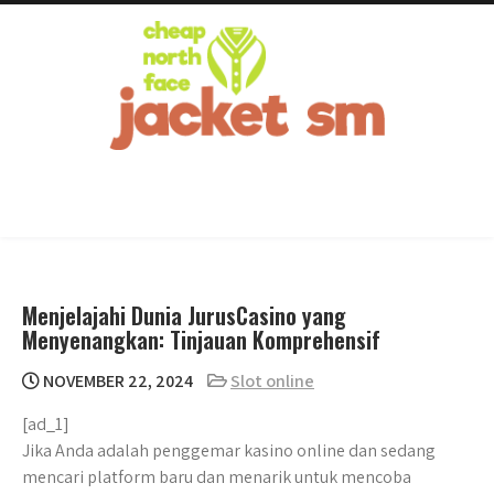
Skip
main
menu
to
content
Slot Pragmatic Play X1000,
Pilih slot X1000 dari Pragmatic Play hari ini dengan RTP
tertinggi. Slot gacor ini menawarkan peluang besar untuk
Slot Gacor Hari Ini dengan RTP
kemenangan besar.
Tertinggi
Menjelajahi Dunia JurusCasino yang
Menyenangkan: Tinjauan Komprehensif
NOVEMBER 22, 2024
Slot online
[ad_1]
Jika Anda adalah penggemar kasino online dan sedang
mencari platform baru dan menarik untuk mencoba