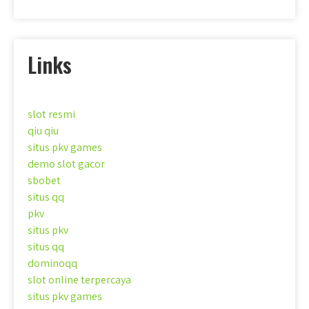
Links
slot resmi
qiu qiu
situs pkv games
demo slot gacor
sbobet
situs qq
pkv
situs pkv
situs qq
dominoqq
slot online terpercaya
situs pkv games