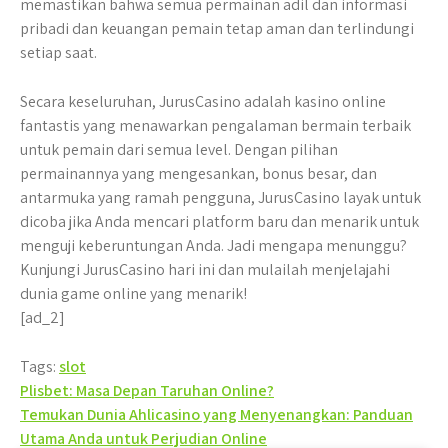
memastikan bahwa semua permainan adil dan informasi
pribadi dan keuangan pemain tetap aman dan terlindungi
setiap saat.
Secara keseluruhan, JurusCasino adalah kasino online
fantastis yang menawarkan pengalaman bermain terbaik
untuk pemain dari semua level. Dengan pilihan
permainannya yang mengesankan, bonus besar, dan
antarmuka yang ramah pengguna, JurusCasino layak untuk
dicoba jika Anda mencari platform baru dan menarik untuk
menguji keberuntungan Anda. Jadi mengapa menunggu?
Kunjungi JurusCasino hari ini dan mulailah menjelajahi
dunia game online yang menarik!
[ad_2]
Tags:
slot
Post
Plisbet: Masa Depan Taruhan Online?
Temukan Dunia Ahlicasino yang Menyenangkan: Panduan
navigation
Utama Anda untuk Perjudian Online