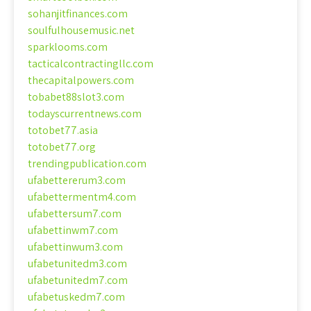
sohanjitfinances.com
soulfulhousemusic.net
sparklooms.com
tacticalcontractingllc.com
thecapitalpowers.com
tobabet88slot3.com
todayscurrentnews.com
totobet77.asia
totobet77.org
trendingpublication.com
ufabettererum3.com
ufabettermentm4.com
ufabettersum7.com
ufabettinwm7.com
ufabettinwum3.com
ufabetunitedm3.com
ufabetunitedm7.com
ufabetuskedm7.com