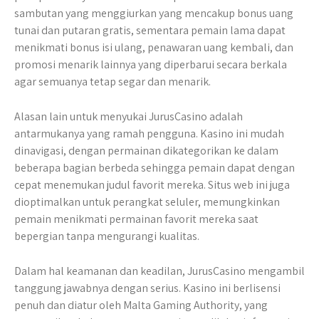
sambutan yang menggiurkan yang mencakup bonus uang
tunai dan putaran gratis, sementara pemain lama dapat
menikmati bonus isi ulang, penawaran uang kembali, dan
promosi menarik lainnya yang diperbarui secara berkala
agar semuanya tetap segar dan menarik.
Alasan lain untuk menyukai JurusCasino adalah
antarmukanya yang ramah pengguna. Kasino ini mudah
dinavigasi, dengan permainan dikategorikan ke dalam
beberapa bagian berbeda sehingga pemain dapat dengan
cepat menemukan judul favorit mereka. Situs web ini juga
dioptimalkan untuk perangkat seluler, memungkinkan
pemain menikmati permainan favorit mereka saat
bepergian tanpa mengurangi kualitas.
Dalam hal keamanan dan keadilan, JurusCasino mengambil
tanggung jawabnya dengan serius. Kasino ini berlisensi
penuh dan diatur oleh Malta Gaming Authority, yang