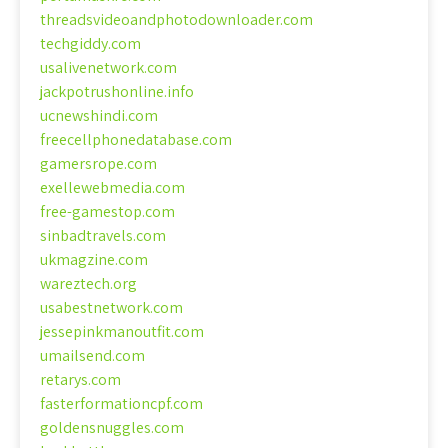
threadsvideoandphotodownloader.com
techgiddy.com
usalivenetwork.com
jackpotrushonline.info
ucnewshindi.com
freecellphonedatabase.com
gamersrope.com
exellewebmedia.com
free-gamestop.com
sinbadtravels.com
ukmagzine.com
wareztech.org
usabestnetwork.com
jessepinkmanoutfit.com
umailsend.com
retarys.com
fasterformationcpf.com
goldensnuggles.com