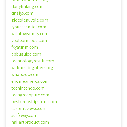
dailylinking.com
dnafyx.com
giocolenuvole.com
iyouessential.com
withloveamity.com
youlearncode.com
fxyatirim.com
abbuguide.com
technologyresult.com
webhostingoffers.org
whatszow.com
ehomeamerca.com
techintendo.com
techgreenpure.com
bestdropshipstore.com
cartelreviews.com
surfsway.com
nailartproduct.com