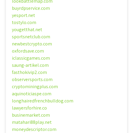
lookbattlemap.com
buyrdpservice.com
yesport.net
tostylo.com
yougetthat.net
sportsnetclub.com
newbestcrypto.com
oxfordsave.com
iclassicgames.com
saung-artikel.com
fasthokivip2.com
observersports.com
cryptominingplus.com
aquinoticiaspe.com
longhairedfrenchbulldog.com
lawyersforhire.co
businemarket.com
matahari88play.net
moneydescriptor.com