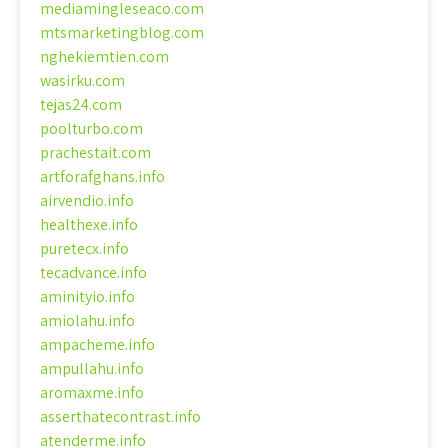
mediamingleseaco.com
mtsmarketingblog.com
nghekiemtien.com
wasirku.com
tejas24.com
poolturbo.com
prachestait.com
artforafghans.info
airvendio.info
healthexe.info
puretecx.info
tecadvance.info
aminityio.info
amiolahu.info
ampacheme.info
ampullahu.info
aromaxme.info
asserthatecontrast.info
atenderme.info