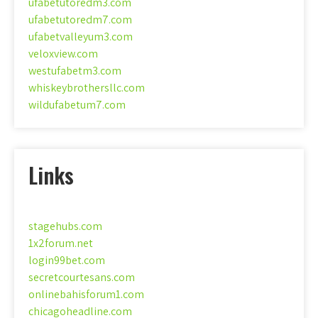
ufabetutoredm3.com
ufabetutoredm7.com
ufabetvalleyum3.com
veloxview.com
westufabetm3.com
whiskeybrothersllc.com
wildufabetum7.com
Links
stagehubs.com
1x2forum.net
login99bet.com
secretcourtesans.com
onlinebahisforum1.com
chicagoheadline.com