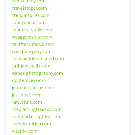
toolshandy.com
travelstager.com
trendinspires.com
rannyephul.com
reportradar360.com
swaggyfashion.com
taraftariumtv10.com
questionquery.com
bodybuildinglegend.com
brilliant-nails.com
dandr-photography.com
dokteroce.com
journal-francais.com
justintv10.com
lawyerule.com
mediamingleseaco.com
mtsmarketingblog.com
nghekiemtien.com
wasirku.com