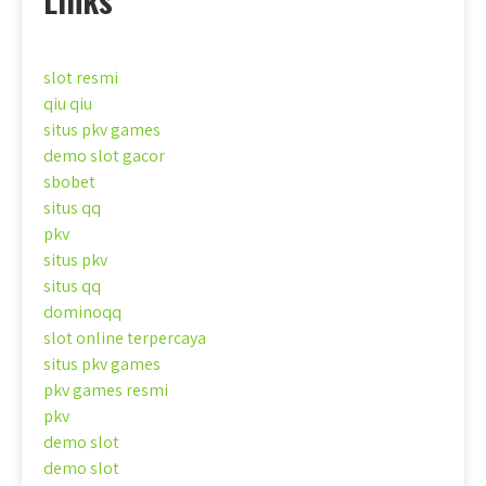
slot resmi
qiu qiu
situs pkv games
demo slot gacor
sbobet
situs qq
pkv
situs pkv
situs qq
dominoqq
slot online terpercaya
situs pkv games
pkv games resmi
pkv
demo slot
demo slot