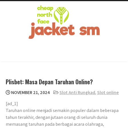
Skip
main
menu
to
content
Slot Pragmatic Play X1000,
Pilih slot X1000 dari Pragmatic Play hari ini dengan RTP
tertinggi. Slot gacor ini menawarkan peluang besar untuk
Slot Gacor Hari Ini dengan RTP
kemenangan besar.
Tertinggi
Plisbet: Masa Depan Taruhan Online?
NOVEMBER 21, 2024
Slot Anti Rungkad
,
Slot online
[ad_1]
Taruhan online menjadi semakin populer dalam beberapa
tahun terakhir, dengan jutaan orang di seluruh dunia
memasang taruhan pada berbagai acara olahraga,