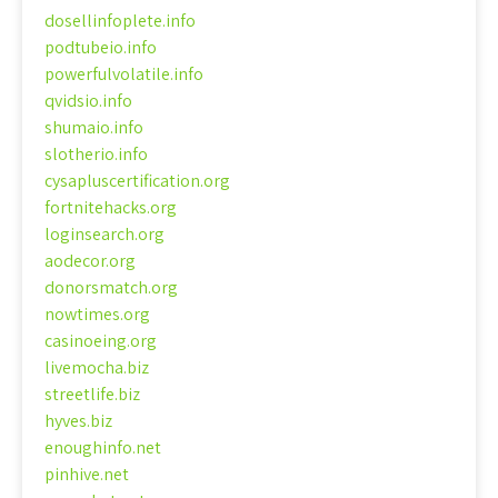
dosellinfoplete.info
podtubeio.info
powerfulvolatile.info
qvidsio.info
shumaio.info
slotherio.info
cysapluscertification.org
fortnitehacks.org
loginsearch.org
aodecor.org
donorsmatch.org
nowtimes.org
casinoeing.org
livemocha.biz
streetlife.biz
hyves.biz
enoughinfo.net
pinhive.net