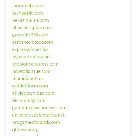
ibommatv.com
techporfit.com
bekasionline.com
nbusinessplan.com
greenlife360.com
cantshoutitout.com
expressufabet.biz
mypuertoplata.net
thepioneerxpress.com
howtofixissue.com
teamufabet.biz
webfullform.com
allviddownload.com
decorsmag.com
gamblingcasinonews.com
universitiesofamerica.net
progameofbrands.com
qbreview.org