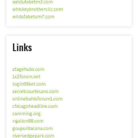
westufabetm3.com
whiskeybrothersllc.com
wildufabetum7.com
Links
stagehubs.com
1x2forum.net
login99bet.com
secretcourtesans.com
onlinebahisforum1.com
chicagoheadline.com
camming.org
rajalion88.com
goupuntacana.com
riversedgepark.com