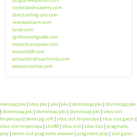
progameexplorer.com
rockislandroastery.com
directselling-pro.com
revenuealarm.com
lurab.com
ignitioncoilguide.com
mytechcomputer.com
bioslot168.com
artsandcraftsauthority.com
webservicelive.com
menuqq pkv
|
situs pkv
|
pkv
|
pkv
|
dominoqq pkv
|
dominoqq pkv
|
dominoqq pkv
|
dominoqq pkv
|
dominoqq pkv
|
situs slot
terpercaya
|
demo pg soft
|
situs slot terpercaya
|
situs slot gacor
|
situs slot terpercaya
|
slot88
|
situs slot
|
situs slot
|
pragmatic
play
|
demo slot pragmatic maxwin
|
pragmatic play
|
slot gacor