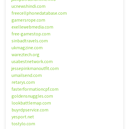
ucnewshindi.com
freecellphonedatabase.com
gamersrope.com
exellewebmedia.com
free-gamestop.com
sinbadtravels.com
ukmagzine.com
wareztech.org
usabestnetwork.com
jessepinkmanoutfit.com
umailsend.com
retarys.com
fasterformationcpf.com
goldensnuggles.com
lookbattlemap.com
buyrdpservice.com
yesport.net
tostylo.com