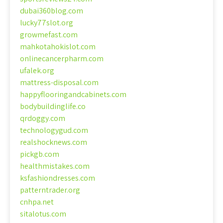
dubai360blog.com
lucky77slot.org
growmefast.com
mahkotahokislot.com
onlinecancerpharm.com
ufalek.org
mattress-disposal.com
happyflooringandcabinets.com
bodybuildinglife.co
qrdoggy.com
technologygud.com
realshocknews.com
pickgb.com
healthmistakes.com
ksfashiondresses.com
patterntrader.org
cnhpa.net
sitalotus.com