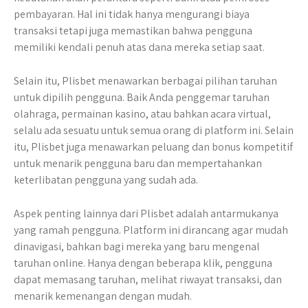
pembayaran. Hal ini tidak hanya mengurangi biaya
transaksi tetapi juga memastikan bahwa pengguna
memiliki kendali penuh atas dana mereka setiap saat.
Selain itu, Plisbet menawarkan berbagai pilihan taruhan
untuk dipilih pengguna. Baik Anda penggemar taruhan
olahraga, permainan kasino, atau bahkan acara virtual,
selalu ada sesuatu untuk semua orang di platform ini. Selain
itu, Plisbet juga menawarkan peluang dan bonus kompetitif
untuk menarik pengguna baru dan mempertahankan
keterlibatan pengguna yang sudah ada.
Aspek penting lainnya dari Plisbet adalah antarmukanya
yang ramah pengguna. Platform ini dirancang agar mudah
dinavigasi, bahkan bagi mereka yang baru mengenal
taruhan online. Hanya dengan beberapa klik, pengguna
dapat memasang taruhan, melihat riwayat transaksi, dan
menarik kemenangan dengan mudah.